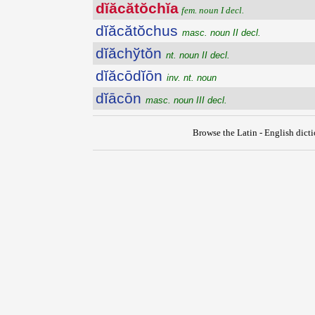
dĭăcătŏchĭa
fem. noun I decl.
dĭăcătŏchus
masc. noun II decl.
dĭăchўtŏn
nt. noun II decl.
dĭăcōdĭōn
inv. nt. noun
dĭācōn
masc. noun III decl.
Browse the Latin - English dict