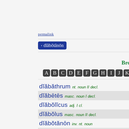
permalink
‹ dĭăbŏtănōn
Bro
A
B
C
D
E
F
G
H
I
J
K
dĭăbăthrum
nt. noun II decl.
dĭăbētēs
masc. noun I decl.
dĭăbŏlĭcus
adj. I cl.
dĭăbŏlus
masc. noun II decl.
dĭăbŏtănōn
inv. nt. noun