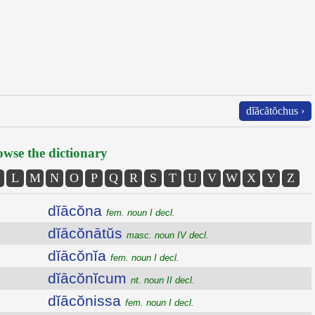
dĭăcătŏchus ›
wse the dictionary
L
M
N
O
P
Q
R
S
T
U
V
W
X
Y
Z
dĭācŏna
fem. noun I decl.
dĭācŏnātŭs
masc. noun IV decl.
dĭācŏnĭa
fem. noun I decl.
dĭācŏnĭcum
nt. noun II decl.
dĭācŏnissa
fem. noun I decl.