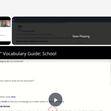
×
 Video
Now Playing
" Vocabulary Guide: School
Play