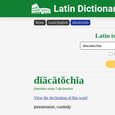
Latin Dictiona
Home
›
Latin-English
›
dĭăcătŏchĭa
Latin t
dĭăcătŏchĭa
feminine noun I declension
View the declension of this word
possession, custody