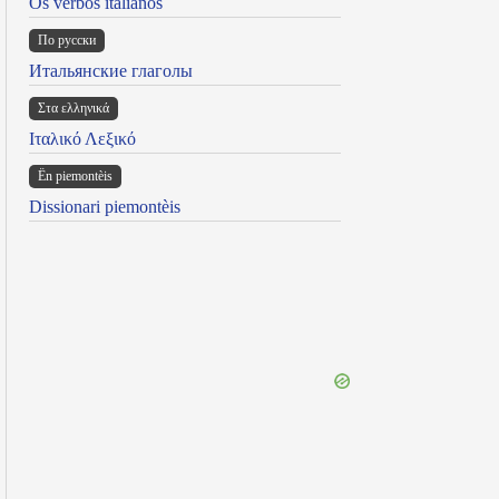
Os verbos italianos
По русски
Итальянские глаголы
Στα ελληνικά
Ιταλικό Λεξικό
Ën piemontèis
Dissionari piemontèis