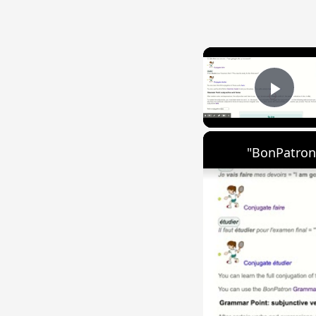
Play
"BonPatron