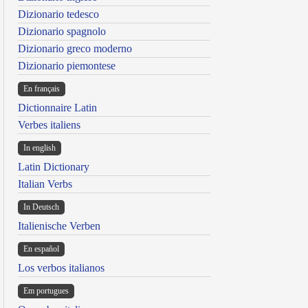
Dizionario tedesco
Dizionario spagnolo
Dizionario greco moderno
Dizionario piemontese
En français
Dictionnaire Latin
Verbes italiens
In english
Latin Dictionary
Italian Verbs
In Deutsch
Italienische Verben
En español
Los verbos italianos
Em portugues