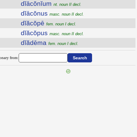
dĭācŏnĭum
nt. noun II decl.
dĭācŏnus
masc. noun II decl.
dĭăcŏpē
fem. noun I decl.
dĭăcŏpus
masc. noun II decl.
dĭădēma
fem. noun I decl.
ionary from: