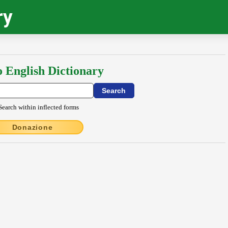
ry
o English Dictionary
Search within inflected forms
Donazione