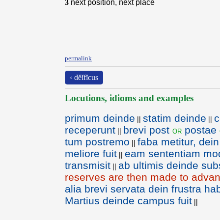
3
next position, next place
permalink
‹ dĕĭfĭcus
Locutions, idioms and examples
primum deinde
statim deinde
c
||
||
receperunt
brevi post
postae
or
||
tum postremo
faba metitur, dein
||
meliore fuit
eam sententiam mode
||
transmisit
ab ultimis deinde subs
||
reserves are then made to adva
alia brevi servata dein frustra ha
Martius deinde campus fuit
||