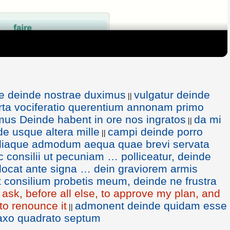
ae deinde nostrae duximus
vulgatur deinde
||
rta vociferatio querentium annonam primo
umus Deinde habent in ore nos ingratos
da mi
||
de usque altera mille
campi deinde porro
||
liaque admodum aequa quae brevi servata
c consilii ut pecuniam … polliceatur, deinde
 locat ante signa … dein graviorem armis
t consilium probetis meum, deinde ne frustra
I ask, before all else, to approve my plan, and
to renounce it
admonent deinde quidam esse
||
saxo quadrato septum