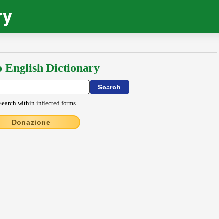
ry
o English Dictionary
Search within inflected forms
Donazione