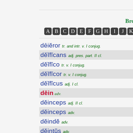
Bro
A
B
C
D
E
F
G
H
I
J
K
dēiĕror
tr. and intr. v. I conjug.
dĕĭfĭcans
adj. pres. part. II cl.
dĕĭfĭco
tr. v. I conjug.
dĕĭfĭcor
tr. v. I conjug.
dĕĭfĭcus
adj. I cl.
dĕin
adv.
dĕinceps
adj. II cl.
dĕinceps
adv.
dĕindĕ
adv.
dĕintŭs
adv.