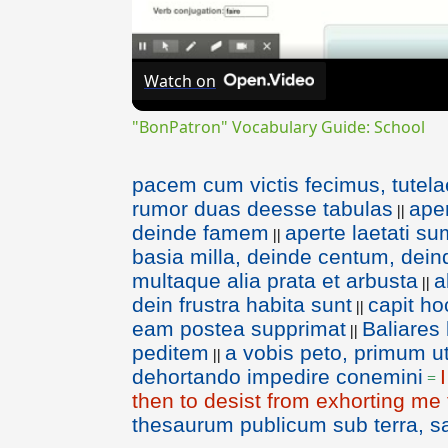
Watch on
"BonPatron" Vocabulary Guide: School
pacem cum victis fecimus, tutel
rumor duas deesse tabulas
ape
||
deinde famem
aperte laetati s
||
basia milla, deinde centum, dein
multaque alia prata et arbusta
a
||
dein frustra habita sunt
capit ho
||
eam postea supprimat
Baliares
||
peditem
a vobis peto, primum u
||
dehortando impedire conemini
=
then to desist from exhorting me 
thesaurum publicum sub terra, 