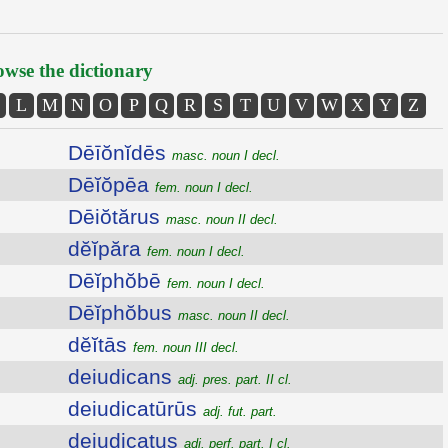
wse the dictionary
L
M
N
O
P
Q
R
S
T
U
V
W
X
Y
Z
Dēīŏnĭdēs
masc. noun I decl.
Dēĭŏpēa
fem. noun I decl.
Dēiŏtărus
masc. noun II decl.
dĕĭpăra
fem. noun I decl.
Dēĭphŏbē
fem. noun I decl.
Dēĭphŏbus
masc. noun II decl.
dĕĭtās
fem. noun III decl.
deiudicans
adj. pres. part. II cl.
deiudicatūrūs
adj. fut. part.
deiudicatus
adj. perf. part. I cl.