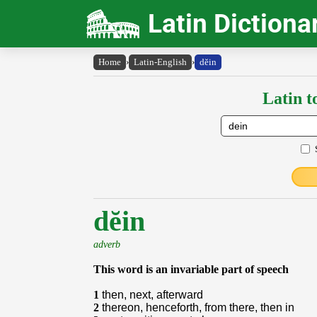
Latin Dictiona
Home
›
Latin-English
›
dĕin
Latin t
dĕin
adverb
This word is an invariable part of speech
1
then, next, afterward
2
thereon, henceforth, from there, then in