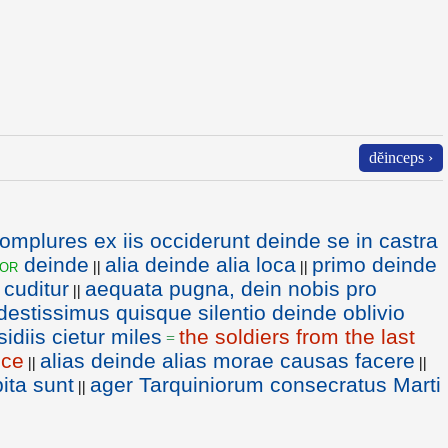
dĕinceps ›
omplures ex iis occiderunt deinde se in castra
deinde
alia deinde alia loca
primo deinde
or
||
||
 cuditur
aequata pugna, dein nobis pro
||
stissimus quisque silentio deinde oblivio
idiis cietur miles
the soldiers from the last
=
nce
alias deinde alias morae causas facere
||
||
bita sunt
ager Tarquiniorum consecratus Marti
||