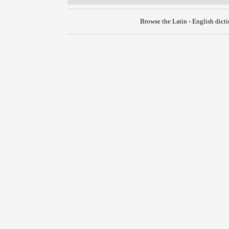
Browse the Latin - English dict
{{ID:DEIN100}}
---CACHE---