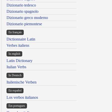
Dizionario tedesco
Dizionario spagnolo
Dizionario greco moderno
Dizionario piemontese
En français
Dictionnaire Latin
Verbes italiens
In english
Latin Dictionary
Italian Verbs
In Deutsch
Italienische Verben
En español
Los verbos italianos
Em portugues