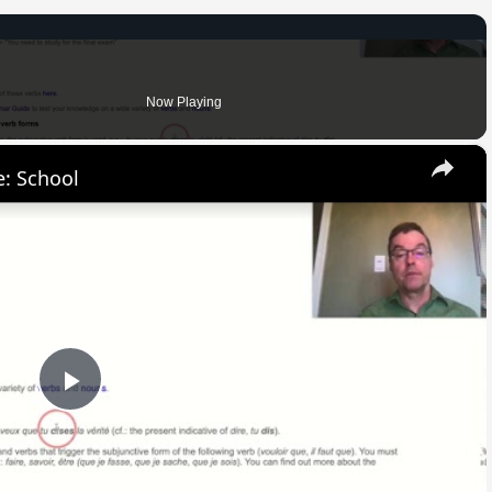
Now Playing
×
: School
Play
Video