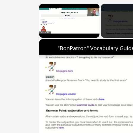
×
Unmute
"BonPatron" Vocabulary Guide