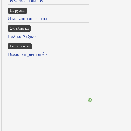
Os verbos italianos
По русски
Итальянские глаголы
Στα ελληνικά
Ιταλικό Λεξικό
Ën piemontèis
Dissionari piemontèis