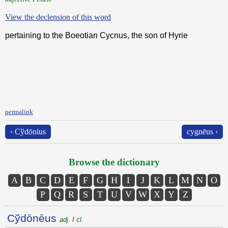
View the declension of this word
pertaining to the Boeotian Cycnus, the son of Hyrie
permalink
‹ Cўdōnius
cygnēus ›
Browse the dictionary
A
B
C
D
E
F
G
H
I
J
K
L
M
N
O
P
Q
R
S
T
U
V
W
X
Y
Z
Cўdōnēus
adj. I cl.