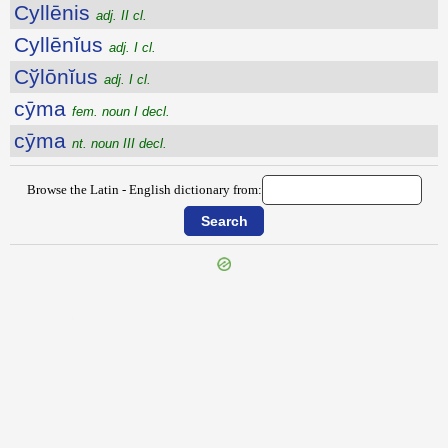
Cyllēnis
adj. II cl.
Cyllēnĭus
adj. I cl.
Cўlōnĭus
adj. I cl.
cȳma
fem. noun I decl.
cȳma
nt. noun III decl.
Browse the Latin - English dictionary from:
{{ID:CYGNEIUS100}}
---CACHE---