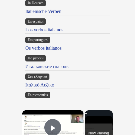
In Deutsch
Italienische Verben
En español
Los verbos italianos
Em portugues
Os verbos italianos
По русски
Итальянские глаголы
Στα ελληνικά
Ιταλικό Λεξικό
Ën piemontèis
×
Now Playing