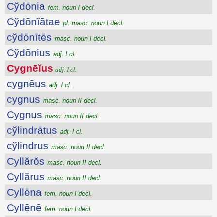
Cўdōnia
fem. noun I decl.
Cўdōnĭātae
pl. masc. noun I decl.
cўdōnītēs
masc. noun I decl.
Cўdōnius
adj. I cl.
Cygnēĭus
adj. I cl.
cygnēus
adj. I cl.
cygnus
masc. noun II decl.
Cygnus
masc. noun II decl.
cўlindrātus
adj. I cl.
cўlindrus
masc. noun II decl.
Cyllărŏs
masc. noun II decl.
Cyllărus
masc. noun II decl.
Cyllēna
fem. noun I decl.
Cyllēnē
fem. noun I decl.