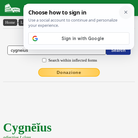
Latin Dictionary
Home
›
Latin-English
›
Cygnēĭus
Latin to English Dictionary
Search within inflected forms
Donazione
Cygnēĭus
adjective I class