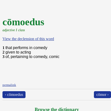
cōmoedus
adjective I class
View the declension of this word
1
that performs in comedy
2
given to acting
3
of, pertaining to comedy, comic
permalink
‹ cōmoedus
cōmor ›
Browse the dictionary