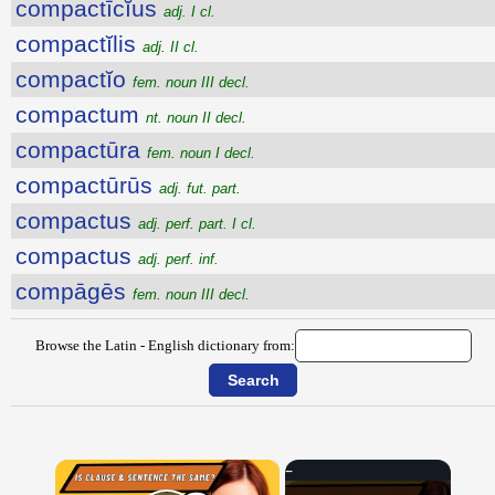
compactīcĭus
adj. I cl.
compactĭlis
adj. II cl.
compactĭo
fem. noun III decl.
compactum
nt. noun II decl.
compactūra
fem. noun I decl.
compactūrūs
adj. fut. part.
compactus
adj. perf. part. I cl.
compactus
adj. perf. inf.
compāgēs
fem. noun III decl.
Browse the Latin - English dictionary from:
×