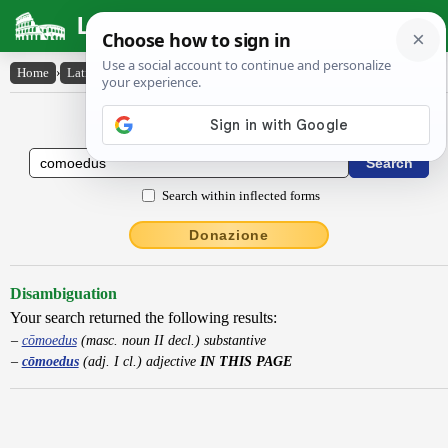
Latin Dictionary
Home
›
Latin-English
›
cōmoedus
Latin to English Dictionary
Search within inflected forms
Donazione
Disambiguation
Your search returned the following results:
cōmoedus
(masc. noun II decl.) substantive
cōmoedus
(adj. I cl.) adjective
IN THIS PAGE