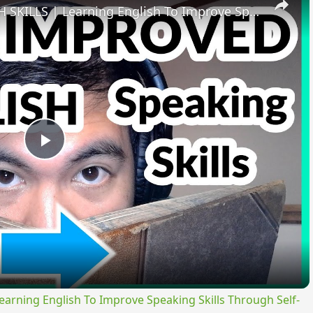
HOW I IMPROVED MY ENGLISH SKILLS | Learning English To Improve Speaking Skills Through Self-study
Play
Video
ning English To Improve Speaking Skills Through Self-