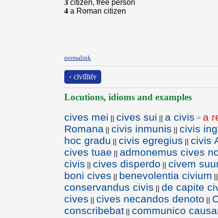
3
citizen, free person
4
a Roman citizen
permalink
‹ cīvīlĭtĕr
Locutions, idioms and examples
cives mei
cives sui
a civis
a r
||
||
=
Romana
civis inmunis
civis in
||
||
hoc gradu
civis egregius
civis 
||
||
cives tuae
admonemus cives no
||
civis
cives disperdo
civem suu
||
||
boni cives
benevolentia civium
||
||
conservandus civis
de capite ci
||
cives
cives necandos denoto
C
||
||
conscribebat
communico causam 
||