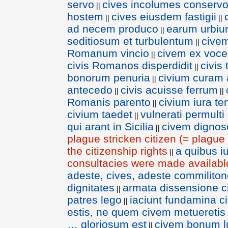
servo
cives incolumes conserv
||
hostem
cives eiusdem fastigii
||
||
ad necem produco
earum urbiu
||
seditiosum et turbulentum
civem
||
Romanum vincio
civem ex voc
||
civis Romanos disperdidit
civis
||
bonorum penuria
civium curam
||
antecedo
civis acuisse ferrum
||
||
Romanis parento
civium iura te
||
civium taedet
vulnerati permulti
||
qui arant in Sicilia
civem dignos
||
plague stricken citizen (= plague 
the citizenship rights
a quibus i
||
consultacies were made available 
adeste, cives, adeste commiliton
dignitates
armata dissensione c
||
patres lego
iaciunt fundamina c
||
estis, ne quem civem metueretis
… gloriosum est
civem bonum l
||