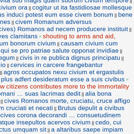
e vita suo magis quam suorum civium tempore
||
 civium ora
cogitur ut ita fastidiosae mollesque
||
s induci potest eum esse civem bonum
bene
||
ones
civem Romanum adversus
||
 cives) Romanos ad necem producere instituit
||
ves clamitans
shouting to arms and aid,
=
dum bonorum civium
causam civium cum
||
 qui se pro patriae salute opponat invidiae
||
 legum
civis in re publica dignus principatu
||
||
io
cervices in carcere frangebantur
||
agros occupatos nexu civium et ergastulis
||
 plus adfert desideratum esse a suis civibus
=
w citizens contributes more to the immortality
Romani … suas lacrimas dedit
alia bona
||
cives Romanos morte, cruciatu, cruce affigo
||
 cruciati et necati
Brutus depulit a civibus
||
cives corona decorandi … consuetudinem
atque insepultos acervos civium
cedo, cui
||
actus umquam sit
a altaribus saepe impiam
||