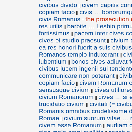
civibus divido
civem capitis con
||
copiam facio
civis … bonorumque
||
civis Romanus
the prosecution
=
res utilis
barbite … Lesbio prim
||
fortissimus
pacem inter cives co
||
cives ei studio praesunt
civium 
||
ea res honori fuerit a suis civibus
Romanos templo induxerant
civ
||
iubentium
bonos cives adiuvat f
||
civibus lucem ingenii sui tenden
communicare non poterant
civi
||
copiam facio
civem Romanum c
||
sensusque civium
cives utiliore
||
civium Romanorum
cives … si 
||
trucidatio civium
civitati (= civi
||
Romanis omnibus crudelissime d
Romae
civium suorum vitae … m
||
civem esse Romanum
audiam c
||