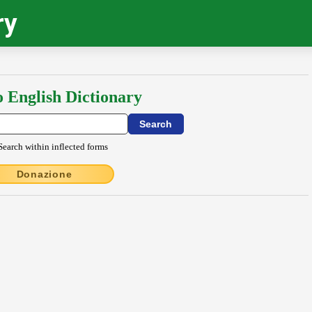
ry
o English Dictionary
Search within inflected forms
Donazione