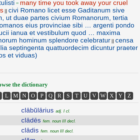
listi
many time you took away your cruel
=
ns
civi Romano licet esse Gaditanum sive
||
, ut duae partes civium Romanorum, tertia
 Romanos eius provinciae sibi … argenti pondo
ucii ianua et vestibulum quod … maxima
mmorum hominum splendore celebratur
censa
||
lia septingenta quattuordecim dicuntur praeter
os et viduas)
wse the dictionary
L
M
N
O
P
Q
R
S
T
U
V
W
X
Y
Z
clābŭlārius
adj. I cl.
clādēs
fem. noun III decl.
clādis
fem. noun III decl.