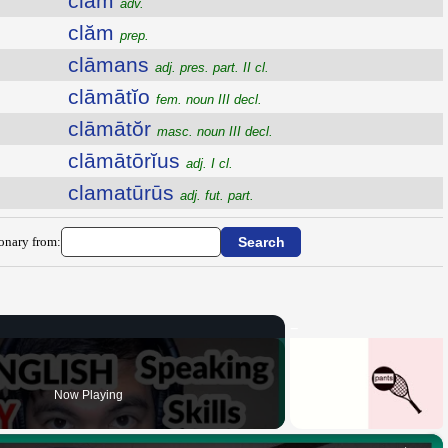
clăm
adv.
clăm
prep.
clāmans
adj. pres. part. II cl.
clāmātĭo
fem. noun III decl.
clāmātŏr
masc. noun III decl.
clāmātōrĭus
adj. I cl.
clamatūrūs
adj. fut. part.
ionary from:
Now Playing
×