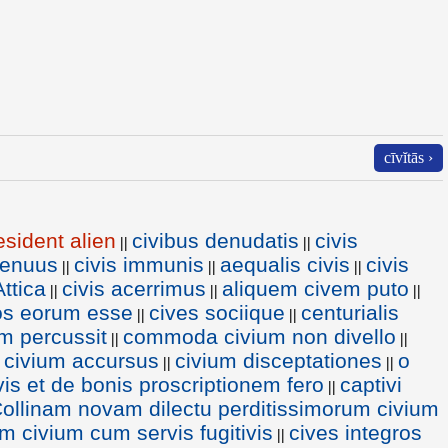
cīvĭtās ›
esident alien
civibus denudatis
civis
||
||
genuus
civis immunis
aequalis civis
civis
||
||
||
Attica
civis acerrimus
aliquem civem puto
||
||
||
s eorum esse
cives sociique
centurialis
||
||
m percussit
commoda civium non divello
||
||
civium accursus
civium disceptationes
o
||
||
vis et de bonis proscriptionem fero
captivi
||
ollinam novam dilectu perditissimorum civium
civium cum servis fugitivis
cives integros
||