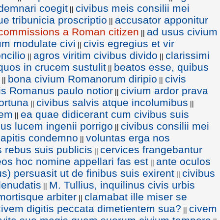
demnari coegit
civibus meis consilii mei
||
 tribunicia proscriptio
accusator apponitur
||
 commissions a Roman citizen
ad usus civium
||
um modulate civi
civis egregius et vir
||
ncilio
agros viritim civibus divido
clarissimi
||
||
quos in crucem sustulit
beatos esse, quibus
||
bona civium Romanorum diripio
civis
||
||
is Romanus paulo notior
civium ardor prava
||
ortuna
civibus salvis atque incolumibus
||
||
tem
ea quae didicerant cum civibus suis
||
bus lucem ingenii porrigo
civibus consilii mei
||
apitis condemno
voluntas erga nos
||
s rebus suis publicis
cervices frangebantur
||
eos hoc nomine appellari fas est
ante oculos
||
bus) persuasit ut de finibus suis exirent
civibus
||
enudatis
M. Tullius, inquilinus civis urbis
||
ortisque arbiter
clamabat ille miser se
||
ivem digitis peccata dimetientem sua?
civem
||