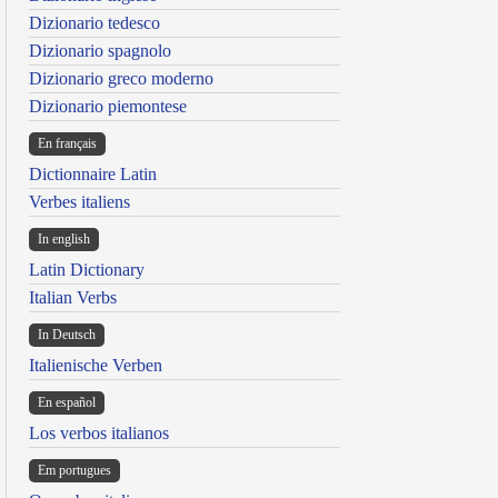
Dizionario tedesco
Dizionario spagnolo
Dizionario greco moderno
Dizionario piemontese
En français
Dictionnaire Latin
Verbes italiens
In english
Latin Dictionary
Italian Verbs
In Deutsch
Italienische Verben
En español
Los verbos italianos
Em portugues