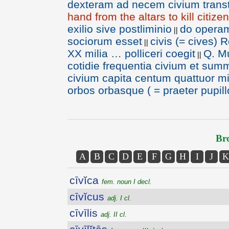
dexteram ad necem civium transtu
hand from the altars to kill citize
exilio sive postliminio
do operam
||
sociorum esset
civis (= cives)
||
XX milia … polliceri coegit
Q. M
||
cotidie frequentia civium et su
civium capita centum quattuor mi
orbos orbasque ( = praeter pupill
Bro
A
B
C
D
E
F
G
H
I
J
K
cīvĭca
fem. noun I decl.
cīvĭcus
adj. I cl.
cīvīlis
adj. II cl.