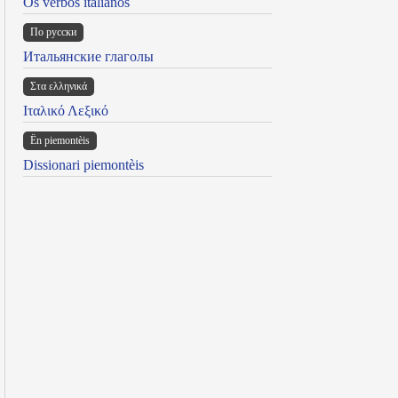
Os verbos italianos
По русски
Итальянские глаголы
Στα ελληνικά
Ιταλικό Λεξικό
Ën piemontèis
Dissionari piemontèis