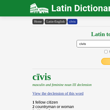
Latin Dictiona
Home
›
Latin-English
›
cīvis
Latin t
cīvis
masculin and feminine noun III declension
View the declension of this word
1
fellow citizen
2
countryman or woman