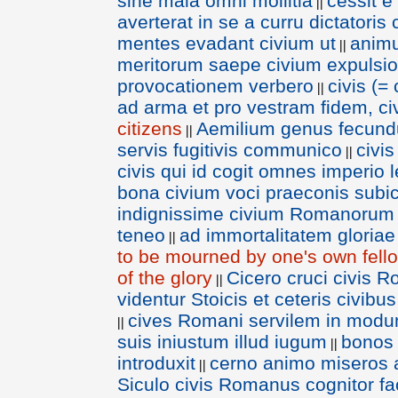
sine mala omni mollitia
cessit 
||
averterat in se a curru dictatoris
mentes evadant civium ut
animu
||
meritorum saepe civium expulsi
provocationem verbero
civis (=
||
ad arma et pro vestram fidem, ci
citizens
Aemilium genus fecun
||
servis fugitivis communico
civis
||
civis qui id cogit omnes imperio
bona civium voci praeconis subic
indignissime civium Romanorum
teneo
ad immortalitatem gloriae
||
to be mourned by one's own fello
of the glory
Cicero cruci civis 
||
videntur Stoicis et ceteris civibus
cives Romani servilem in modum
||
suis iniustum illud iugum
bonos 
||
introduxit
cerno animo miseros 
||
Siculo civis Romanus cognitor f