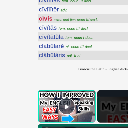
cīvīlĭtās
fem. noun III decl.
cīvīlĭtĕr
adv.
cīvis
masc. and fem. noun III decl.
cīvĭtās
fem. noun III decl.
cīvĭtātŭla
fem. noun I decl.
clābŭlārĕ
nt. noun III decl.
clābŭlāris
adj. II cl.
Browse the Latin - English dict
×
Play Video