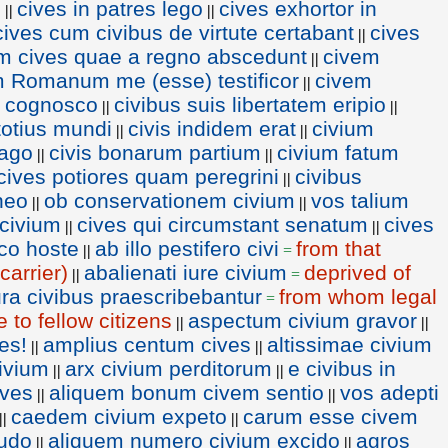
o
cives in patres lego
cives exhortor in
||
||
cives cum civibus de virtute certabant
cives
||
m cives quae a regno abscedunt
civem
||
 Romanum me (esse) testificor
civem
||
e cognosco
civibus suis libertatem eripio
||
||
 totius mundi
civis indidem erat
civium
||
||
 ago
civis bonarum partium
civium fatum
||
||
cives potiores quam peregrini
civibus
||
neo
ob conservationem civium
vos talium
||
||
 civium
cives qui circumstant senatum
cives
||
||
co hoste
ab illo pestifero civi
from that
||
=
carrier)
abalienati iure civium
deprived of
||
=
ura civibus praescribebantur
from whom legal
=
to fellow citizens
aspectum civium gravor
||
||
es!
amplius centum cives
altissimae civium
||
||
ivium
arx civium perditorum
e civibus in
||
||
ives
aliquem bonum civem sentio
vos adepti
||
||
caedem civium expeto
carum esse civem
||
||
udo
aliquem numero civium excido
agros
||
||