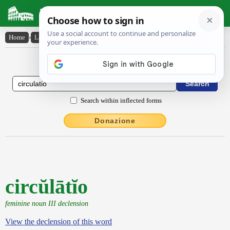
Latin Dictionary
Home
›
Latin-English
›
circŭlātĭo
Latin to English Dictionary
Search within inflected forms
Donazione
circŭlātĭo
feminine noun III declension
View the declension of this word