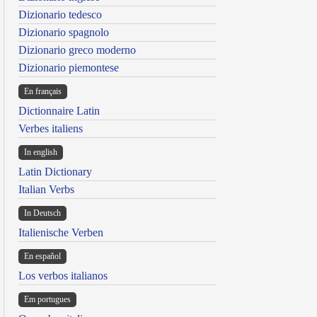
Dizionario tedesco
Dizionario spagnolo
Dizionario greco moderno
Dizionario piemontese
En français
Dictionnaire Latin
Verbes italiens
In english
Latin Dictionary
Italian Verbs
In Deutsch
Italienische Verben
En español
Los verbos italianos
Em portugues