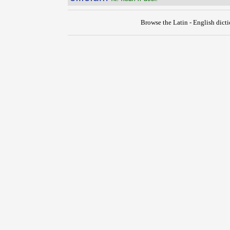
Browse the Latin - English dict
{{ID:CILICES100}}
---CACHE---