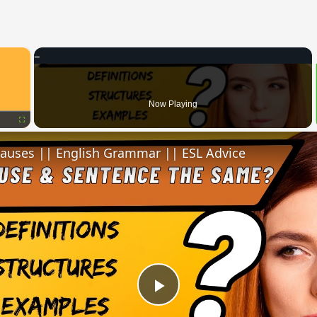
×
Now Playing
Fullscreen
lauses || English Grammar || ESL Advice
Play