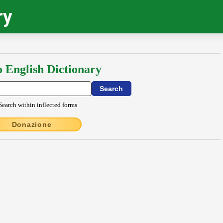
ry
o English Dictionary
Search within inflected forms
Donazione