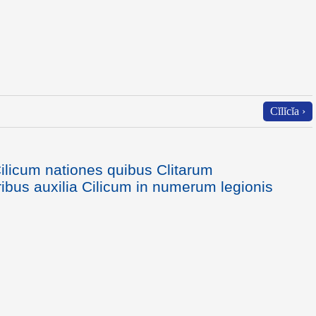
Cĭlĭcĭa ›
ilicum nationes quibus Clitarum
ribus auxilia Cilicum in numerum legionis