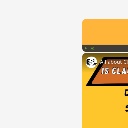
Play
Unmute
All about C