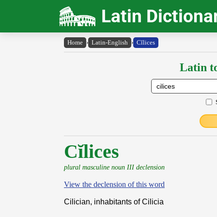
Latin Dictiona
Home
›
Latin-English
›
Cĭlices
Latin t
Cĭlices
plural masculine noun III declension
View the declension of this word
Cilician, inhabitants of Cilicia