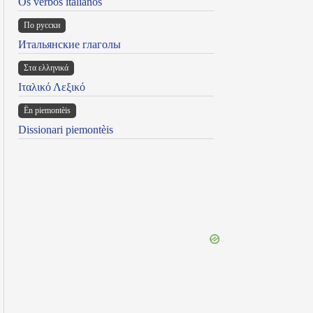
Os verbos italianos
По русски
Итальянские глаголы
Στα ελληνικά
Ιταλικό Λεξικό
Ën piemontèis
Dissionari piemontèis