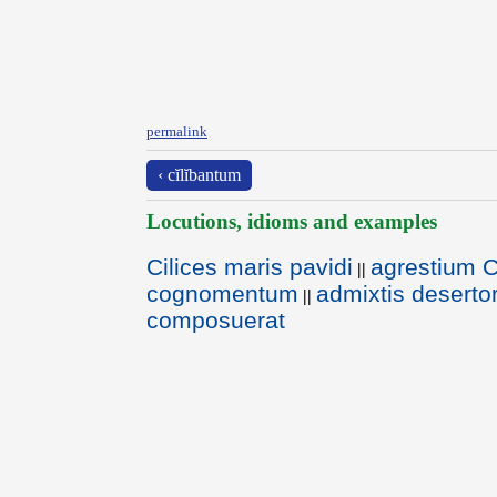
permalink
‹ cĭlĭbantum
Locutions, idioms and examples
Cilices maris pavidi
agrestium C
||
cognomentum
admixtis deserto
||
composuerat