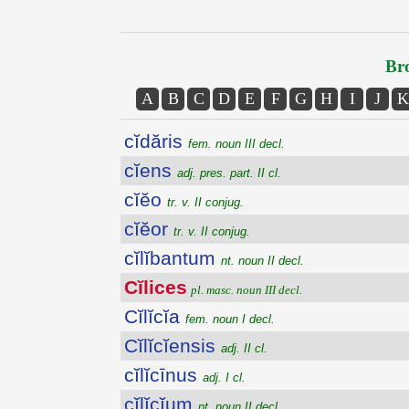
Bro
A
B
C
D
E
F
G
H
I
J
K
cĭdăris
fem. noun III decl.
cĭens
adj. pres. part. II cl.
cĭĕo
tr. v. II conjug.
cĭĕor
tr. v. II conjug.
cĭlĭbantum
nt. noun II decl.
Cĭlices
pl. masc. noun III decl.
Cĭlĭcĭa
fem. noun I decl.
Cĭlĭcĭensis
adj. II cl.
cĭlĭcīnus
adj. I cl.
cĭlĭcĭum
nt. noun II decl.