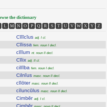
wse the dictionary
L
M
N
O
P
Q
R
S
T
U
V
W
X
Y
Z
Cĭlĭcĭus
adj. I cl.
Cĭlissa
fem. noun I decl.
cĭlĭum
nt. noun II decl.
Cĭlix
adj. II cl.
cillĭba
fem. noun I decl.
Cilnĭus
masc. noun II decl.
cĭlōter
masc. noun II decl.
cīluncŭlus
masc. noun II decl.
Cimbĕr
adj. I cl.
Cimbĕr
masc. noun II decl.