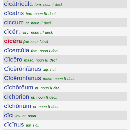
cĭcātrīcŭla
fem. noun I decl.
cĭcātrix
fem. noun III decl.
ciccum
nt. noun II decl.
cĭcĕr
masc. noun III decl.
cĭcĕra
fem. noun I decl.
cĭcercŭla
fem. noun I decl.
Cĭcĕro
masc. noun III decl.
Cĭcĕrōnĭānus
adj. I cl.
Cĭcĕrōnĭānus
masc. noun II decl.
cĭchŏrēum
nt. noun II decl.
cichorion
nt. noun II decl.
cĭchŏrium
nt. noun II decl.
cĭci
inv. nt. noun
cĭcĭnus
adj. I cl.