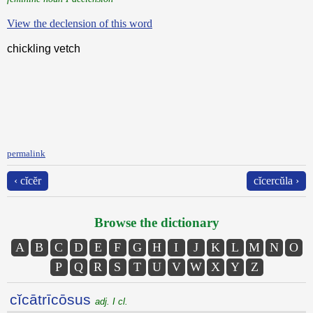
View the declension of this word
chickling vetch
permalink
‹ cĭcĕr
cĭcercŭla ›
Browse the dictionary
A
B
C
D
E
F
G
H
I
J
K
L
M
N
O
P
Q
R
S
T
U
V
W
X
Y
Z
cĭcātrīcōsus
adj. I cl.