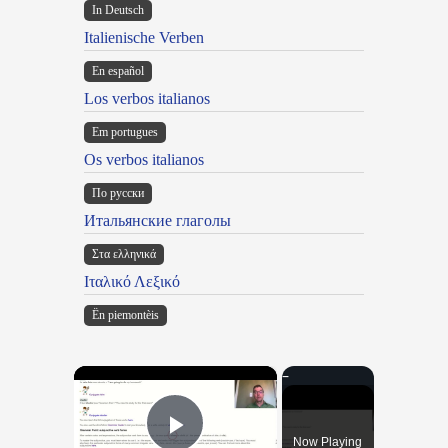
In Deutsch
Italienische Verben
En español
Los verbos italianos
Em portugues
Os verbos italianos
По русски
Итальянские глаголы
Στα ελληνικά
Ιταλικό Λεξικό
Ën piemontèis
×
Now Playing