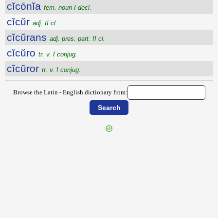
cĭcōnĭa
fem. noun I decl.
cĭcŭr
adj. II cl.
cĭcŭrans
adj. pres. part. II cl.
cĭcŭro
tr. v. I conjug.
cĭcŭror
tr. v. I conjug.
Browse the Latin - English dictionary from:
{{ID:CICERA100}}
---CACHE---