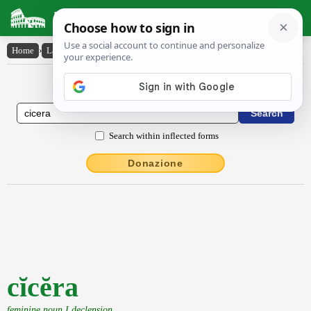
Latin Dictionary
Home
›
Latin-English
›
cĭcĕra
Latin to English Dictionary
Search within inflected forms
Donazione
cĭcĕra
feminine noun I declension