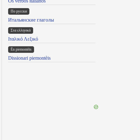
Os verbos italianos
По русски
Итальянские глаголы
Στα ελληνικά
Ιταλικό Λεξικό
Ën piemontèis
Dissionari piemontèis