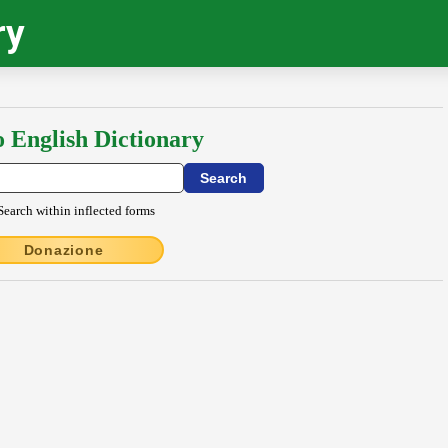
ry
o English Dictionary
Search within inflected forms
Donazione