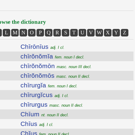
wse the dictionary
L
M
N
O
P
Q
R
S
T
U
V
W
X
Y
Z
Chīrōnīus
adj. I cl.
chīrŏnŏmĭa
fem. noun I decl.
chīrŏnŏmōn
masc. noun III decl.
chīrŏnŏmōs
masc. noun II decl.
chīrurgĭa
fem. noun I decl.
chīrurgĭcus
adj. I cl.
chīrurgus
masc. noun II decl.
Chīum
nt. noun II decl.
Chīus
adj. I cl.
Chĭus
fem. noun II decl.