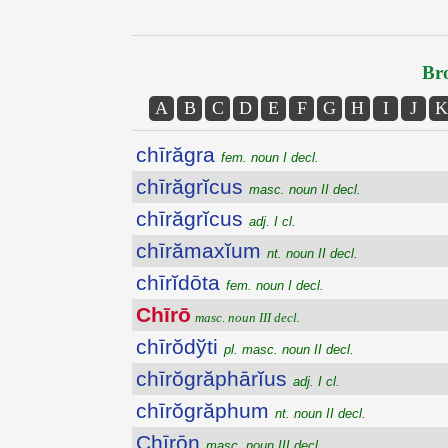
Bro
A
B
C
D
E
F
G
H
I
J
K
chīrăgra
fem. noun I decl.
chīrăgrĭcus
masc. noun II decl.
chīrăgrĭcus
adj. I cl.
chīrămaxĭum
nt. noun II decl.
chīrĭdōta
fem. noun I decl.
Chīrō
masc. noun III decl.
chīrŏdўti
pl. masc. noun II decl.
chīrŏgrăphārĭus
adj. I cl.
chīrŏgrăphum
nt. noun II decl.
Chīrōn
masc. noun III decl.