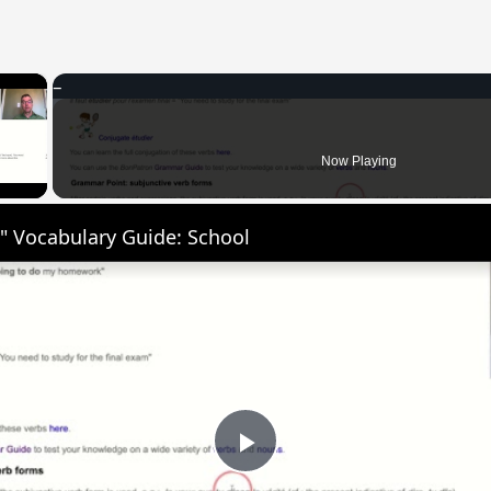
×
 Video
Now Playing
" Vocabulary Guide: School
Play