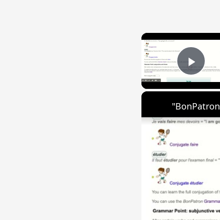
Play
"BonPatron