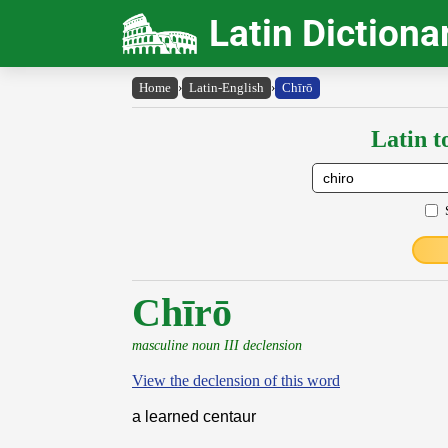
Latin Dictiona
Home
›
Latin-English
›
Chīrō
Latin t
Chīrō
masculine noun III declension
View the declension of this word
a learned centaur