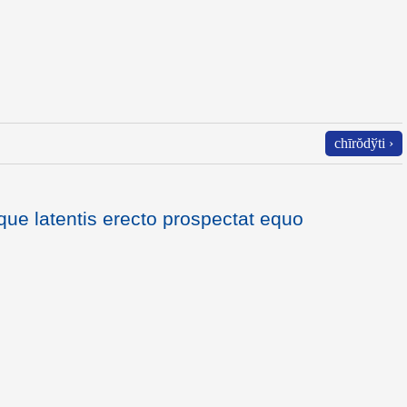
chīrŏdўti ›
ue latentis erecto prospectat equo