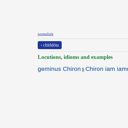
permalink
‹ chīrĭdōta
Locutions, idioms and examples
geminus Chiron
Chiron iam iamq
||