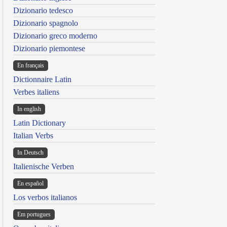
Dizionario tedesco
Dizionario spagnolo
Dizionario greco moderno
Dizionario piemontese
En français
Dictionnaire Latin
Verbes italiens
In english
Latin Dictionary
Italian Verbs
In Deutsch
Italienische Verben
En español
Los verbos italianos
Em portugues