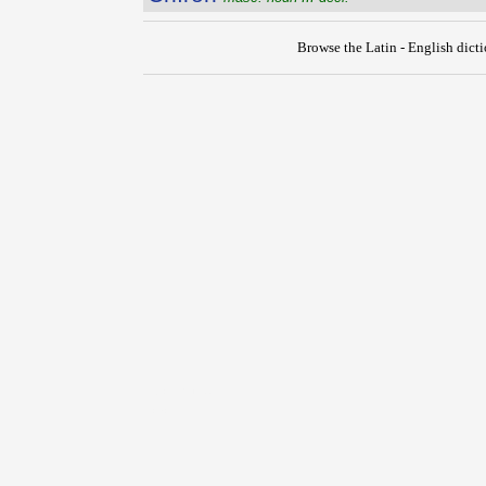
Browse the Latin - English dict
{{ID:CHIRO100}}
---CACHE---