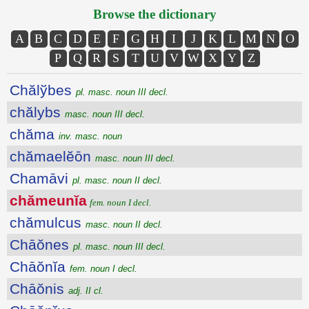
Browse the dictionary
A
B
C
D
E
F
G
H
I
J
K
L
M
N
O
P
Q
R
S
T
U
V
W
X
Y
Z
Chălўbes
pl. masc. noun III decl.
chălybs
masc. noun III decl.
chăma
inv. masc. noun
chămaelĕōn
masc. noun III decl.
Chamāvi
pl. masc. noun II decl.
chămeunĭa
fem. noun I decl.
chămulcus
masc. noun II decl.
Chāŏnes
pl. masc. noun III decl.
Chāŏnĭa
fem. noun I decl.
Chāŏnis
adj. II cl.