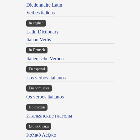
Dictionnaire Latin
Verbes italiens
In english
Latin Dictionary
Italian Verbs
In Deutsch
Italienische Verben
En español
Los verbos italianos
Em portugues
Os verbos italianos
По русски
Итальянские глаголы
Στα ελληνικά
Ιταλικό Λεξικό