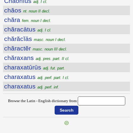
Chāŏnĭus
adj. I cl.
chăos
nt. noun II decl.
chăra
fem. noun I decl.
chăracātus
adj. I cl.
chărăcĭās
masc. noun I decl.
chăractĕr
masc. noun III decl.
chăraxans
adj. pres. part. II cl.
charaxatūrūs
adj. fut. part.
charaxatus
adj. perf. part. I cl.
charaxatus
adj. perf. inf.
Browse the Latin - English dictionary from: