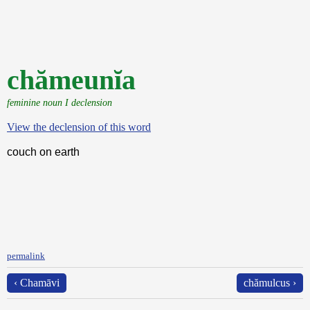
chămeunĭa
feminine noun I declension
View the declension of this word
couch on earth
permalink
‹ Chamāvi
chămulcus ›