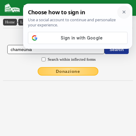
Latin Dictionary
Home
›
Latin-English
›
chămeunĭa
Latin to English Dictionary
Search within inflected forms
Donazione