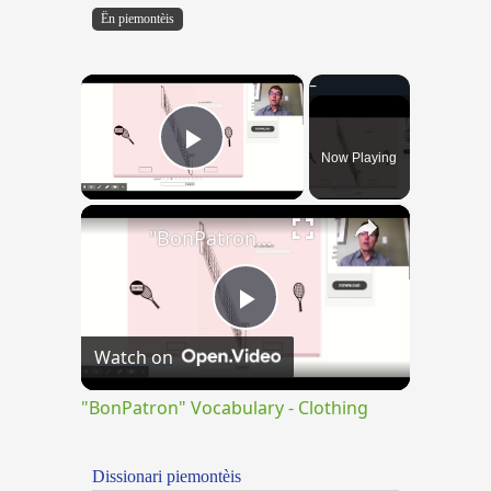
Ën piemontèis
×
Now Playing
Play Video
×
"BonPatron" Vocabulary - Clothing
Play
Watch on
Video
"BonPatron" Vocabulary - Clothing
Dissionari piemontèis