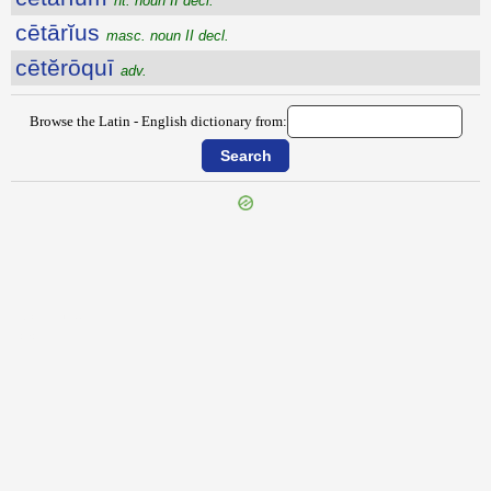
nt. noun II decl.
cētārĭus
masc. noun II decl.
cētĕrōquī
adv.
Browse the Latin - English dictionary from:
{{ID:CESSIO100}}
---CACHE---