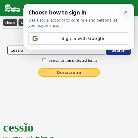
Latin Dictionary
Home
›
Latin-English
›
cessĭo
Latin to English Dictionary
Search within inflected forms
Donazione
cessĭo
feminine noun III declension