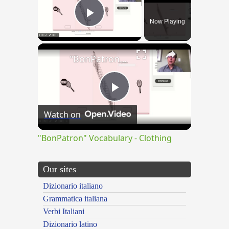
Now Playing
Play Video
×
"BonPatron" Vocabulary - Clothing
Play
Watch on
Video
"BonPatron" Vocabulary - Clothing
Our sites
Dizionario italiano
Grammatica italiana
Verbi Italiani
Dizionario latino