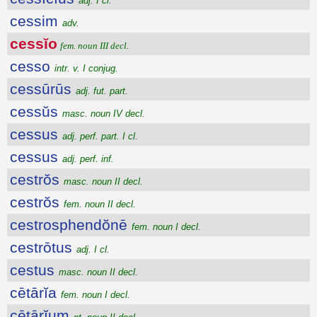
adj. I cl.
cessim
adv.
cessĭo
fem. noun III decl.
cesso
intr. v. I conjug.
cessūrūs
adj. fut. part.
cessŭs
masc. noun IV decl.
cessus
adj. perf. part. I cl.
cessus
adj. perf. inf.
cestrŏs
masc. noun II decl.
cestrŏs
fem. noun II decl.
cestrosphendŏnē
fem. noun I decl.
cestrōtus
adj. I cl.
cestus
masc. noun II decl.
cētārĭa
fem. noun I decl.
cētārĭum