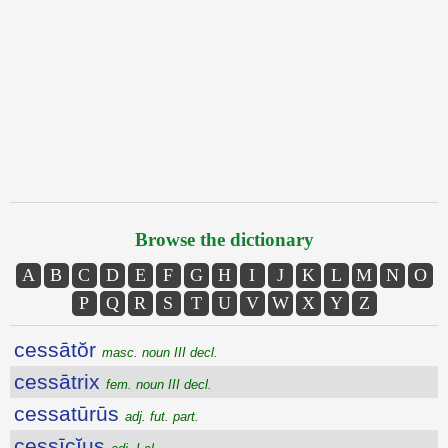
Browse the dictionary
A
B
C
D
E
F
G
H
I
J
K
L
M
N
O
P
Q
R
S
T
U
V
W
X
Y
Z
cessātŏr
masc. noun III decl.
cessātrix
fem. noun III decl.
cessatūrūs
adj. fut. part.
cessīcĭus