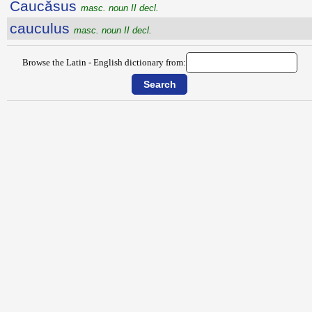
Caucăsus
masc. noun II decl.
cauculus
masc. noun II decl.
Browse the Latin - English dictionary from: