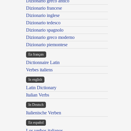
Dizionario greco antico
Dizionario francese
Dizionario inglese
Dizionario tedesco
Dizionario spagnolo
Dizionario greco moderno
Dizionario piemontese
En français
Dictionnaire Latin
Verbes italiens
In english
Latin Dictionary
Italian Verbs
In Deutsch
Italienische Verben
En español
Los verbos italianos