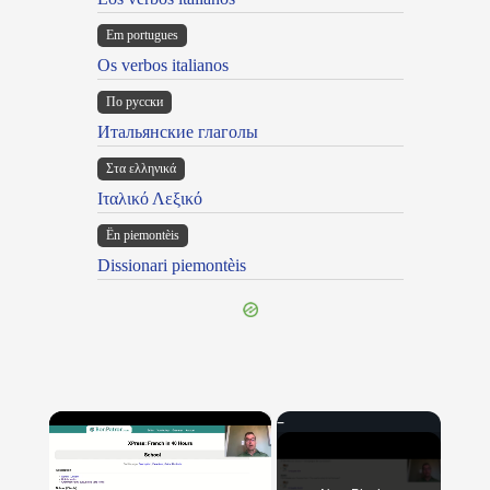
Em portugues
Os verbos italianos
По русски
Итальянские глаголы
Στα ελληνικά
Ιταλικό Λεξικό
Ën piemontèis
Dissionari piemontèis
×