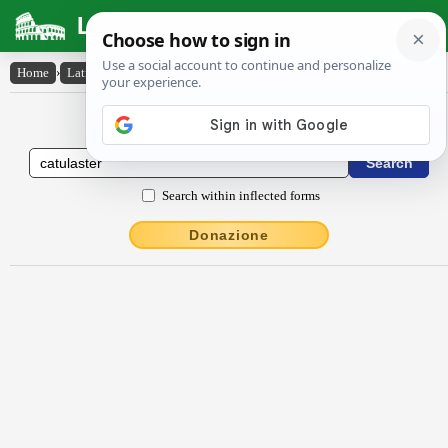
Latin Dictionary
Home
›
Latin-English
›
cătulaster
Latin to English Dictionary
Search within inflected forms
Donazione