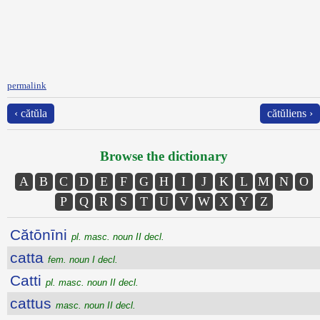
permalink
‹ cătŭla
cătŭliens ›
Browse the dictionary
A
B
C
D
E
F
G
H
I
J
K
L
M
N
O
P
Q
R
S
T
U
V
W
X
Y
Z
Cătōnīni
pl. masc. noun II decl.
catta
fem. noun I decl.
Catti
pl. masc. noun II decl.
cattus
masc. noun II decl.