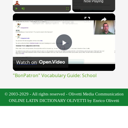
Now Playing
×
Play
Unmute
Fullscreen
"BonPatron" Vocabulary Guide: School
Play
Watch on
Video
"BonPatron" Vocabulary Guide: School
© 2003-2029 - All rights reserved - Olivetti Media Communication
ONLINE LATIN DICTIONARY OLIVETTI by Enrico Olivetti