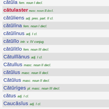
cătŭla
fem. noun I decl.
cătulaster
masc. noun II decl.
cătŭliens
adj. pres. part. II cl.
cătŭlīna
fem. noun I decl.
cătŭlīnus
adj. I cl.
cătŭlĭo
intr. v. IV conjug.
cătŭlītĭo
fem. noun III decl.
Cătullĭānus
adj. I cl.
Cătullus
masc. noun II decl.
cătŭlus
masc. noun II decl.
Cătŭlus
masc. noun II decl.
Cătŭrīges
pl. masc. noun III decl.
cătus
adj. I cl.
Caucăsĭus
adj. I cl.