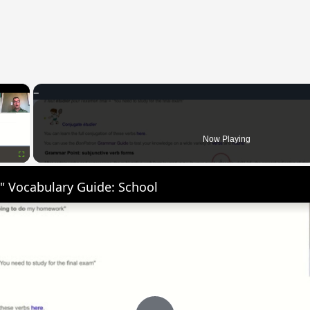
×
Now Playing
Fullscreen
" Vocabulary Guide: School