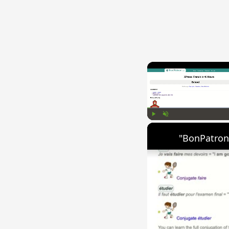
Play
Unmute
"BonPatron