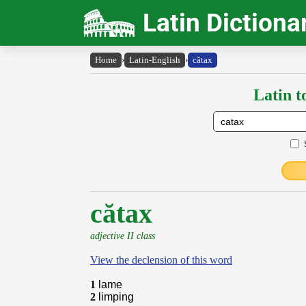
Latin Dictiona
Home
›
Latin-English
›
cătax
Latin t
cătax
adjective II class
View the declension of this word
1
lame
2
limping