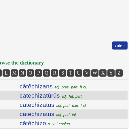
cătē ›
wse the dictionary
L
M
N
O
P
Q
R
S
T
U
V
W
X
Y
Z
cătēchizans
adj. pres. part. II cl.
catechizatūrūs
adj. fut. part.
catechizatus
adj. perf. part. I cl.
catechizatus
adj. perf. inf.
cătēchizo
tr. v. I conjug.