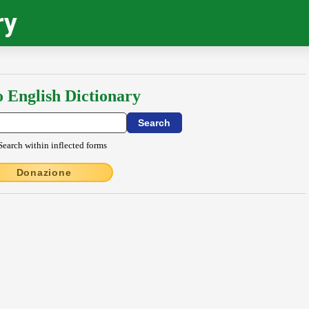
ry
o English Dictionary
Search within inflected forms
Donazione