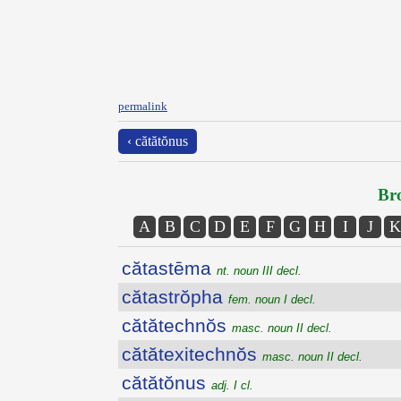
permalink
‹ cătătŏnus
Bro
A
B
C
D
E
F
G
H
I
J
K
cătastēma
nt. noun III decl.
cătastrŏpha
fem. noun I decl.
cătătechnŏs
masc. noun II decl.
cătătexitechnŏs
masc. noun II decl.
cătătŏnus
adj. I cl.