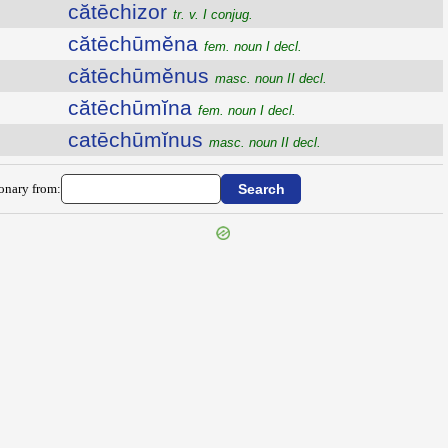
cătēchizor
tr. v. I conjug.
cătēchūmĕna
fem. noun I decl.
cătēchūmĕnus
masc. noun II decl.
cătēchūmĭna
fem. noun I decl.
catēchūmĭnus
masc. noun II decl.
ionary from: