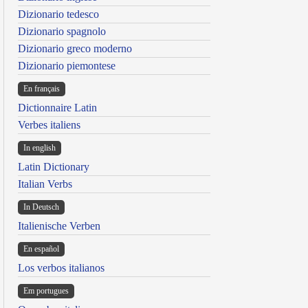
Dizionario tedesco
Dizionario spagnolo
Dizionario greco moderno
Dizionario piemontese
En français
Dictionnaire Latin
Verbes italiens
In english
Latin Dictionary
Italian Verbs
In Deutsch
Italienische Verben
En español
Los verbos italianos
Em portugues