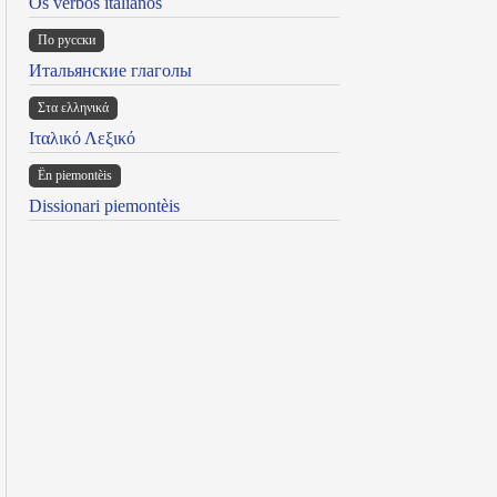
Os verbos italianos
По русски
Итальянские глаголы
Στα ελληνικά
Ιταλικό Λεξικό
Ën piemontèis
Dissionari piemontèis