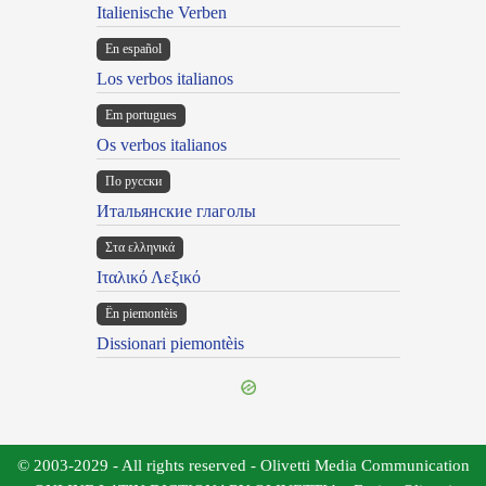
Italienische Verben
En español
Los verbos italianos
Em portugues
Os verbos italianos
По русски
Итальянские глаголы
Στα ελληνικά
Ιταλικό Λεξικό
Ën piemontèis
Dissionari piemontèis
© 2003-2029 - All rights reserved - Olivetti Media Communication