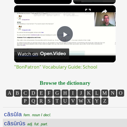
×
Unmute
"BonPatron" Vocabulary Guide: School
Play
Watch on
Video
"BonPatron" Vocabulary Guide: School
Browse the dictionary
A
B
C
D
E
F
G
H
I
J
K
L
M
N
O
P
Q
R
S
T
U
V
W
X
Y
Z
căsŭla
fem. noun I decl.
căsūrūs
adj. fut. part.