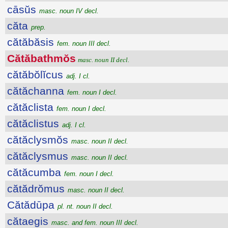
cāsŭs
masc. noun IV decl.
căta
prep.
cătăbăsis
fem. noun III decl.
Cătăbathmŏs
masc. noun II decl.
cătăbŏlĭcus
adj. I cl.
cătăchanna
fem. noun I decl.
cătăclista
fem. noun I decl.
cătăclistus
adj. I cl.
cătăclysmŏs
masc. noun II decl.
cătăclysmus
masc. noun II decl.
cătăcumba
fem. noun I decl.
cătădrŏmus
masc. noun II decl.
Cătădūpa
pl. nt. noun II decl.
cătaegis
masc. and fem. noun III decl.