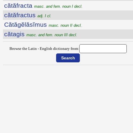
cătăfracta
masc. and fem. noun I decl.
cătăfractus
adj. I cl.
Cătăgĕlăsĭmus
masc. noun II decl.
cătagis
masc. and fem. noun III decl.
Browse the Latin - English dictionary from: