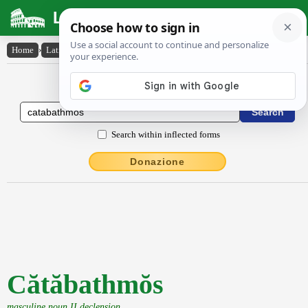
Latin Dictionary
Home
›
Latin-English
›
Cătăbathmŏs
Latin to English Dictionary
Search within inflected forms
Donazione
Cătăbathmŏs
masculine noun II declension