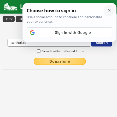
Latin Dictionary
Home
›
Latin-English
›
Cartheius
Latin to English Dictionary
Search within inflected forms
Donazione