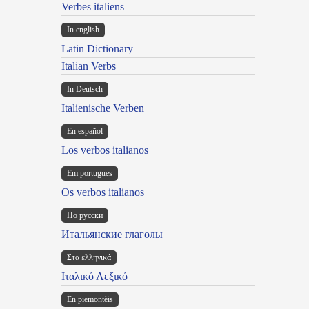
Verbes italiens
In english
Latin Dictionary
Italian Verbs
In Deutsch
Italienische Verben
En español
Los verbos italianos
Em portugues
Os verbos italianos
По русски
Итальянские глаголы
Στα ελληνικά
Ιταλικό Λεξικό
Ën piemontèis