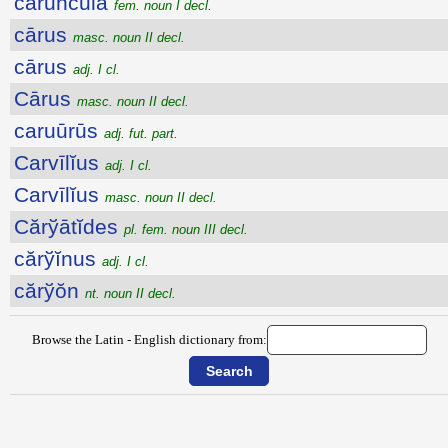
căruncŭla
fem. noun I decl.
cārus
masc. noun II decl.
cārus
adj. I cl.
Cārus
masc. noun II decl.
caruūrūs
adj. fut. part.
Carvīlĭus
adj. I cl.
Carvīlĭus
masc. noun II decl.
Cărўātĭdes
pl. fem. noun III decl.
cărўĭnus
adj. I cl.
cărўŏn
nt. noun II decl.
Browse the Latin - English dictionary from: