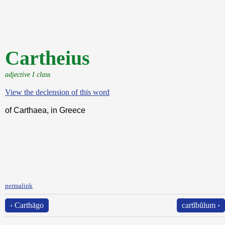
Cartheius
adjective I class
View the declension of this word
of Carthaea, in Greece
permalink
‹ Carthāgo
cartĭbŭlum ›