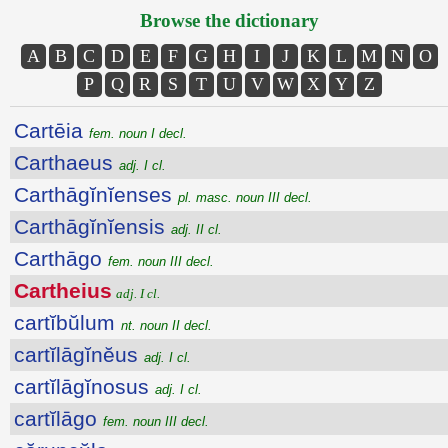
Browse the dictionary
A
B
C
D
E
F
G
H
I
J
K
L
M
N
O
P
Q
R
S
T
U
V
W
X
Y
Z
Cartēia
fem. noun I decl.
Carthaeus
adj. I cl.
Carthāgĭnĭenses
pl. masc. noun III decl.
Carthāgĭnĭensis
adj. II cl.
Carthāgo
fem. noun III decl.
Cartheius
adj. I cl.
cartĭbŭlum
nt. noun II decl.
cartĭlāgĭnĕus
adj. I cl.
cartĭlāgĭnosus
adj. I cl.
cartĭlāgo
fem. noun III decl.