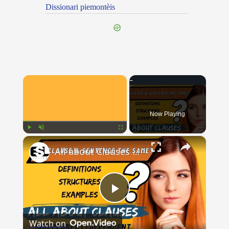
Dissionari piemontèis
×
Now Playing
×
Play
Unmute
Fullscreen
All about Clauses || English Grammar || ESL Advice
Play
Watch on