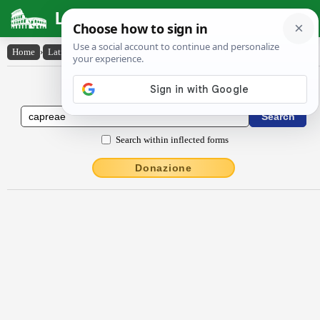
Latin Dictionary
Home
›
Latin-English
›
Căprĕae
Latin to English Dictionary
Search within inflected forms
Donazione