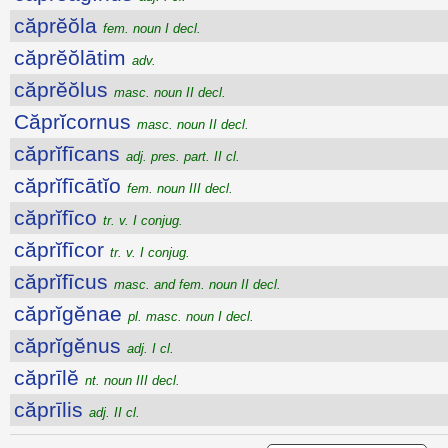
căprĕŏla
fem. noun I decl.
căprĕŏlātim
adv.
căprĕŏlus
masc. noun II decl.
Căprĭcornus
masc. noun II decl.
căprĭfīcans
adj. pres. part. II cl.
căprĭfīcātĭo
fem. noun III decl.
căprĭfīco
tr. v. I conjug.
căprĭfīcor
tr. v. I conjug.
căprĭfīcus
masc. and fem. noun II decl.
căprĭgĕnae
pl. masc. noun I decl.
căprĭgĕnus
adj. I cl.
căprīlĕ
nt. noun III decl.
căprīlis
adj. II cl.