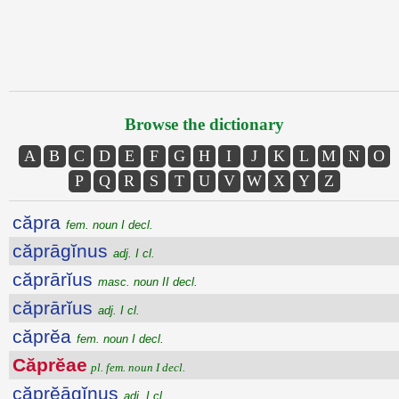
Browse the dictionary
A
B
C
D
E
F
G
H
I
J
K
L
M
N
O
P
Q
R
S
T
U
V
W
X
Y
Z
căpra
fem. noun I decl.
căprāgĭnus
adj. I cl.
căprārĭus
masc. noun II decl.
căprārĭus
adj. I cl.
căprĕa
fem. noun I decl.
Căprĕae
pl. fem. noun I decl.
căprĕāgĭnus
adj. I cl.