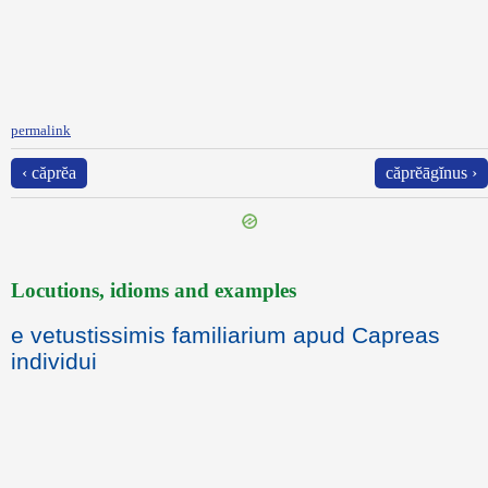
permalink
‹ căprĕa
căprĕāgĭnus ›
Locutions, idioms and examples
e vetustissimis familiarium apud Capreas
individui