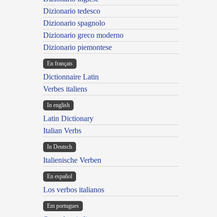
Dizionario tedesco
Dizionario spagnolo
Dizionario greco moderno
Dizionario piemontese
En français
Dictionnaire Latin
Verbes italiens
In english
Latin Dictionary
Italian Verbs
In Deutsch
Italienische Verben
En español
Los verbos italianos
Em portugues