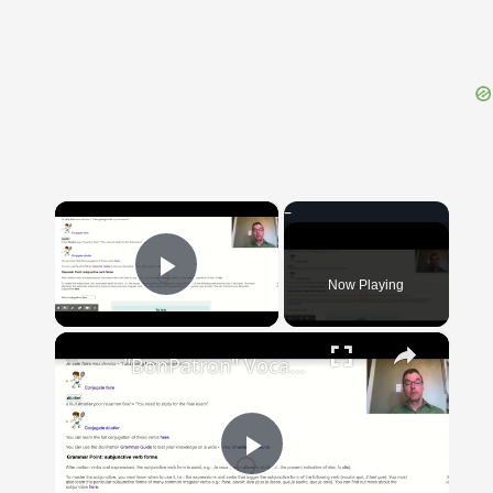
{{ID:CAPREAE100}}
---CACHE---
×
Now Playing
Play Video
×
"BonPatron" Vocabulary Guide: School
Play