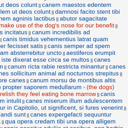
ut deos colunt
canem maestos edentem
||
elem ut deos colunt
damnosi facito stent tibi
||
anem agninis lactibus
abutor sagacitate
||
 make use of the dog's nose for our benefit
||
s incitatus
canum incredibilis ad
||
canis timidus vehementius latrat quam
||
 fecisset satis
canis semper ad spem
||
am absterrebitur uncto
aestiferos erumpit
||
iste dixerat esse circa se multos
canes
||
um
canum ricta rabie restricta minantur
canes
||
||
nes sollicitum animal ad nocturnos strepitus
||
 ore canes
canum morsu de montibus altis
||
s) propter saporem medullarum
(the dogs)
=
relish they feel eating bone marrow
canis
||
 intulit
canes miserum illum adulescentem
||
r in Capitolio, ut significent, si fures venerint
||
iandi sunt
canes expergefacti sequuntur
||
a
qua opera credam tibi una opera alligem
||