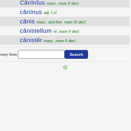
Cănīnĭus
masc. noun II decl.
cănīnus
adj. I cl.
cănis
masc. and fem. noun III decl.
cănistellum
nt. noun II decl.
cănistĕr
masc. noun II decl.
ionary from: