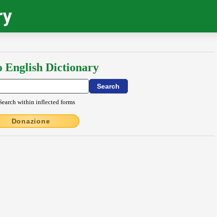
ry
o English Dictionary
Search within inflected forms
Donazione