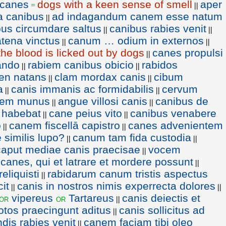
 canes
dogs with a keen sense of smell
aper
=
||
a canibus
ad indagandum canem esse natum
||
bus circumdare saltus
canibus rabies venit
||
||
atena vinctus
canum … odium in externos
||
||
the blood is licked out by dogs
canes propulsi
||
ando
rabiem canibus obicio
rabidos
||
||
men natans
clam mordax canis
cibum
||
||
a
canis immanis ac formidabilis
cervum
||
||
anem munus
angue villosi canis
canibus de
||
||
 habebat
cane peius vito
canibus venabere
||
||
o
canem fiscellā capistro
canes advenientem
||
||
 similis lupo?
canum tam fida custodia
||
||
caput mediae canis praecisae
vocem
||
canes, qui et latrare et mordere possunt
||
liquisti
rabidarum canum tristis aspectus
||
it
canis in nostros nimis experrecta dolores
||
||
vipereus
Tartareus
canis deiectis et
or
or
||
otos praecingunt aditus
canis sollicitus ad
||
dis rabies venit
canem faciam tibi oleo
||