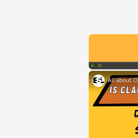
{{ID:CANES100}}
---CACHE---
Play
Unmute
All about C