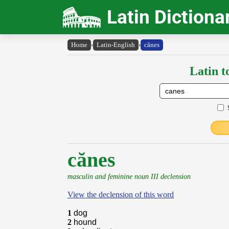
Latin Dictiona
Home
›
Latin-English
›
cănes
Latin t
cănes
masculin and feminine noun III declension
View the declension of this word
1
dog
2
hound