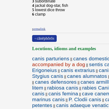
3
subordinate
4
jackal dog-star, fish
5
lowest dice throw
6
clamp
permalink
‹ cănēphŏrŏs
Locutions, idioms and examples
canis parturiens
canes domestic
||
accompanied by a dog
sentis c
||
Erigoneius
canis extrarius
cani
||
||
Stygius canis
canes alumnatos
||
|
canes defensores
canes armill
||
||
litem
rabiosa canis
rabies Cani
||
||
canis
canis femina
cave cane
||
||
marinus canis
P. Clodii canis
c
||
||
petentes
canis adaeque venati
||