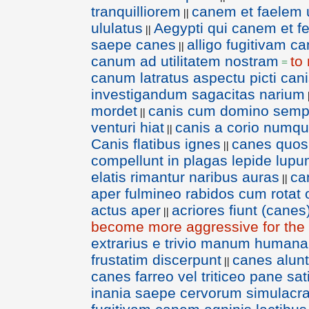
tranquilliorem
canem et faelem 
||
ululatus
Aegypti qui canem et f
||
saepe canes
alligo fugitivam c
||
canum ad utilitatem nostram
to
=
canum latratus aspectu picti cani
investigandum sagacitas narium
mordet
canis cum domino semper
||
venturi hiat
canis a corio numqu
||
Canis flatibus ignes
canes quos 
||
compellunt in plagas lepide lup
elatis rimantur naribus auras
ca
||
aper fulmineo rabidos cum rotat
actus aper
acriores fiunt (cane
||
become more aggressive for the 
extrarius e trivio manum humanam
frustatim discerpunt
canes aluntu
||
canes farreo vel triticeo pane sat
inania saepe cervorum simulacr