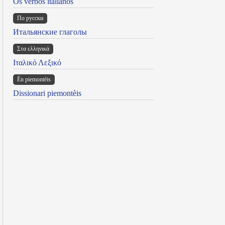
Os verbos italianos
По русски
Итальянские глаголы
Στα ελληνικά
Ιταλικό Λεξικό
Ën piemontèis
Dissionari piemontèis