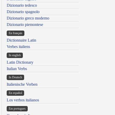
Dizionario tedesco
Dizionario spagnolo
Dizionario greco moderno
Dizionario piemontese
En français
Dictionnaire Latin
Verbes italiens
In english
Latin Dictionary
Italian Verbs
In Deutsch
Italienische Verben
En español
Los verbos italianos
Em portugues