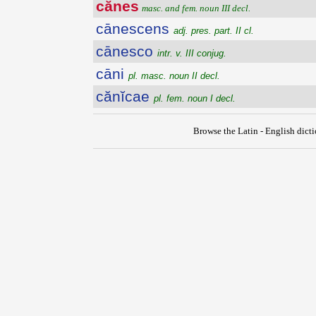
cănes
masc. and fem. noun III decl.
cānescens
adj. pres. part. II cl.
cānesco
intr. v. III conjug.
cāni
pl. masc. noun II decl.
cănĭcae
pl. fem. noun I decl.
Browse the Latin - English dict