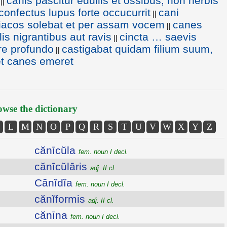
canis pascitur eduliis et ossibus, non herbis
||
onfectus lupus forte occucurrit
cani
||
acos solebat et per assam vocem
canes
||
s nigrantibus aut ravis
cincta … saevis
||
are profundo
castigabat quidam filium suum,
||
t canes emeret
wse the dictionary
L
M
N
O
P
Q
R
S
T
U
V
W
X
Y
Z
cănīcŭla
fem. noun I decl.
cănīcŭlāris
adj. II cl.
Cānĭdĭa
fem. noun I decl.
cănĭformis
adj. II cl.
cănīna
fem. noun I decl.