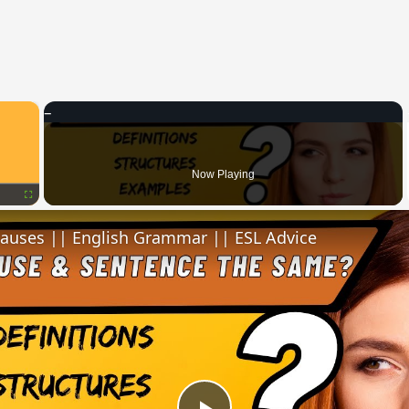
×
Now Playing
Fullscreen
lauses || English Grammar || ESL Advice