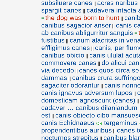
subsiluere canes
acres naribus
||
spargit canes
cadavera intacta 
||
the dog was born to hunt
cani
=
||
canibus sagacior anser
canis c
||
ab canibus abligurritur sanguis
=
fustibus
canum alacritas in ven
||
effligimus canes
canis, per flu
||
canibus obicio
canis ululat acut
||
commovere canes
do alicui c
||
via decedo
canes quos circa se
||
dammas
canibus crura suffring
||
sagaciter odorantur
canis nonne
||
canis ignavus adversum lupos
||
domesticam agnoscunt (canes)
||
cadaver … canibus dilaniandum re
est
canis obiecto cibo mansuesc
||
canis Echidnaeus
tergeminus
or
propendentibus auribus
canes t
||
nocturnos strepitus
canibus blan
||