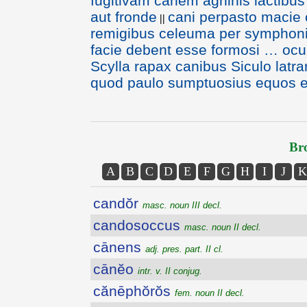
fugitivam canem agninis lactibus
aut fronde
cani perpasto macie c
||
remigibus celeuma per symphoni
facie debent esse formosi … oculi
Scylla rapax canibus Siculo latr
quod paulo sumptuosius equos e
Bro
A
B
C
D
E
F
G
H
I
J
K
candŏr
masc. noun III decl.
candosoccus
masc. noun II decl.
cānens
adj. pres. part. II cl.
cānĕo
intr. v. II conjug.
cănēphŏrŏs
fem. noun II decl.