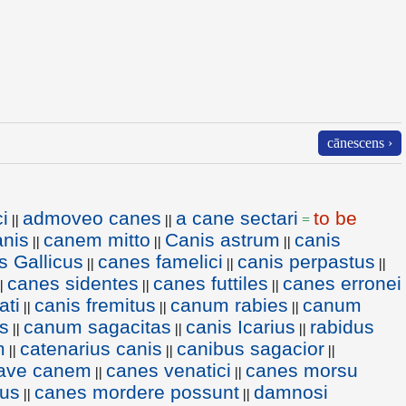
cānescens ›
i
admoveo canes
a cane sectari
to be
||
||
=
anis
canem mitto
Canis astrum
canis
||
||
||
s Gallicus
canes famelici
canis perpastus
||
||
||
canes sidentes
canes futtiles
canes erronei
|
||
||
ati
canis fremitus
canum rabies
canum
||
||
||
s
canum sagacitas
canis Icarius
rabidus
||
||
||
m
catenarius canis
canibus sagacior
||
||
||
ave canem
canes venatici
canes morsu
||
||
cus
canes mordere possunt
damnosi
||
||