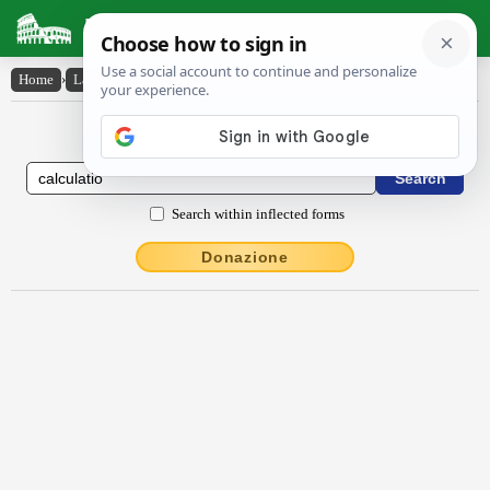
Latin Dictionary
Home
›
Latin-English
›
calcŭlātĭo
Latin to English Dictionary
Search within inflected forms
Donazione