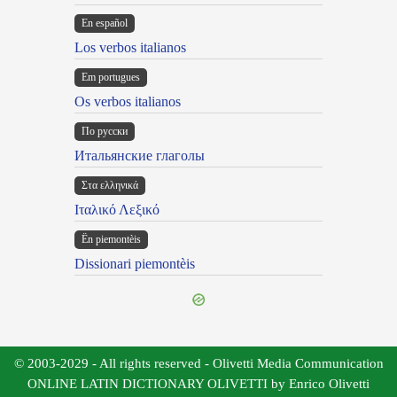
En español
Los verbos italianos
Em portugues
Os verbos italianos
По русски
Итальянские глаголы
Στα ελληνικά
Ιταλικό Λεξικό
Ën piemontèis
Dissionari piemontèis
© 2003-2029 - All rights reserved - Olivetti Media Communication
ONLINE LATIN DICTIONARY OLIVETTI by Enrico Olivetti