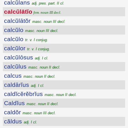
calcŭlans
adj. pres. part. II cl.
calcŭlātĭo
fem. noun III decl.
calcŭlātŏr
masc. noun III decl.
calcŭlo
masc. noun III decl.
calcŭlo
tr. v. I conjug.
calcŭlor
tr. v. I conjug.
calcŭlōsus
adj. I cl.
calcŭlus
masc. noun II decl.
calcus
masc. noun II decl.
caldārĭus
adj. I cl.
caldĭcĕrĕbrĭus
masc. noun II decl.
Caldĭus
masc. noun II decl.
caldŏr
masc. noun III decl.
căldus
adj. I cl.