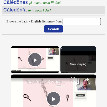
Călēdŏnes
pl. masc. noun III decl.
Călēdŏnĭa
fem. noun I decl.
Browse the Latin - English dictionary from:
×
Now Playing
Play Video
×
"BonPatron" Vocabulary - Clothing
Play