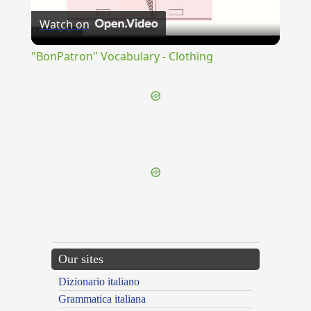
Watch on
Video
"BonPatron" Vocabulary - Clothing
{{ID:CALCULATIO100}}
---CACHE---
Our sites
Dizionario italiano
Grammatica italiana