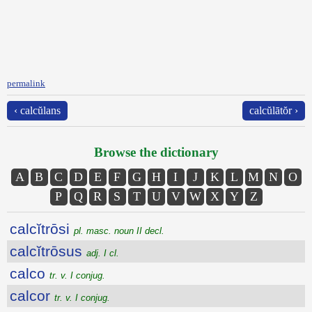
permalink
‹ calcŭlans
calcŭlātŏr ›
Browse the dictionary
A
B
C
D
E
F
G
H
I
J
K
L
M
N
O
P
Q
R
S
T
U
V
W
X
Y
Z
calcĭtrōsi
pl. masc. noun II decl.
calcĭtrōsus
adj. I cl.
calco
tr. v. I conjug.
calcor
tr. v. I conjug.