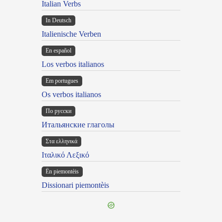
Italian Verbs
In Deutsch
Italienische Verben
En español
Los verbos italianos
Em portugues
Os verbos italianos
По русски
Итальянские глаголы
Στα ελληνικά
Ιταλικό Λεξικό
Ën piemontèis
Dissionari piemontèis