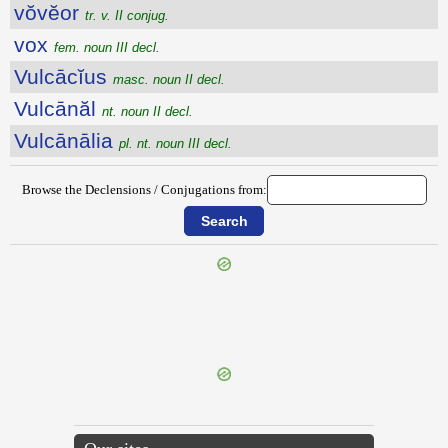
vŏvĕor
tr. v. II conjug.
vox
fem. noun III decl.
Vulcācĭus
masc. noun II decl.
Vulcānăl
nt. noun II decl.
Vulcānālia
pl. nt. noun III decl.
Browse the Declensions / Conjugations from:
{{ID:VOSTER100}}
---CACHE---