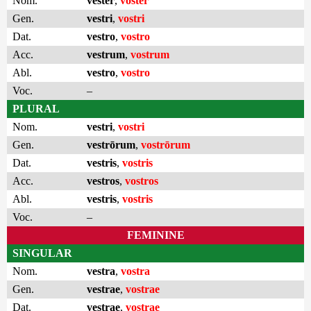
Nom.
vester
,
voster
Gen.
vestri
,
vostri
Dat.
vestro
,
vostro
Acc.
vestrum
,
vostrum
Abl.
vestro
,
vostro
Voc.
–
PLURAL
Nom.
vestri
,
vostri
Gen.
vestrōrum
,
vostrōrum
Dat.
vestris
,
vostris
Acc.
vestros
,
vostros
Abl.
vestris
,
vostris
Voc.
–
FEMININE
SINGULAR
Nom.
vestra
,
vostra
Gen.
vestrae
,
vostrae
Dat.
vestrae
,
vostrae