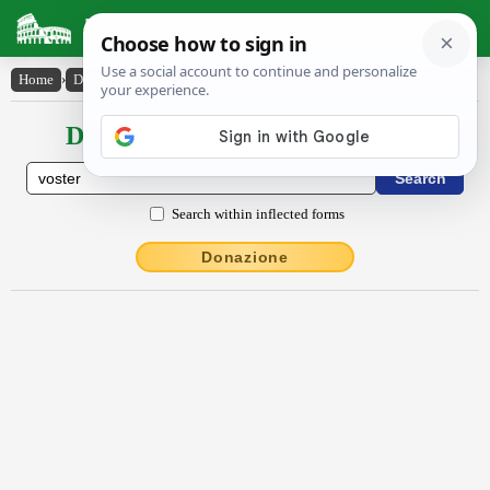
Latin Dictionary
Home
›
Declensions / Conjugations
›
voster
Declensions / Conjugations latin
Search within inflected forms
Donazione