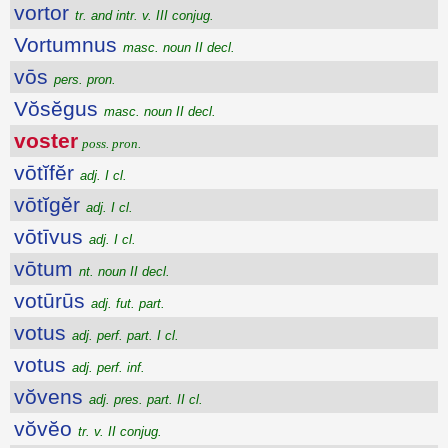
vortor
tr. and intr. v. III conjug.
Vortumnus
masc. noun II decl.
vōs
pers. pron.
Vŏsĕgus
masc. noun II decl.
voster
poss. pron.
vōtĭfĕr
adj. I cl.
vōtĭgĕr
adj. I cl.
vōtīvus
adj. I cl.
vōtum
nt. noun II decl.
votūrūs
adj. fut. part.
votus
adj. perf. part. I cl.
votus
adj. perf. inf.
vŏvens
adj. pres. part. II cl.
vŏvĕo
tr. v. II conjug.