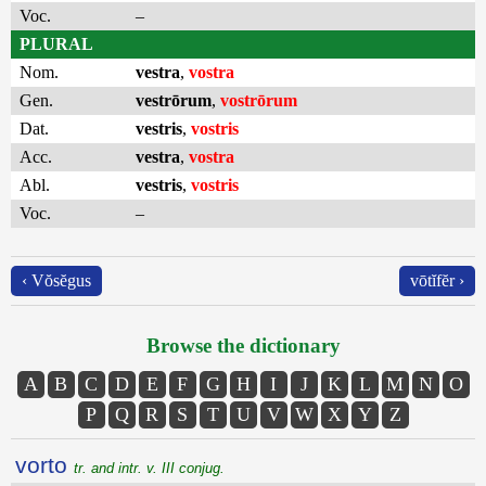
Voc.
–
PLURAL
Nom.
vestra
,
vostra
Gen.
vestrōrum
,
vostrōrum
Dat.
vestris
,
vostris
Acc.
vestra
,
vostra
Abl.
vestris
,
vostris
Voc.
–
‹ Vŏsĕgus
vōtĭfĕr ›
Browse the dictionary
A
B
C
D
E
F
G
H
I
J
K
L
M
N
O
P
Q
R
S
T
U
V
W
X
Y
Z
vorto
tr. and intr. v. III conjug.