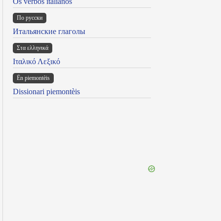
Os verbos italianos
По русски
Итальянские глаголы
Στα ελληνικά
Ιταλικό Λεξικό
Ën piemontèis
Dissionari piemontèis