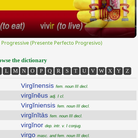
rogressive (Presente Perfecto Progresivo)
wse the dictionary
L
M
N
O
P
Q
R
S
T
U
V
W
X
Y
Z
Virgĭnensis
fem. noun III decl.
virgĭnĕus
adj. I cl.
Virgĭniensis
fem. noun III decl.
virgĭnĭtās
fem. noun III decl.
virgĭnor
dep. intr. v. I conjug.
virgo
masc. and fem. noun III decl.