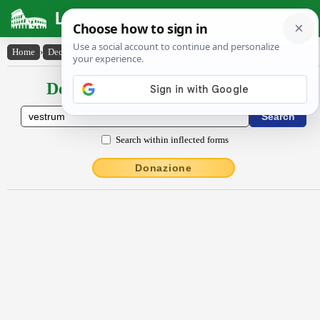
Latin Dictionary
Home
›
Declensions / Conjugations
›
vestrum
Declensions / Conjugations latin
Search within inflected forms
Donazione