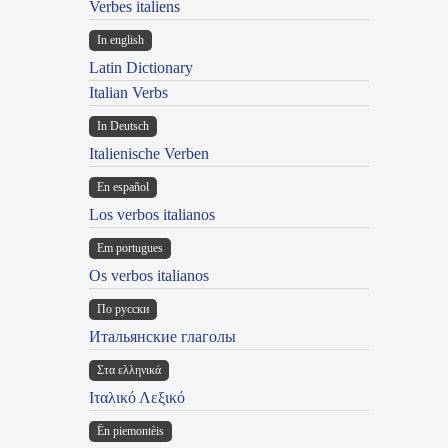
Verbes italiens
In english
Latin Dictionary
Italian Verbs
In Deutsch
Italienische Verben
En español
Los verbos italianos
Em portugues
Os verbos italianos
По русски
Итальянские глаголы
Στα ελληνικά
Ιταλικό Λεξικό
Ën piemontèis