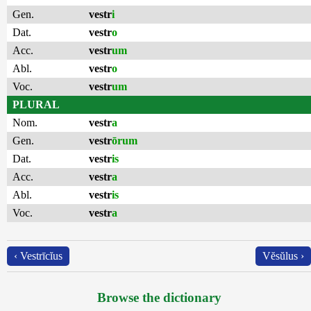
Gen.
vestr
i
Dat.
vestr
o
Acc.
vestr
um
Abl.
vestr
o
Voc.
vestr
um
PLURAL
Nom.
vestr
a
Gen.
vestr
ōrum
Dat.
vestr
is
Acc.
vestr
a
Abl.
vestr
is
Voc.
vestr
a
‹ Vestrīcĭus
Vĕsŭlus ›
Browse the dictionary