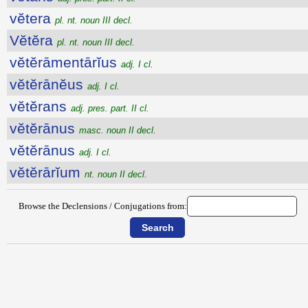
vĕtera
pl. nt. noun III decl.
Vĕtĕra
pl. nt. noun III decl.
vĕtĕrāmentārĭus
adj. I cl.
vĕtĕrānĕus
adj. I cl.
vĕtĕrans
adj. pres. part. II cl.
vĕtĕrānus
masc. noun II decl.
vĕtĕrānus
adj. I cl.
vĕtĕrārĭum
nt. noun II decl.
Browse the Declensions / Conjugations from: