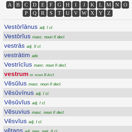
A
B
C
D
E
F
G
H
I
J
K
L
M
N
O
P
Q
R
S
T
U
V
W
X
Y
Z
Vestōrĭānus
adj. I cl.
Vestōrĭus
masc. noun II decl.
vestrās
adj. II cl.
vestrātim
adv.
Vestrīcĭus
masc. noun II decl.
vestrum
nt. noun II decl.
Vĕsŭlus
masc. noun II decl.
Vĕsŭvīnus
adj. I cl.
Vĕsŭvĭus
adj. I cl.
Vĕsuvius
masc. noun II decl.
Vĕsvĭus
adj. I cl.
vĕtans
adj. pres. part. II cl.