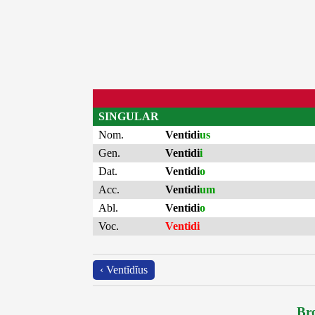
SINGULAR
Nom.
Ventidi
us
Gen.
Ventidi
i
Dat.
Ventidi
o
Acc.
Ventidi
um
Abl.
Ventidi
o
Voc.
Ventidi
‹ Ventĭdĭus
Bro