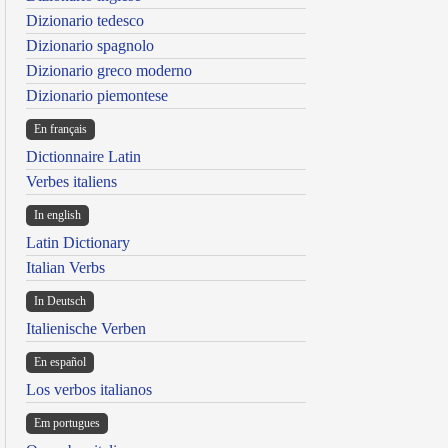
Dizionario tedesco
Dizionario spagnolo
Dizionario greco moderno
Dizionario piemontese
En français
Dictionnaire Latin
Verbes italiens
In english
Latin Dictionary
Italian Verbs
In Deutsch
Italienische Verben
En español
Los verbos italianos
Em portugues