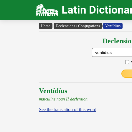
Latin Dictiona
Home
›
Declensions / Conjugations
›
Ventĭdĭus
Declensio
Ventĭdĭus
masculine noun II declension
See the translation of this word