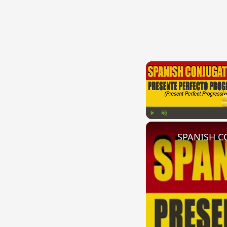
Play
Unmute