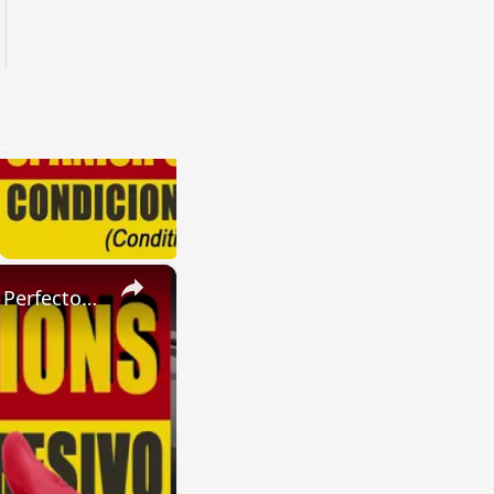
×
SPANISH CONJUGATIONS: Present Perfect Progressive (Presente Perfecto Progresivo)