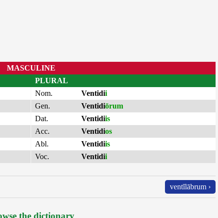
MASCULINE
PLURAL
Nom.
Ventidi
i
Gen.
Ventidi
ōrum
Dat.
Ventidi
is
Acc.
Ventidi
os
Abl.
Ventidi
is
Voc.
Ventidi
i
ventĭlābrum ›
wse the dictionary