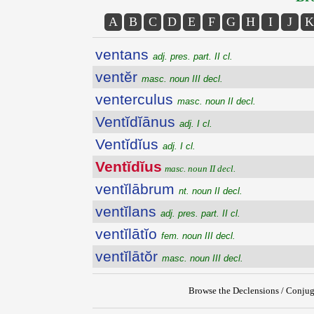
A
B
C
D
E
F
G
H
I
J
K
ventans
adj. pres. part. II cl.
ventĕr
masc. noun III decl.
venterculus
masc. noun II decl.
Ventĭdĭānus
adj. I cl.
Ventĭdĭus
adj. I cl.
Ventĭdĭus
masc. noun II decl.
ventĭlābrum
nt. noun II decl.
ventĭlans
adj. pres. part. II cl.
ventĭlātĭo
fem. noun III decl.
ventĭlātŏr
masc. noun III decl.
Browse the Declensions / Conjug