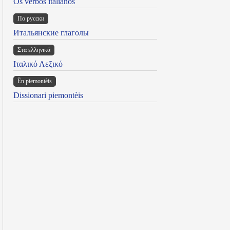
Os verbos italianos
По русски
Итальянские глаголы
Στα ελληνικά
Ιταλικό Λεξικό
Ën piemontèis
Dissionari piemontèis