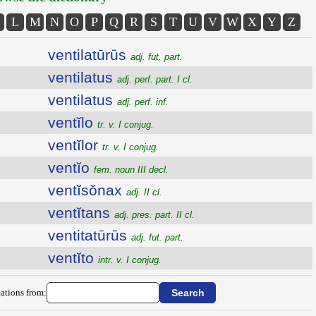
L
M
N
O
P
Q
R
S
T
U
V
W
X
Y
Z
ventilatūrūs
adj. fut. part.
ventilatus
adj. perf. part. I cl.
ventilatus
adj. perf. inf.
ventĭlo
tr. v. I conjug.
ventĭlor
tr. v. I conjug.
ventĭo
fem. noun III decl.
ventĭsŏnax
adj. II cl.
ventĭtans
adj. pres. part. II cl.
ventitatūrūs
adj. fut. part.
ventĭto
intr. v. I conjug.
ations from: