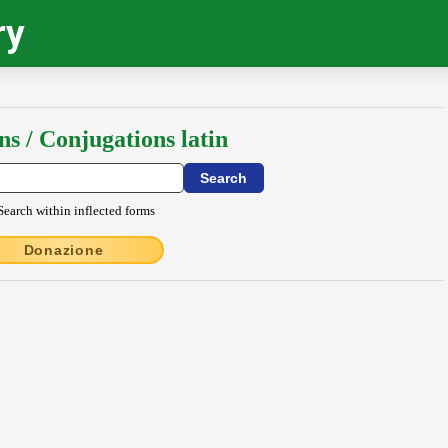
ry
ns / Conjugations latin
Search within inflected forms
Donazione