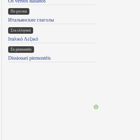
Os verbos italianos
По русски
Итальянские глаголы
Στα ελληνικά
Ιταλικό Λεξικό
Ën piemontèis
Dissionari piemontèis