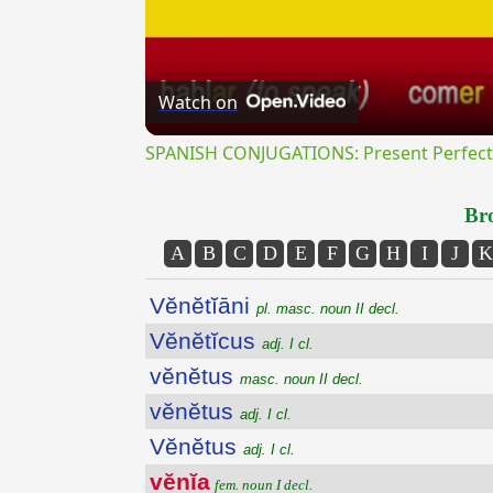
Watch on
SPANISH CONJUGATIONS: Present Perfect P
Bro
A
B
C
D
E
F
G
H
I
J
K
Vĕnĕtĭāni
pl. masc. noun II decl.
Vĕnĕtĭcus
adj. I cl.
vĕnĕtus
masc. noun II decl.
vĕnĕtus
adj. I cl.
Vĕnĕtus
adj. I cl.
vĕnĭa
fem. noun I decl.