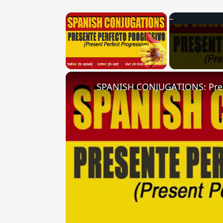
×
Unmute