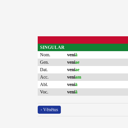
SINGULAR
Nom.
veni
ă
Gen.
veni
ae
Dat.
veni
ae
Acc.
veni
am
Abl.
veni
ā
Voc.
veni
ă
‹ Vĕnĕtus