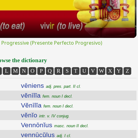
rogressive (Presente Perfecto Progresivo)
wse the dictionary
L
M
N
O
P
Q
R
S
T
U
V
W
X
Y
Z
vēniens
adj. pres. part. II cl.
vĕnīlĭa
fem. noun I decl.
Vĕnīlĭa
fem. noun I decl.
vĕnĭo
intr. v. IV conjug.
Vennōnĭus
masc. noun II decl.
vennūcŭlus
adj. I cl.