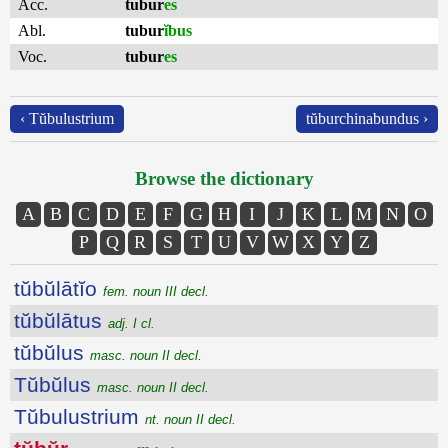
Acc.
tubur
es
Abl.
tubur
ĭbus
Voc.
tubur
es
‹ Tŭbulustrium
tŭburchinabundus ›
Browse the dictionary
A
B
C
D
E
F
G
H
I
J
K
L
M
N
O
P
Q
R
S
T
U
V
W
X
Y
Z
tŭbŭlātĭo
fem. noun III decl.
tŭbŭlātus
adj. I cl.
tŭbŭlus
masc. noun II decl.
Tŭbŭlus
masc. noun II decl.
Tŭbulustrium
nt. noun II decl.