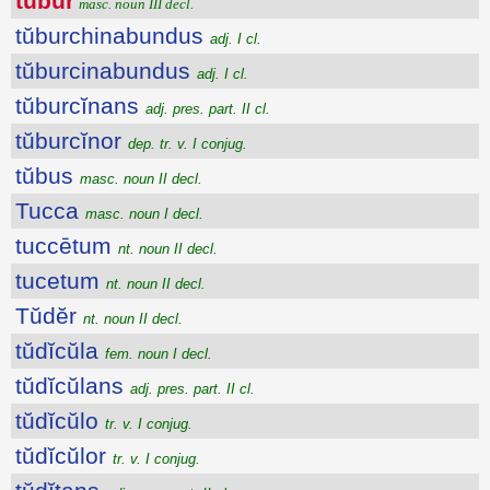
tŭbŭr
masc. noun III decl.
tŭburchinabundus
adj. I cl.
tŭburcinabundus
adj. I cl.
tŭburcĭnans
adj. pres. part. II cl.
tŭburcĭnor
dep. tr. v. I conjug.
tŭbus
masc. noun II decl.
Tucca
masc. noun I decl.
tuccētum
nt. noun II decl.
tucetum
nt. noun II decl.
Tŭdĕr
nt. noun II decl.
tŭdĭcŭla
fem. noun I decl.
tŭdĭcŭlans
adj. pres. part. II cl.
tŭdĭcŭlo
tr. v. I conjug.
tŭdĭcŭlor
tr. v. I conjug.