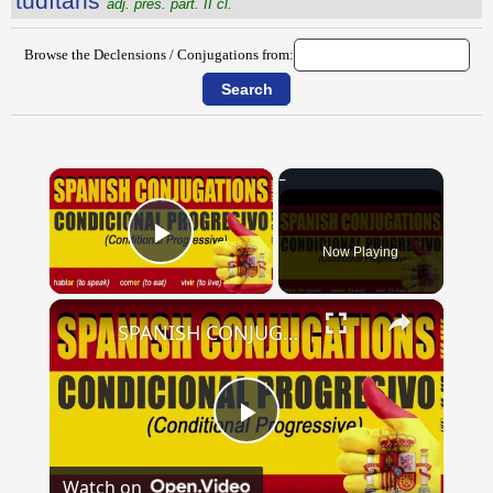
tŭdĭtans
adj. pres. part. II cl.
Browse the Declensions / Conjugations from:
×
Now Playing
Play Video
×
SPANISH CONJUGATIONS: Conditional Progressive (Condicional Progresivo)
Play
Watch on