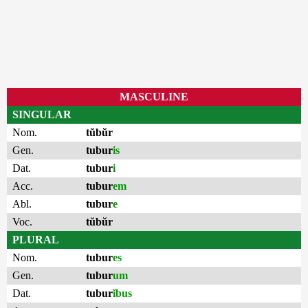
MASCULINE
SINGULAR
Nom.
tŭbŭr
Gen.
tubur
is
Dat.
tubur
i
Acc.
tubur
em
Abl.
tubur
e
Voc.
tŭbŭr
PLURAL
Nom.
tubur
es
Gen.
tubur
um
Dat.
tubur
ĭbus