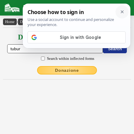
Latin Dictionary
Home
›
Declensions / Conjugations
›
tŭbŭr
Declensions / Conjugations latin
Search within inflected forms
Donazione