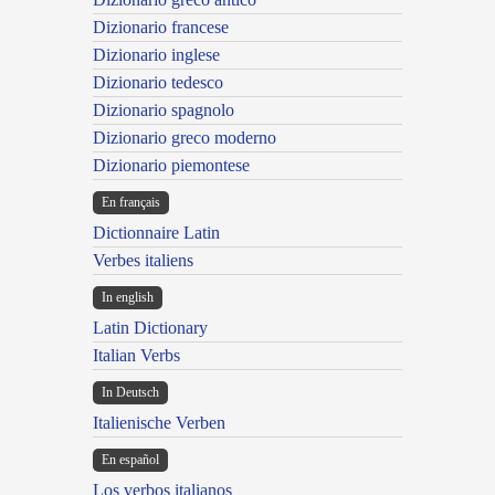
Dizionario francese
Dizionario inglese
Dizionario tedesco
Dizionario spagnolo
Dizionario greco moderno
Dizionario piemontese
En français
Dictionnaire Latin
Verbes italiens
In english
Latin Dictionary
Italian Verbs
In Deutsch
Italienische Verben
En español
Los verbos italianos