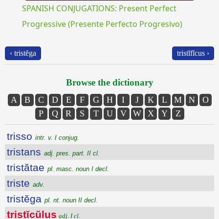
SPANISH CONJUGATIONS: Present Perfect
Progressive (Presente Perfecto Progresivo)
‹ tristĕga
tristĭfĭcus ›
Browse the dictionary
A
B
C
D
E
F
G
H
I
J
K
L
M
N
O
P
Q
R
S
T
U
V
W
X
Y
Z
trisso
intr. v. I conjug.
tristans
adj. pres. part. II cl.
tristătae
pl. masc. noun I decl.
triste
adv.
tristĕga
pl. nt. noun II decl.
tristĭcŭlus
adj. I cl.