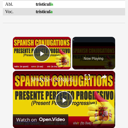
Abl.
tristicul
is
Voc.
tristicul
a
×
Now Playing
Play Video
×
SPANISH CONJUGATIONS: Present Perfect Progressive (Presente Perfecto Progresivo)
Play
Watch on
Video