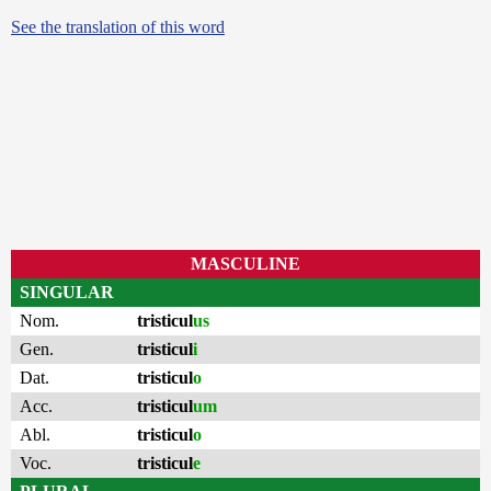
See the translation of this word
MASCULINE
SINGULAR
Nom.
tristicul
us
Gen.
tristicul
i
Dat.
tristicul
o
Acc.
tristicul
um
Abl.
tristicul
o
Voc.
tristicul
e