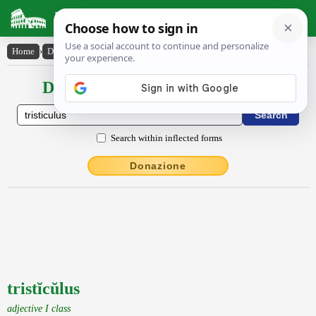
Latin Dictionary
Home
›
Declensions / Conjugations
›
tristĭcŭlus
Declensions / Conjugations latin
Search within inflected forms
Donazione
tristĭcŭlus
adjective I class