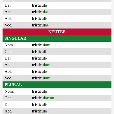
Dat.
tristicul
is
Acc.
tristicul
as
Abl.
tristicul
is
Voc.
tristicul
ae
NEUTER
SINGULAR
Nom.
tristicul
um
Gen.
tristicul
i
Dat.
tristicul
o
Acc.
tristicul
um
Abl.
tristicul
o
Voc.
tristicul
um
PLURAL
Nom.
tristicul
a
Gen.
tristicul
ōrum
Dat.
tristicul
is
Acc.
tristicul
a