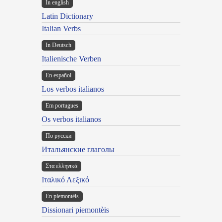
In english
Latin Dictionary
Italian Verbs
In Deutsch
Italienische Verben
En español
Los verbos italianos
Em portugues
Os verbos italianos
По русски
Итальянские глаголы
Στα ελληνικά
Ιταλικό Λεξικό
Ën piemontèis
Dissionari piemontèis