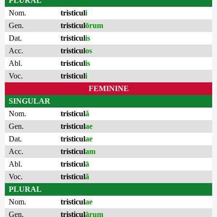
PLURAL
Nom.
tristicul
i
Gen.
tristicul
ōrum
Dat.
tristicul
is
Acc.
tristicul
os
Abl.
tristicul
is
Voc.
tristicul
i
FEMININE
SINGULAR
Nom.
tristicul
ă
Gen.
tristicul
ae
Dat.
tristicul
ae
Acc.
tristicul
am
Abl.
tristicul
ā
Voc.
tristicul
ă
PLURAL
Nom.
tristicul
ae
Gen.
tristicul
ārum