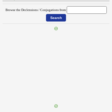
Browse the Declensions / Conjugations from:
{{ID:TRISTICULUS100}}
---CACHE---