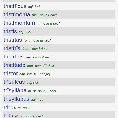
tristĭfĭcus
adj. I cl.
tristĭmōnĭa
fem. noun I decl.
tristĭmōnĭum
nt. noun II decl.
tristis
adj. II cl.
tristĭtās
fem. noun III decl.
tristĭtĭa
fem. noun I decl.
tristĭtĭes
fem. noun V decl.
tristĭtūdo
fem. noun III decl.
tristor
dep. intr. v. I conjug.
trĭsulcus
adj. I cl.
trĭsyllăba
pl. nt. noun II decl.
trĭsyllăbus
adj. I cl.
trit
inv. nt. noun
trīta
pl. nt. noun II decl.