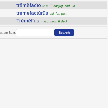
trĕmĕfăcĭo
tr. v. III conjug. end. -io
tremefactūrūs
adj. fut. part.
Trĕmĕlĭus
masc. noun II decl.
ations from: