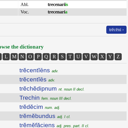
Abl.
trecenari
is
Voc.
trecenari
a
trĕcēni ›
wse the dictionary
L
M
N
O
P
Q
R
S
T
U
V
W
X
Y
Z
trĕcentĭēns
adv.
trĕcentĭēs
adv.
trĕchĕdipnum
nt. noun II decl.
Trechin
fem. noun III decl.
trĕdĕcim
num. adj.
trĕmĕbundus
adj. I cl.
trĕmĕfăciens
adj. pres. part. II cl.