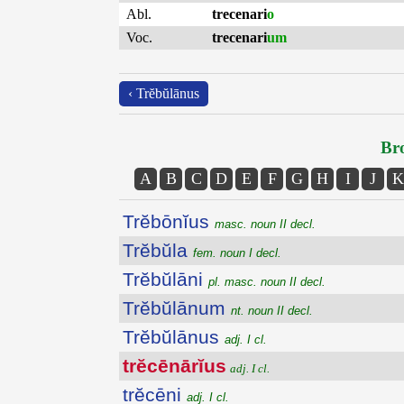
Abl.
trecenari
o
Voc.
trecenari
um
‹ Trĕbŭlānus
Bro
A
B
C
D
E
F
G
H
I
J
K
Trĕbōnĭus
masc. noun II decl.
Trĕbŭla
fem. noun I decl.
Trĕbŭlāni
pl. masc. noun II decl.
Trĕbŭlānum
nt. noun II decl.
Trĕbŭlānus
adj. I cl.
trĕcēnārĭus
adj. I cl.
trĕcēni
adj. I cl.