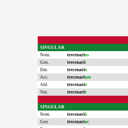
SINGULAR
Nom.
trecenari
us
Gen.
trecenari
i
Dat.
trecenari
o
Acc.
trecenari
um
Abl.
trecenari
o
Voc.
trecenari
e
SINGULAR
Nom.
trecenari
ă
Gen.
trecenari
ae