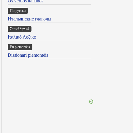
Os verbos italianos
По русски
Итальянские глаголы
Στα ελληνικά
Ιταλικό Λεξικό
Ën piemontèis
Dissionari piemontèis