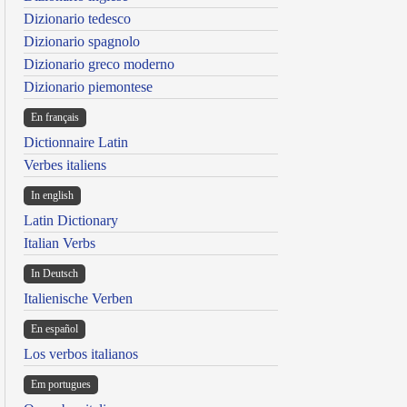
Dizionario tedesco
Dizionario spagnolo
Dizionario greco moderno
Dizionario piemontese
En français
Dictionnaire Latin
Verbes italiens
In english
Latin Dictionary
Italian Verbs
In Deutsch
Italienische Verben
En español
Los verbos italianos
Em portugues