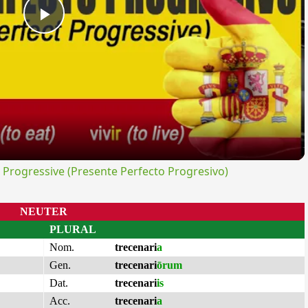
Play
Video
rogressive (Presente Perfecto Progresivo)
NEUTER
PLURAL
Nom.
trecenari
a
Gen.
trecenari
ōrum
Dat.
trecenari
is
Acc.
trecenari
a