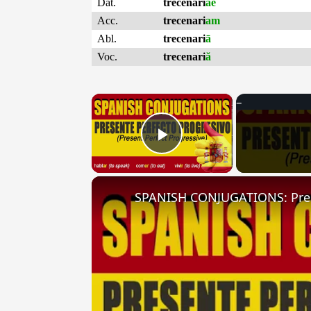
Dat.
trecenari
ae
Acc.
trecenari
am
Abl.
trecenari
ā
Voc.
trecenari
ă
×
Play Video