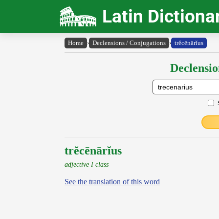
Latin Dictiona
Home
›
Declensions / Conjugations
›
trĕcēnārĭus
Declensio
trĕcēnārĭus
adjective I class
See the translation of this word