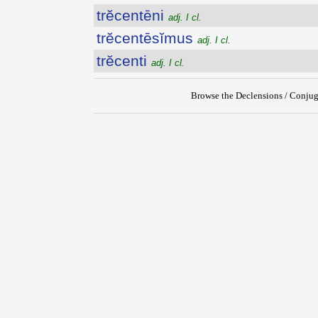
trĕcentēni
adj. I cl.
trĕcentēsĭmus
adj. I cl.
trĕcenti
adj. I cl.
Browse the Declensions / Conjug
{{ID:TRECENARIUS100}}
---CACHE---