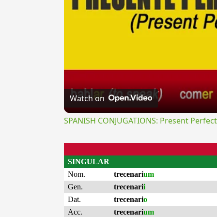
Watch on
SPANISH CONJUGATIONS: Present Perfect P
SINGULAR
Nom.
trecenari
um
Gen.
trecenari
i
Dat.
trecenari
o
Acc.
trecenari
um