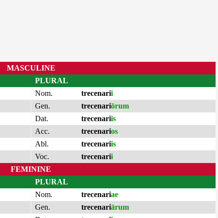
MASCULINE
PLURAL
Nom.
trecenari
i
Gen.
trecenari
ōrum
Dat.
trecenari
is
Acc.
trecenari
os
Abl.
trecenari
is
Voc.
trecenari
i
FEMININE
PLURAL
Nom.
trecenari
ae
Gen.
trecenari
ārum