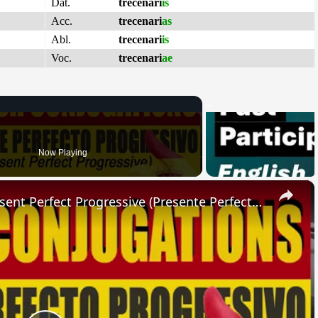
Dat.
trecenari
is
Acc.
trecenari
as
Abl.
trecenari
is
Voc.
trecenari
ae
Now Playing
×
SPANISH CONJUGATIONS: Present Perfect Progressive (Presente Perfecto Progresivo)