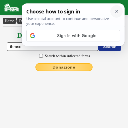
Latin Dictionary
Home
›
Declensions / Conjugations
›
Thrăso
Declensions / Conjugations latin
Search within inflected forms
Donazione