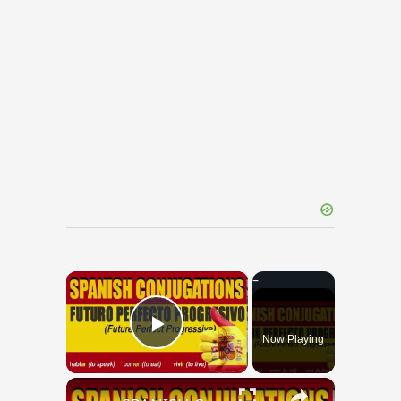
×
Now Playing
Play Video
×