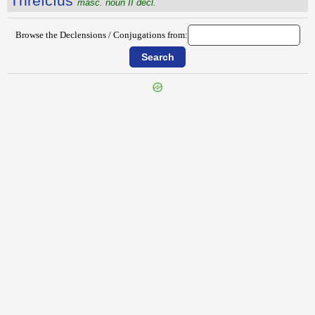
Thrēĭcĭus
masc. noun II decl.
Browse the Declensions / Conjugations from:
{{ID:THRASO100}}
---CACHE---