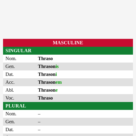
MASCULINE
SINGULAR
Nom.
Thraso
Gen.
Thrason
is
Dat.
Thrason
i
Acc.
Thrason
em
Abl.
Thrason
e
Voc.
Thraso
PLURAL
Nom.
–
Gen.
–
Dat.
–