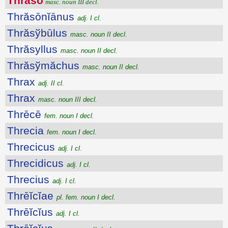
Thrăso
masc. noun III decl.
Thrăsōnĭānus
adj. I cl.
Thrăsўbūlus
masc. noun II decl.
Thrăsyllus
masc. noun II decl.
Thrăsўmăchus
masc. noun II decl.
Thrax
adj. II cl.
Thrax
masc. noun III decl.
Thrēcē
fem. noun I decl.
Threcia
fem. noun I decl.
Threcicus
adj. I cl.
Threcidicus
adj. I cl.
Threcius
adj. I cl.
Thrēĭcĭae
pl. fem. noun I decl.
Thrēĭcĭus
adj. I cl.