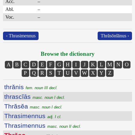
Acc.
–
Abl.
–
Voc.
–
‹ Thrasimennus
Thrăsōnĭānus ›
Browse the dictionary
A
B
C
D
E
F
G
H
I
J
K
L
M
N
O
P
Q
R
S
T
U
V
W
X
Y
Z
thrănis
fem. noun III decl.
thrascĭās
masc. noun I decl.
Thrăsĕa
masc. noun I decl.
Thrasimennus
adj. I cl.
Thrasimennus
masc. noun II decl.