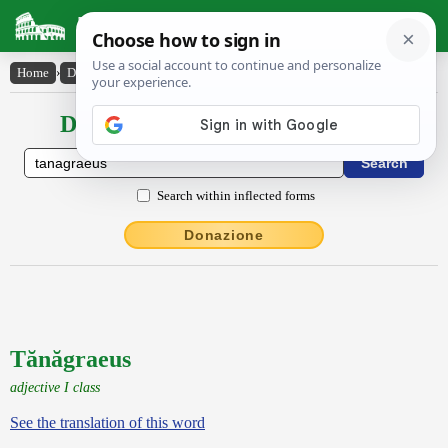
Latin Dictionary
Home
›
Declensions / Conjugations
›
Tănăgraeus
Declensions / Conjugations latin
Search within inflected forms
Donazione
Tănăgraeus
adjective I class
See the translation of this word