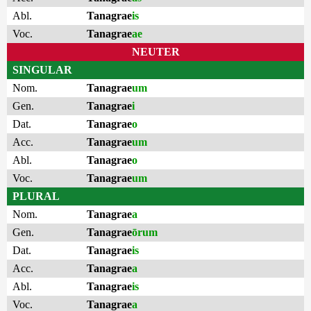
Abl.
Tanagrae
is
Voc.
Tanagrae
ae
NEUTER
SINGULAR
Nom.
Tanagrae
um
Gen.
Tanagrae
i
Dat.
Tanagrae
o
Acc.
Tanagrae
um
Abl.
Tanagrae
o
Voc.
Tanagrae
um
PLURAL
Nom.
Tanagrae
a
Gen.
Tanagrae
ōrum
Dat.
Tanagrae
is
Acc.
Tanagrae
a
Abl.
Tanagrae
is
Voc.
Tanagrae
a