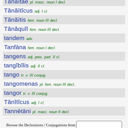
Tănăītae
pl. masc. noun I decl.
Tănăītĭcus
adj. I cl.
Tănăītis
fem. noun III decl.
Tănăquĭl
fem. noun III decl.
tandem
adv.
Tanfāna
fem. noun I decl.
tangens
adj. pres. part. II cl.
tangĭbĭlis
adj. II cl.
tango
tr. v. III conjug.
tangomenas
pl. fem. noun III decl.
tangor
tr. v. III conjug.
Tănĭtĭcus
adj. I cl.
Tannētāni
pl. masc. noun II decl.
Browse the Declensions / Conjugations from: