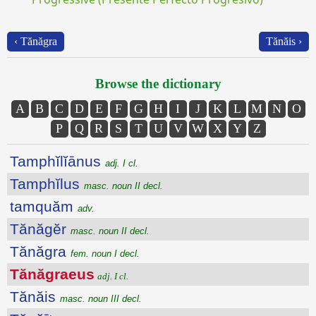
‹ Tănăgra
Tănăis ›
Browse the dictionary
A
B
C
D
E
F
G
H
I
J
K
L
M
N
O
P
Q
R
S
T
U
V
W
X
Y
Z
Tamphĭlĭānus
adj. I cl.
Tamphĭlus
masc. noun II decl.
tamquăm
adv.
Tănăgĕr
masc. noun II decl.
Tănăgra
fem. noun I decl.
Tănăgraeus
adj. I cl.
Tănăis
masc. noun III decl.