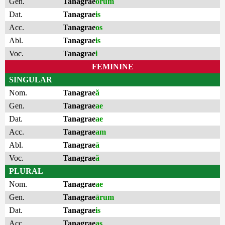
Gen.
Tanagrae
ōrum
Dat.
Tanagrae
is
Acc.
Tanagrae
os
Abl.
Tanagrae
is
Voc.
Tanagrae
i
FEMININE
SINGULAR
Nom.
Tanagrae
ă
Gen.
Tanagrae
ae
Dat.
Tanagrae
ae
Acc.
Tanagrae
am
Abl.
Tanagrae
ā
Voc.
Tanagrae
ă
PLURAL
Nom.
Tanagrae
ae
Gen.
Tanagrae
ārum
Dat.
Tanagrae
is
Acc.
Tanagrae
as