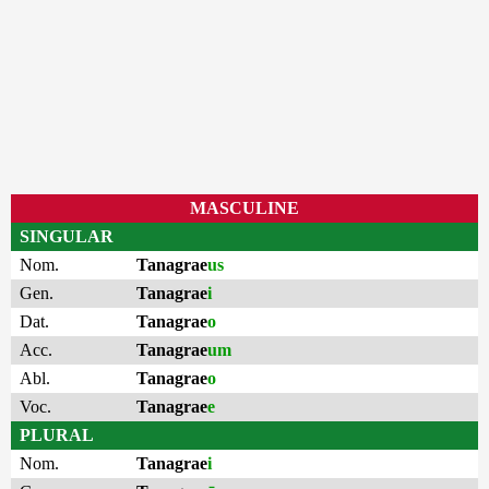
MASCULINE
SINGULAR
Nom.
Tanagrae
us
Gen.
Tanagrae
i
Dat.
Tanagrae
o
Acc.
Tanagrae
um
Abl.
Tanagrae
o
Voc.
Tanagrae
e
PLURAL
Nom.
Tanagrae
i