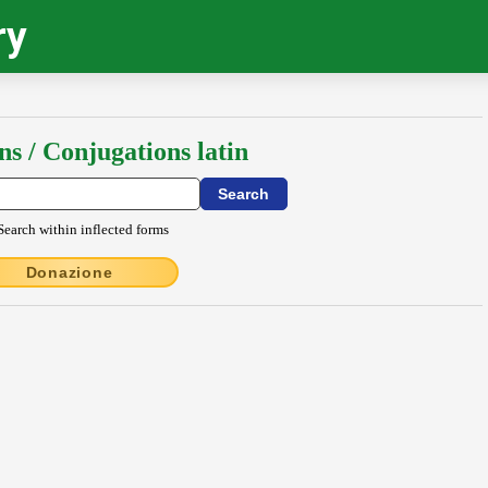
ry
ns / Conjugations latin
Search within inflected forms
Donazione