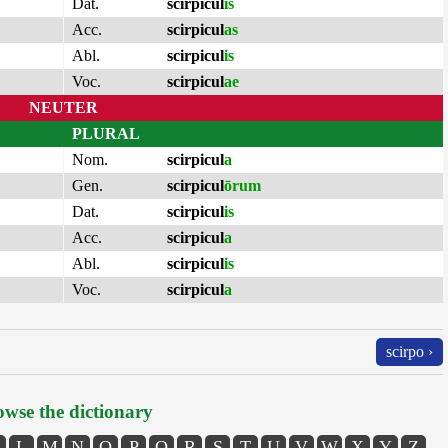
Dat.
scirpicul
is
Acc.
scirpicul
as
Abl.
scirpicul
is
Voc.
scirpicul
ae
NEUTER
PLURAL
Nom.
scirpicul
a
Gen.
scirpicul
ōrum
Dat.
scirpicul
is
Acc.
scirpicul
a
Abl.
scirpicul
is
Voc.
scirpicul
a
scirpo ›
wse the dictionary
L
M
N
O
P
Q
R
S
T
U
V
W
X
Y
Z