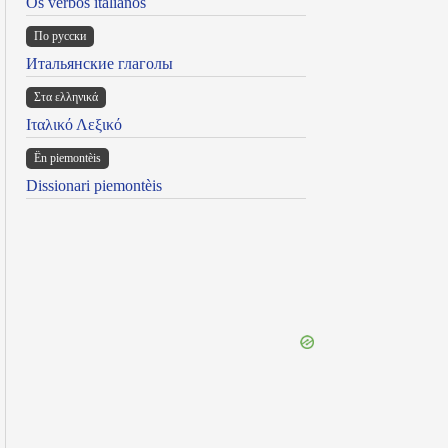
Os verbos italianos
По русски
Итальянские глаголы
Στα ελληνικά
Ιταλικό Λεξικό
Ën piemontèis
Dissionari piemontèis