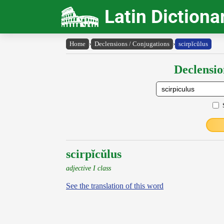
Latin Dictiona
Home
›
Declensions / Conjugations
›
scirpĭcŭlus
Declensio
scirpĭcŭlus
adjective I class
See the translation of this word