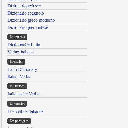
Dizionario tedesco
Dizionario spagnolo
Dizionario greco moderno
Dizionario piemontese
En français
Dictionnaire Latin
Verbes italiens
In english
Latin Dictionary
Italian Verbs
In Deutsch
Italienische Verben
En español
Los verbos italianos
Em portugues