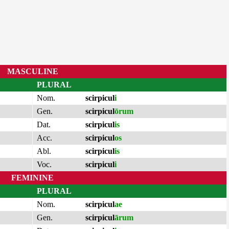
MASCULINE
PLURAL
Nom.
scirpicul
i
Gen.
scirpicul
ōrum
Dat.
scirpicul
is
Acc.
scirpicul
os
Abl.
scirpicul
is
Voc.
scirpicul
i
FEMININE
PLURAL
Nom.
scirpicul
ae
Gen.
scirpicul
ārum