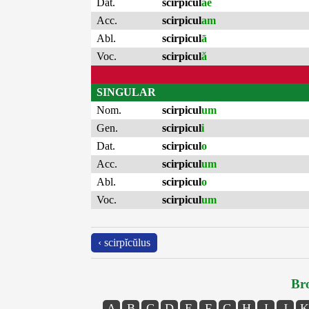
Dat.
scirpicul
ae
Acc.
scirpicul
am
Abl.
scirpicul
ā
Voc.
scirpicul
ă
SINGULAR
Nom.
scirpicul
um
Gen.
scirpicul
i
Dat.
scirpicul
o
Acc.
scirpicul
um
Abl.
scirpicul
o
Voc.
scirpicul
um
‹ scirpĭcŭlus
Bro
A
B
C
D
E
F
G
H
I
J
K