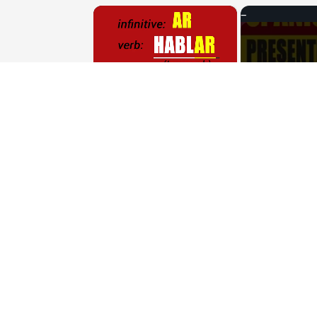
×
Unmute