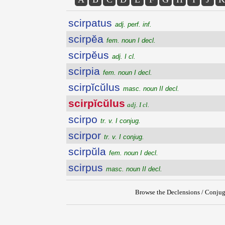
scirpatus
adj. perf. inf.
scirpĕa
fem. noun I decl.
scirpĕus
adj. I cl.
scirpia
fem. noun I decl.
scirpĭcŭlus
masc. noun II decl.
scirpĭcŭlus
adj. I cl.
scirpo
tr. v. I conjug.
scirpor
tr. v. I conjug.
scirpŭla
fem. noun I decl.
scirpus
masc. noun II decl.
Browse the Declensions / Conjug