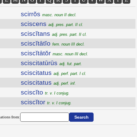
scirrŏs
masc. noun II decl.
sciscens
adj. pres. part. II cl.
sciscĭtans
adj. pres. part. II cl.
sciscĭtātĭo
fem. noun III decl.
sciscĭtātŏr
masc. noun III decl.
sciscitatūrūs
adj. fut. part.
sciscitatus
adj. perf. part. I cl.
sciscitatus
adj. perf. inf.
sciscĭto
tr. v. I conjug.
sciscĭtor
tr. v. I conjug.
ations from: