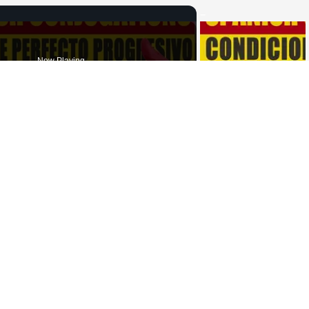
Now Playing
×
SPANISH CONJUGATIONS: Present Perfect Progressive (Presente Perfecto Progresivo)
Play
Video