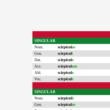
SINGULAR
Nom.
scirpicul
us
Gen.
scirpicul
i
Dat.
scirpicul
o
Acc.
scirpicul
um
Abl.
scirpicul
o
Voc.
scirpicul
e
SINGULAR
Nom.
scirpicul
ă
Gen.
scirpicul
ae