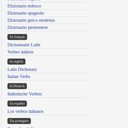
Dizionario tedesco
Dizionario spagnolo
Dizionario greco moderno
Dizionario piemontese
En français
Dictionnaire Latin
Verbes italiens
In english
Latin Dictionary
Italian Verbs
In Deutsch
Italienische Verben
En español
Los verbos italianos
Em portugues