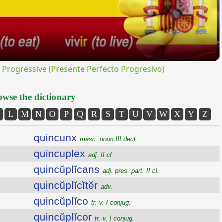
rogressive (Presente Perfecto Progresivo)
wse the dictionary
L
M
N
O
P
Q
R
S
T
U
V
W
X
Y
Z
quincunx
masc. noun III decl.
quincuplex
adj. II cl.
quincŭplĭcans
adj. pres. part. II cl.
quincŭplĭcĭtĕr
adv.
quincŭplĭco
tr. v. I conjug.
quincŭplĭcor
tr. v. I conjug.