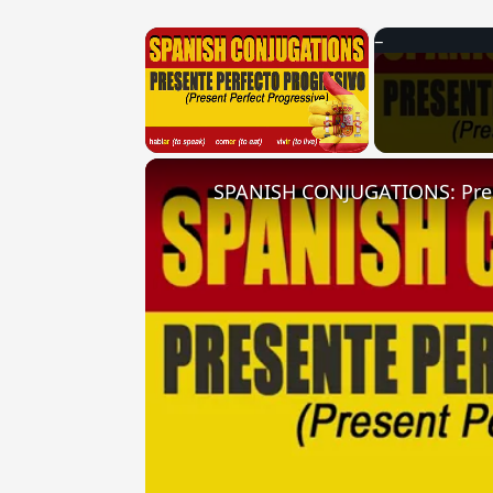
×
Unmute