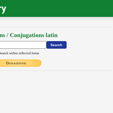
ry
ns / Conjugations latin
Search within inflected forms
Donazione