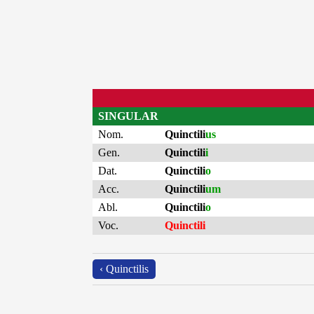
SINGULAR
Nom.
Quinctili
us
Gen.
Quinctili
i
Dat.
Quinctili
o
Acc.
Quinctili
um
Abl.
Quinctili
o
Voc.
Quinctili
‹ Quinctilis