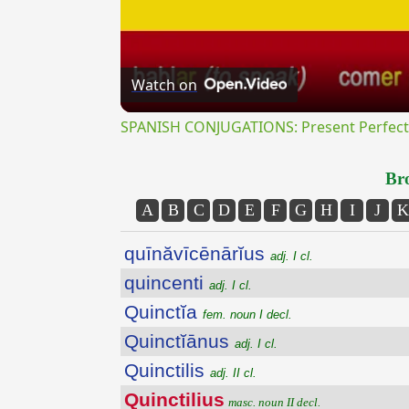
Watch on
SPANISH CONJUGATIONS: Present Perfect P
Bro
A
B
C
D
E
F
G
H
I
J
K
quīnăvīcēnārĭus
adj. I cl.
quincenti
adj. I cl.
Quinctĭa
fem. noun I decl.
Quinctĭānus
adj. I cl.
Quinctilis
adj. II cl.
Quinctilius
masc. noun II decl.