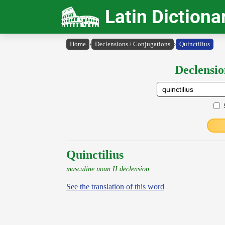
Latin Dictiona
Home
›
Declensions / Conjugations
›
Quinctilius
Declensio
Quinctilius
masculine noun II declension
See the translation of this word