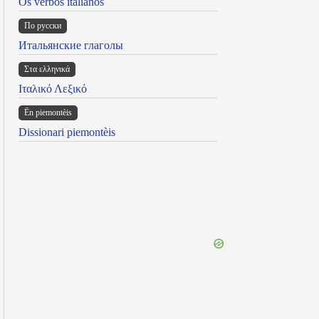
Os verbos italianos
По русски
Итальянские глаголы
Στα ελληνικά
Ιταλικό Λεξικό
Ën piemontèis
Dissionari piemontèis