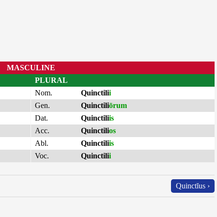
MASCULINE
PLURAL
Nom.
Quinctili
i
Gen.
Quinctili
ōrum
Dat.
Quinctili
is
Acc.
Quinctili
os
Abl.
Quinctili
is
Voc.
Quinctili
i
Quinctĭus ›