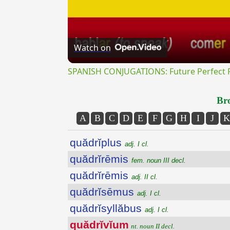
Watch on
SPANISH CONJUGATIONS: Future Perfect Pr
Bro
A
B
C
D
E
F
G
H
I
J
K
quădrĭplus
adj. I cl.
quădrĭrēmis
fem. noun III decl.
quădrĭrēmis
adj. II cl.
quădrĭsēmus
adj. I cl.
quădrĭsyllăbus
adj. I cl.
quădrĭvĭum
nt. noun II decl.