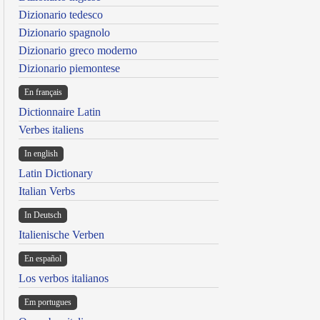
Dizionario tedesco
Dizionario spagnolo
Dizionario greco moderno
Dizionario piemontese
En français
Dictionnaire Latin
Verbes italiens
In english
Latin Dictionary
Italian Verbs
In Deutsch
Italienische Verben
En español
Los verbos italianos
Em portugues