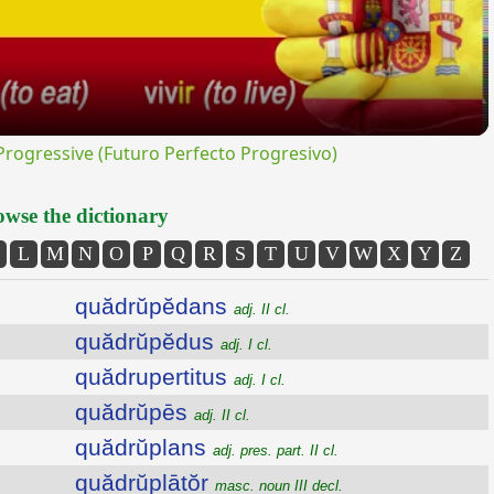
ogressive (Futuro Perfecto Progresivo)
wse the dictionary
L
M
N
O
P
Q
R
S
T
U
V
W
X
Y
Z
quădrŭpĕdans
adj. II cl.
quădrŭpĕdus
adj. I cl.
quădrupertitus
adj. I cl.
quădrŭpēs
adj. II cl.
quădrŭplans
adj. pres. part. II cl.
quădrŭplātŏr
masc. noun III decl.