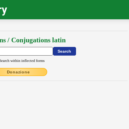
ry
ns / Conjugations latin
Search within inflected forms
Donazione