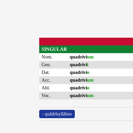
SINGULAR
Nom.
quadrivi
um
Gen.
quadrivi
i
Dat.
quadrivi
o
Acc.
quadrivi
um
Abl.
quadrivi
o
Voc.
quadrivi
um
‹ quădrĭsyllăbus