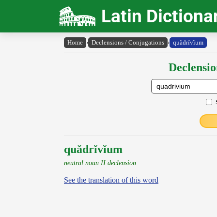
Latin Dictiona
Home
›
Declensions / Conjugations
›
quădrĭvĭum
Declensio
quădrĭvĭum
neutral noun II declension
See the translation of this word