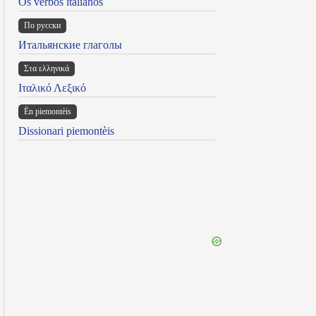
Os verbos italianos
По русски
Итальянские глаголы
Στα ελληνικά
Ιταλικό Λεξικό
Ën piemontèis
Dissionari piemontèis