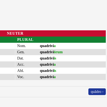
NEUTER
PLURAL
Nom.
quadrivi
a
Gen.
quadrivi
ōrum
Dat.
quadrivi
is
Acc.
quadrivi
a
Abl.
quadrivi
is
Voc.
quadrivi
a
quădro ›