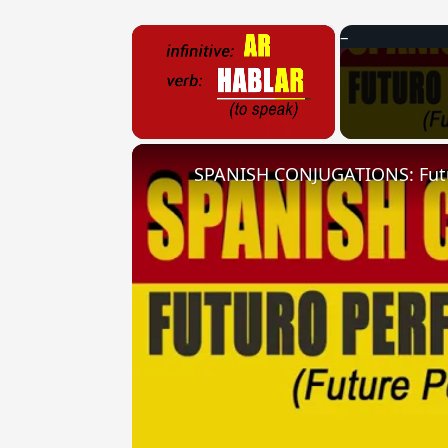
×
Unmute