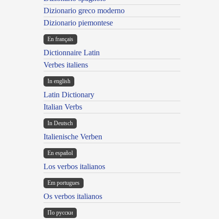
Dizionario greco moderno
Dizionario piemontese
En français
Dictionnaire Latin
Verbes italiens
In english
Latin Dictionary
Italian Verbs
In Deutsch
Italienische Verben
En español
Los verbos italianos
Em portugues
Os verbos italianos
По русски