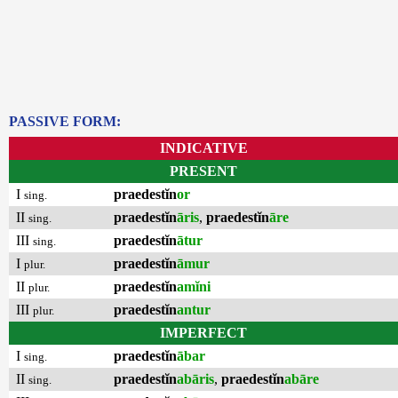
PASSIVE FORM:
INDICATIVE
PRESENT
I
praedestĭn
or
sing.
II
praedestĭn
āris
,
praedestĭn
āre
sing.
III
praedestĭn
ātur
sing.
I
praedestĭn
āmur
plur.
II
praedestĭn
amĭni
plur.
III
praedestĭn
antur
plur.
IMPERFECT
I
praedestĭn
ābar
sing.
II
praedestĭn
abāris
,
praedestĭn
abāre
sing.