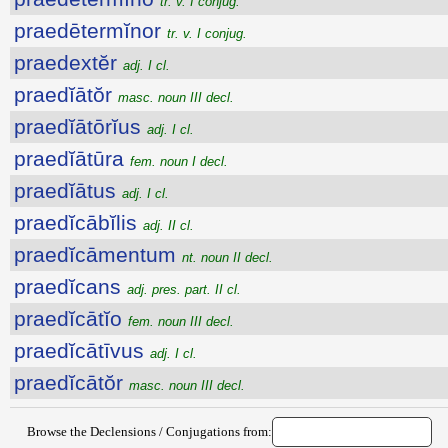
tr. v. I conjug.
praedētermĭnor
tr. v. I conjug.
praedextĕr
adj. I cl.
praedĭātŏr
masc. noun III decl.
praedĭātōrĭus
adj. I cl.
praedĭātūra
fem. noun I decl.
praedĭātus
adj. I cl.
praedĭcābĭlis
adj. II cl.
praedĭcāmentum
nt. noun II decl.
praedĭcans
adj. pres. part. II cl.
praedĭcātĭo
fem. noun III decl.
praedĭcātīvus
adj. I cl.
praedĭcātŏr
masc. noun III decl.
Browse the Declensions / Conjugations from: