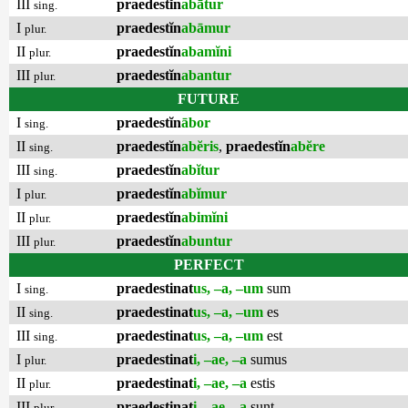
III
praedestĭn
abātur
sing.
I
praedestĭn
abāmur
plur.
II
praedestĭn
abamĭni
plur.
III
praedestĭn
abantur
plur.
FUTURE
I
praedestĭn
ābor
sing.
II
praedestĭn
abĕris
,
praedestĭn
abĕre
sing.
III
praedestĭn
abĭtur
sing.
I
praedestĭn
abĭmur
plur.
II
praedestĭn
abimĭni
plur.
III
praedestĭn
abuntur
plur.
PERFECT
I
praedestinat
us, –a, –um
sum
sing.
II
praedestinat
us, –a, –um
es
sing.
III
praedestinat
us, –a, –um
est
sing.
I
praedestinat
i, –ae, –a
sumus
plur.
II
praedestinat
i, –ae, –a
estis
plur.
III
praedestinat
i, –ae, –a
sunt
plur.