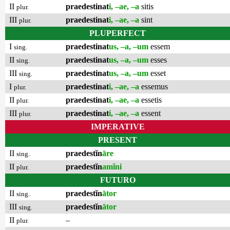
II
praedestinat
i, –ae, –a
sitis
plur.
III
praedestinat
i, –ae, –a
sint
plur.
PLUPERFECT
I
praedestinat
us, –a, –um
essem
sing.
II
praedestinat
us, –a, –um
esses
sing.
III
praedestinat
us, –a, –um
esset
sing.
I
praedestinat
i, –ae, –a
essemus
plur.
II
praedestinat
i, –ae, –a
essetis
plur.
III
praedestinat
i, –ae, –a
essent
plur.
IMPERATIVE
PRESENT
II
praedestĭn
āre
sing.
II
praedestĭn
amĭni
plur.
FUTURO
II
praedestĭn
ātor
sing.
III
praedestĭn
ātor
sing.
II
–
plur.