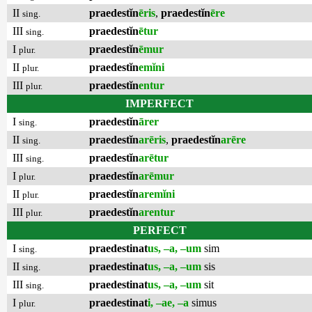
II
praedestĭn
ēris
,
praedestĭn
ēre
sing.
III
praedestĭn
ētur
sing.
I
praedestĭn
ēmur
plur.
II
praedestĭn
emĭni
plur.
III
praedestĭn
entur
plur.
IMPERFECT
I
praedestĭn
ārer
sing.
II
praedestĭn
arēris
,
praedestĭn
arēre
sing.
III
praedestĭn
arētur
sing.
I
praedestĭn
arēmur
plur.
II
praedestĭn
aremĭni
plur.
III
praedestĭn
arentur
plur.
PERFECT
I
praedestinat
us, –a, –um
sim
sing.
II
praedestinat
us, –a, –um
sis
sing.
III
praedestinat
us, –a, –um
sit
sing.
I
praedestinat
i, –ae, –a
simus
plur.