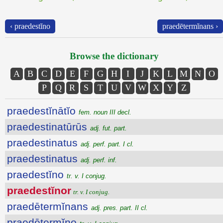
‹ praedestĭno
praedētermĭnans ›
Browse the dictionary
A
B
C
D
E
F
G
H
I
J
K
L
M
N
O
P
Q
R
S
T
U
V
W
X
Y
Z
praedestĭnātĭo
fem. noun III decl.
praedestinatūrūs
adj. fut. part.
praedestinatus
adj. perf. part. I cl.
praedestinatus
adj. perf. inf.
praedestĭno
tr. v. I conjug.
praedestĭnor
tr. v. I conjug.
praedētermĭnans
adj. pres. part. II cl.
praedētermĭno