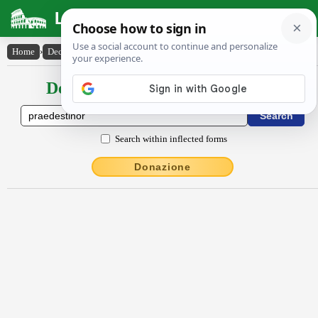
Latin Dictionary
Home
›
Declensions / Conjugations
›
praedestĭnor
Declensions / Conjugations latin
Search within inflected forms
Donazione