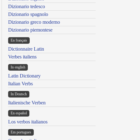
Dizionario tedesco
Dizionario spagnolo
Dizionario greco moderno
Dizionario piemontese
En français
Dictionnaire Latin
Verbes italiens
In english
Latin Dictionary
Italian Verbs
In Deutsch
Italienische Verben
En español
Los verbos italianos
Em portugues