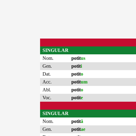
SINGULAR
Nom.
potit
us
Gen.
potit
i
Dat.
potit
o
Acc.
potit
um
Abl.
potit
o
Voc.
potit
e
SINGULAR
Nom.
potit
ă
Gen.
potit
ae