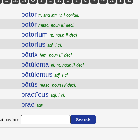
pōtor
tr. and intr. v. I conjug.
pōtŏr
masc. noun III decl.
pōtōrĭum
nt. noun II decl.
pōtōrĭus
adj. I cl.
pōtrix
fem. noun III decl.
pōtŭlenta
pl. nt. noun II decl.
pōtŭlentus
adj. I cl.
pōtŭs
masc. noun IV decl.
practĭcus
adj. I cl.
prae
adv.
ations from: