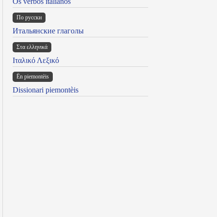
Os verbos italianos
По русски
Итальянские глаголы
Στα ελληνικά
Ιταλικό Λεξικό
Ën piemontèis
Dissionari piemontèis