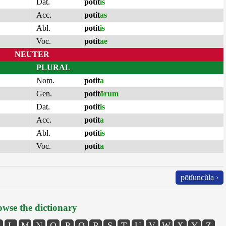
Dat.
potit
is
Acc.
potit
as
Abl.
potit
is
Voc.
potit
ae
NEUTER
PLURAL
Nom.
potit
a
Gen.
potit
ōrum
Dat.
potit
is
Acc.
potit
a
Abl.
potit
is
Voc.
potit
a
pōtĭuncŭla ›
wse the dictionary
L
M
N
O
P
Q
R
S
T
U
V
W
X
Y
Z