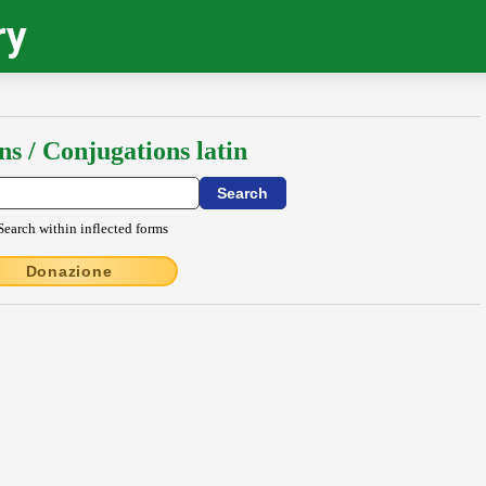
ry
ns / Conjugations latin
Search within inflected forms
Donazione