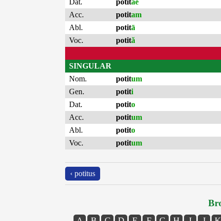
Dat.
potit
ae
Acc.
potit
am
Abl.
potit
ā
Voc.
potit
ă
SINGULAR
Nom.
potit
um
Gen.
potit
i
Dat.
potit
o
Acc.
potit
um
Abl.
potit
o
Voc.
potit
um
‹ potitus
Bro
A
B
C
D
E
F
G
H
I
J
K