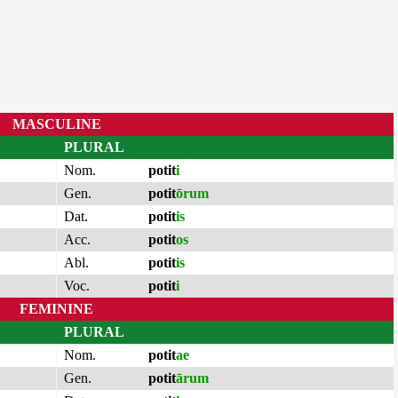
MASCULINE
PLURAL
Nom.
potit
i
Gen.
potit
ōrum
Dat.
potit
is
Acc.
potit
os
Abl.
potit
is
Voc.
potit
i
FEMININE
PLURAL
Nom.
potit
ae
Gen.
potit
ārum