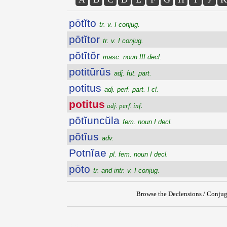
pōtĭto
tr. v. I conjug.
pōtĭtor
tr. v. I conjug.
pŏtītŏr
masc. noun III decl.
potitūrūs
adj. fut. part.
potitus
adj. perf. part. I cl.
potitus
adj. perf. inf.
pōtĭuncŭla
fem. noun I decl.
pŏtĭus
adv.
Potnĭae
pl. fem. noun I decl.
pōto
tr. and intr. v. I conjug.
Browse the Declensions / Conjug
{{ID:POTITUS200}}
---CACHE---