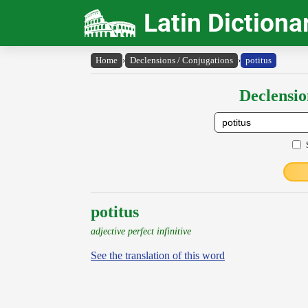
Latin Dictiona
Home
›
Declensions / Conjugations
›
potitus
Declensio
potitus
adjective perfect infinitive
See the translation of this word