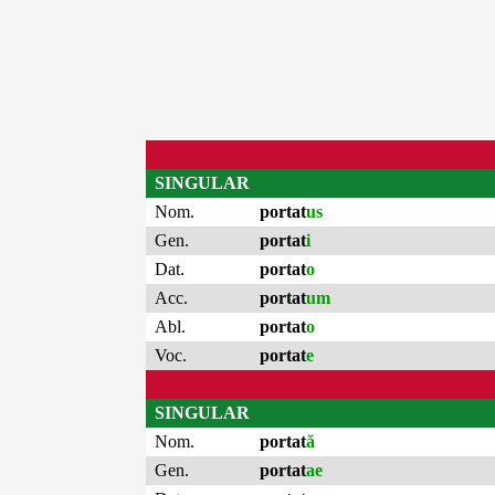
SINGULAR
Nom.
portat
us
Gen.
portat
i
Dat.
portat
o
Acc.
portat
um
Abl.
portat
o
Voc.
portat
e
SINGULAR
Nom.
portat
ă
Gen.
portat
ae