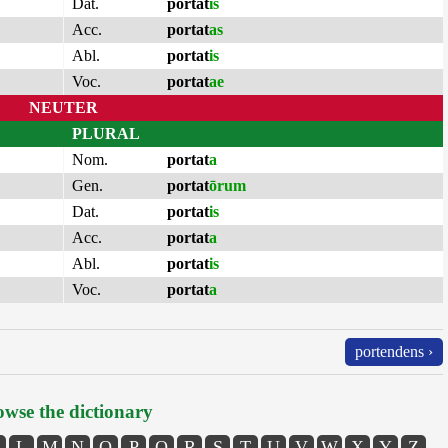
Dat.
portat
is
Acc.
portat
as
Abl.
portat
is
Voc.
portat
ae
NEUTER
PLURAL
Nom.
portat
a
Gen.
portat
ōrum
Dat.
portat
is
Acc.
portat
a
Abl.
portat
is
Voc.
portat
a
portendens ›
wse the dictionary
L
M
N
O
P
Q
R
S
T
U
V
W
X
Y
Z