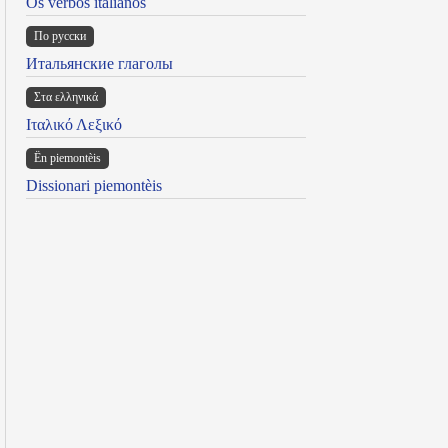
Os verbos italianos
По русски
Итальянские глаголы
Στα ελληνικά
Ιταλικό Λεξικό
Ën piemontèis
Dissionari piemontèis