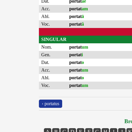
Dat.
portat
ae
Acc.
portat
am
Abl.
portat
ā
Voc.
portat
ă
SINGULAR
Nom.
portat
um
Gen.
portat
i
Dat.
portat
o
Acc.
portat
um
Abl.
portat
o
Voc.
portat
um
‹ portatus
Bro
A
B
C
D
E
F
G
H
I
J
K