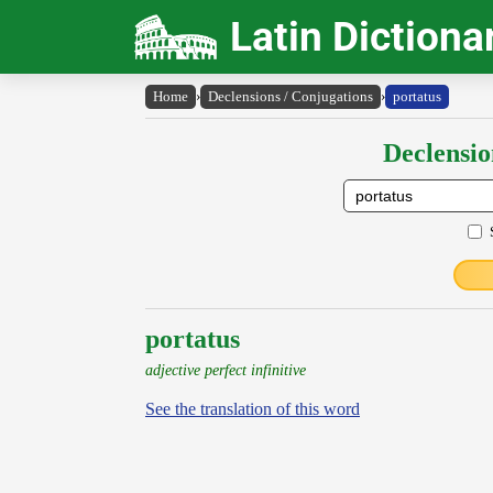
Latin Dictiona
Home
›
Declensions / Conjugations
›
portatus
Declensio
portatus
adjective perfect infinitive
See the translation of this word