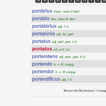
portārĭus
masc. noun II decl.
portātĭo
fem. noun III decl.
portātōrĭus
adj. I cl.
portatūrūs
adj. fut. part.
portatus
adj. perf. part. I cl.
portatus
adj. perf. inf.
portendens
adj. pres. part. II cl.
portendo
tr. v. III conjug.
portendor
tr. v. III conjug.
portentĭfĭcus
adj. I cl.
Browse the Declensions / Conjug
{{ID:PORTATUS200}}
---CACHE---