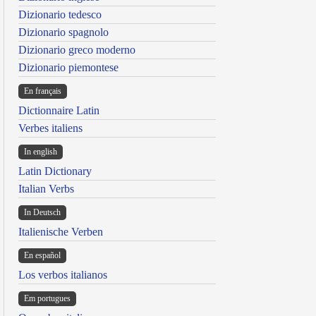
Dizionario tedesco
Dizionario spagnolo
Dizionario greco moderno
Dizionario piemontese
En français
Dictionnaire Latin
Verbes italiens
In english
Latin Dictionary
Italian Verbs
In Deutsch
Italienische Verben
En español
Los verbos italianos
Em portugues