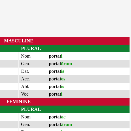
MASCULINE
PLURAL
Nom.
portat
i
Gen.
portat
ōrum
Dat.
portat
is
Acc.
portat
os
Abl.
portat
is
Voc.
portat
i
FEMININE
PLURAL
Nom.
portat
ae
Gen.
portat
ārum