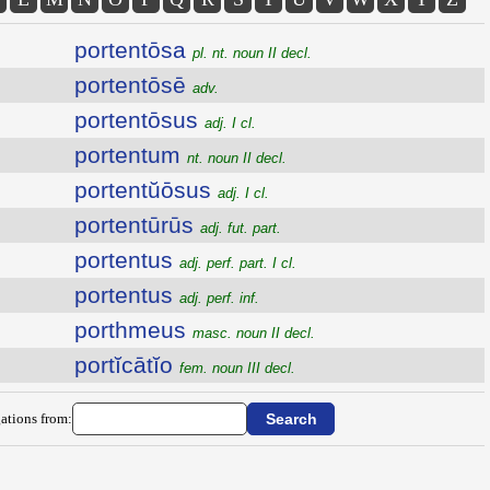
portentōsa
pl. nt. noun II decl.
portentōsē
adv.
portentōsus
adj. I cl.
portentum
nt. noun II decl.
portentŭōsus
adj. I cl.
portentūrūs
adj. fut. part.
portentus
adj. perf. part. I cl.
portentus
adj. perf. inf.
porthmeus
masc. noun II decl.
portĭcātĭo
fem. noun III decl.
ations from: