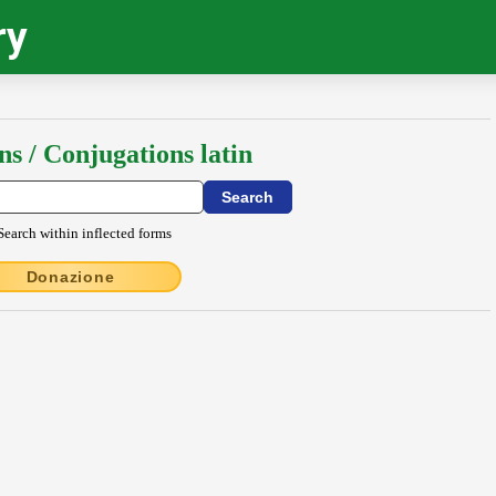
ry
ns / Conjugations latin
Search within inflected forms
Donazione