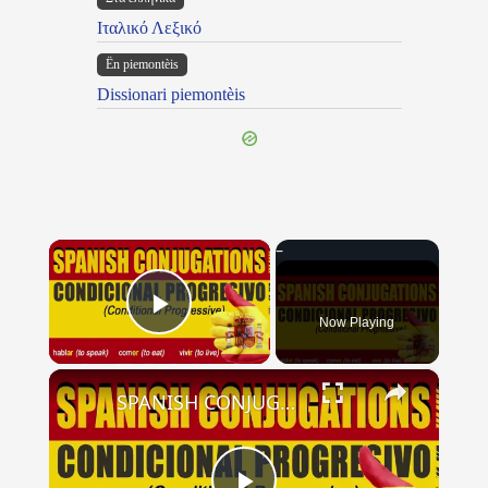
Ιταλικό Λεξικό
Ën piemontèis
Dissionari piemontèis
×
Now Playing
Play Video
×
SPANISH CONJUGATIONS: Conditional Progressive (Condicional Progresivo)