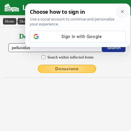
Latin Dictionary
Home
›
Declensions / Conjugations
›
pellūcĭdus
Declensions / Conjugations latin
Search within inflected forms
Donazione