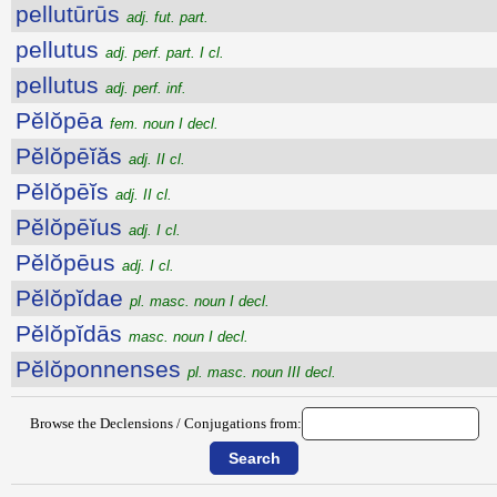
pellutūrūs
adj. fut. part.
pellutus
adj. perf. part. I cl.
pellutus
adj. perf. inf.
Pĕlŏpēa
fem. noun I decl.
Pĕlŏpēĭăs
adj. II cl.
Pĕlŏpēĭs
adj. II cl.
Pĕlŏpēĭus
adj. I cl.
Pĕlŏpēus
adj. I cl.
Pĕlŏpĭdae
pl. masc. noun I decl.
Pĕlŏpĭdās
masc. noun I decl.
Pĕlŏponnenses
pl. masc. noun III decl.
Browse the Declensions / Conjugations from: