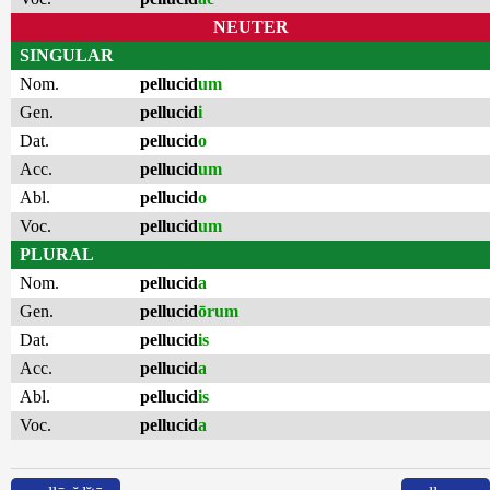
NEUTER
SINGULAR
Nom.
pellucid
um
Gen.
pellucid
i
Dat.
pellucid
o
Acc.
pellucid
um
Abl.
pellucid
o
Voc.
pellucid
um
PLURAL
Nom.
pellucid
a
Gen.
pellucid
ōrum
Dat.
pellucid
is
Acc.
pellucid
a
Abl.
pellucid
is
Voc.
pellucid
a