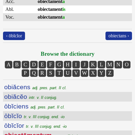
Acc.
obiectament
a
Abl.
obiectament
is
Voc.
obiectament
a
‹ ōbĭcĭor
obiectans ›
Browse the dictionary
A
B
C
D
E
F
G
H
I
J
K
L
M
N
O
P
Q
R
S
T
U
V
W
X
Y
Z
obiăcens
adj. pres. part. II cl.
obiăcĕo
intr. v. II conjug.
ōbĭciens
adj. pres. part. II cl.
ōbĭcĭo
tr. v. III conjug. end. -io
ōbĭcĭor
tr. v. III conjug. end. -io