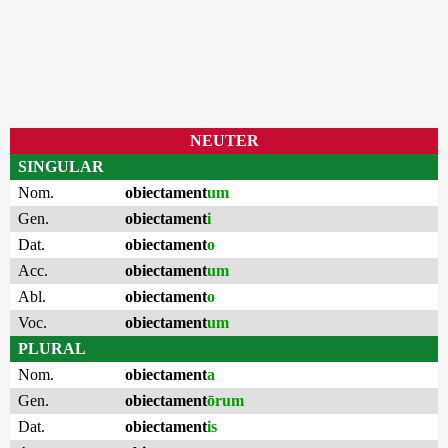
NEUTER
SINGULAR
Nom.
obiectament
um
Gen.
obiectament
i
Dat.
obiectament
o
Acc.
obiectament
um
Abl.
obiectament
o
Voc.
obiectament
um
PLURAL
Nom.
obiectament
a
Gen.
obiectament
ōrum
Dat.
obiectament
is