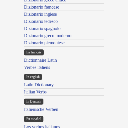
Dizionario francese
Dizionario inglese
Dizionario tedesco
Dizionario spagnolo
Dizionario greco moderno
Dizionario piemontese
En français
Dictionnaire Latin
Verbes italiens
In english
Latin Dictionary
Italian Verbs
In Deutsch
Italienische Verben
En español
Los verbos italianos