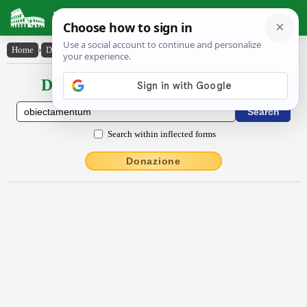
Latin Dictionary
Home
›
Declensions / Conjugations
›
obiectāmentum
Declensions / Conjugations latin
Search within inflected forms
Donazione