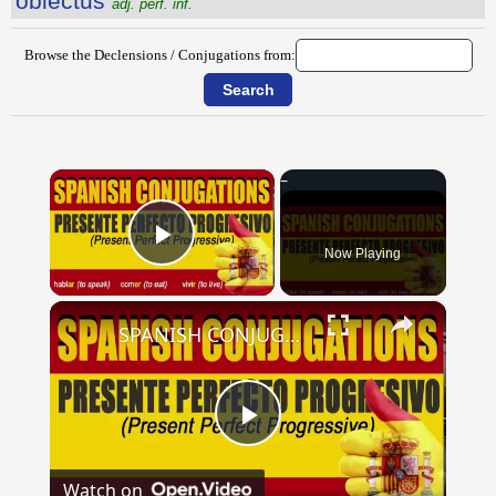
obiectus
adj. perf. inf.
Browse the Declensions / Conjugations from:
×
Now Playing
Play Video
×
SPANISH CONJUGATIONS: Present Perfect Progressive (Presente Perfecto Progresivo)
Play
Watch on