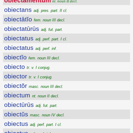
obiectāmentum
nt. noun II decl.
obiectans
adj. pres. part. II cl.
obiectātĭo
fem. noun III decl.
obiectatūrūs
adj. fut. part.
obiectatus
adj. perf. part. I cl.
obiectatus
adj. perf. inf.
obiectĭo
fem. noun III decl.
obiecto
tr. v. I conjug.
obiector
tr. v. I conjug.
obiectŏr
masc. noun III decl.
obiectum
nt. noun II decl.
obiectūrūs
adj. fut. part.
obiectŭs
masc. noun IV decl.
obiectus
adj. perf. part. I cl.