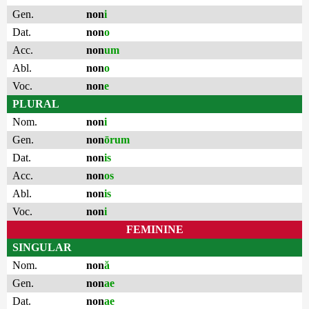
Gen.
non
i
Dat.
non
o
Acc.
non
um
Abl.
non
o
Voc.
non
e
PLURAL
Nom.
non
i
Gen.
non
ōrum
Dat.
non
is
Acc.
non
os
Abl.
non
is
Voc.
non
i
FEMININE
SINGULAR
Nom.
non
ă
Gen.
non
ae
Dat.
non
ae