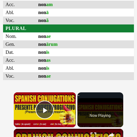
Acc.
non
am
Abl.
non
ā
Voc.
non
ă
PLURAL
Nom.
non
ae
Gen.
non
ārum
Dat.
non
is
Acc.
non
as
Abl.
non
is
Voc.
non
ae
×
Now Playing
Play Video
×