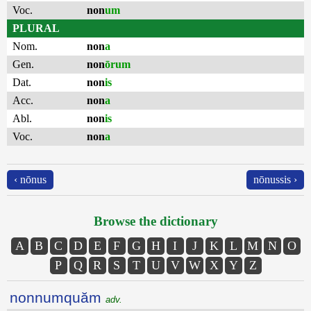
Voc.
non
um
PLURAL
Nom.
non
a
Gen.
non
ōrum
Dat.
non
is
Acc.
non
a
Abl.
non
is
Voc.
non
a
‹ nōnus
nōnussis ›
Browse the dictionary
A
B
C
D
E
F
G
H
I
J
K
L
M
N
O
P
Q
R
S
T
U
V
W
X
Y
Z
nonnumquăm
adv.