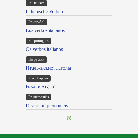
In Deutsch
Italienische Verben
En español
Los verbos italianos
Em portugues
Os verbos italianos
По русски
Итальянские глаголы
Στα ελληνικά
Ιταλικό Λεξικό
Ën piemontèis
Dissionari piemontèis