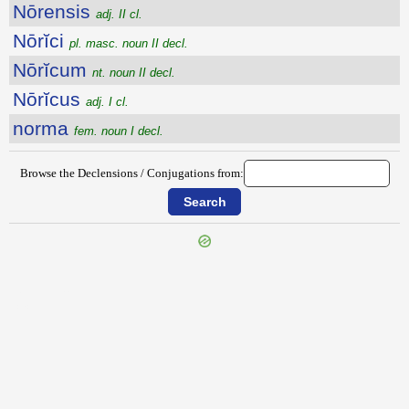
Nōrensis
adj. II cl.
Nōrĭci
pl. masc. noun II decl.
Nōrĭcum
nt. noun II decl.
Nōrĭcus
adj. I cl.
norma
fem. noun I decl.
Browse the Declensions / Conjugations from:
{{ID:NONUS200}}
---CACHE---