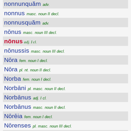
nonnunquăm
adv.
nonnus
masc. noun II decl.
nonnusquăm
adv.
nōnus
masc. noun III decl.
nōnus
adj. I cl.
nōnussis
masc. noun III decl.
Nōra
fem. noun I decl.
Nōra
pl. nt. noun II decl.
Norba
fem. noun I decl.
Norbāni
pl. masc. noun II decl.
Norbānus
adj. I cl.
Norbānus
masc. noun II decl.
Nōrēia
fem. noun I decl.
Nōrenses
pl. masc. noun III decl.