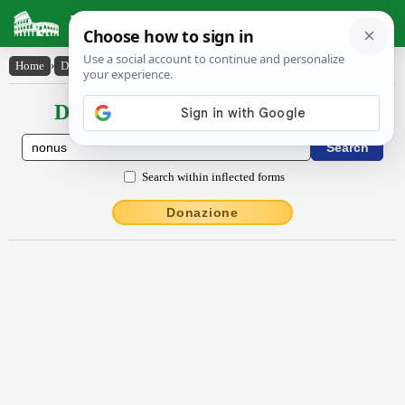
Latin Dictionary
Home
›
Declensions / Conjugations
›
nōnus
Declensions / Conjugations latin
Search within inflected forms
Donazione