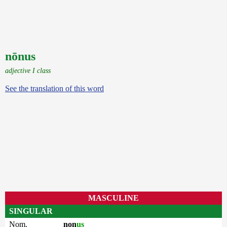
nōnus
adjective I class
See the translation of this word
MASCULINE
SINGULAR
Nom.
non
us