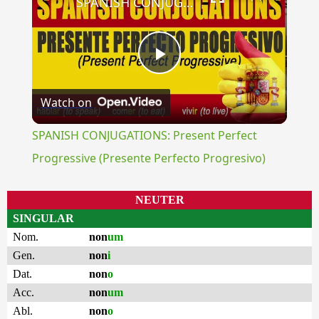
SPANISH CONJUGATIONS: Present Perfect Progressive (Presente Perfecto Progresivo)
Play
Watch on
Video
SPANISH CONJUGATIONS: Present Perfect
Progressive (Presente Perfecto Progresivo)
NEUTER
SINGULAR
Nom.
non
um
Gen.
non
i
Dat.
non
o
Acc.
non
um
Abl.
non
o