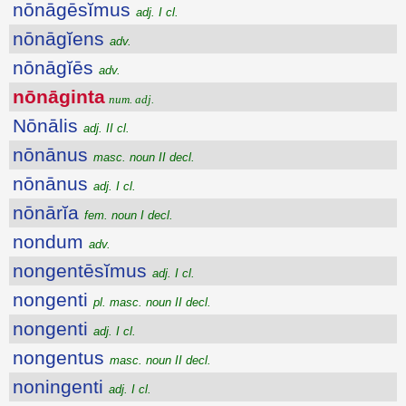
nōnāgēsĭmus
adj. I cl.
nōnāgĭens
adv.
nōnāgĭēs
adv.
nōnāginta
num. adj.
Nōnālis
adj. II cl.
nōnānus
masc. noun II decl.
nōnānus
adj. I cl.
nōnārĭa
fem. noun I decl.
nondum
adv.
nongentēsĭmus
adj. I cl.
nongenti
pl. masc. noun II decl.
nongenti
adj. I cl.
nongentus
masc. noun II decl.
noningenti
adj. I cl.