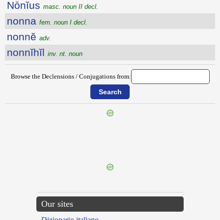
Nōnĭus
masc. noun II decl.
nonna
fem. noun I decl.
nonnĕ
adv.
nonnĭhĭl
inv. nt. noun
Browse the Declensions / Conjugations from:
{{ID:NONAGINTA100}}
---CACHE---
Our sites
Dizionario italiano