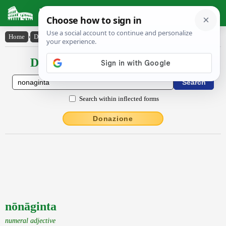
Latin Dictionary
Home
›
Declensions / Conjugations
›
nōnāginta
Declensions / Conjugations latin
Search within inflected forms
Donazione
nōnāginta
numeral adjective