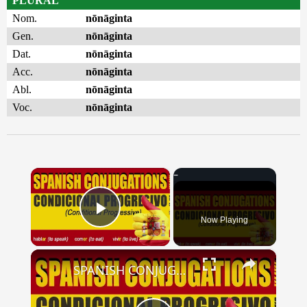
PLURAL
Nom.
nōnāginta
Gen.
nōnāginta
Dat.
nōnāginta
Acc.
nōnāginta
Abl.
nōnāginta
Voc.
nōnāginta
×
Now Playing
Play Video
×
SPANISH CONJUGATIONS: Conditional Progressive (Condicional Progresivo)