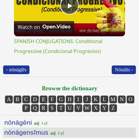
Play
Watch on
Video
SPANISH CONJUGATIONS: Conditional
Progressive (Condicional Progresivo)
‹ nōnāgĭēs
Nōnālis ›
Browse the dictionary
A
B
C
D
E
F
G
H
I
J
K
L
M
N
O
P
Q
R
S
T
U
V
W
X
Y
Z
nōnāgēni
adj. I cl.
nōnāgensĭmus
adj. I cl.