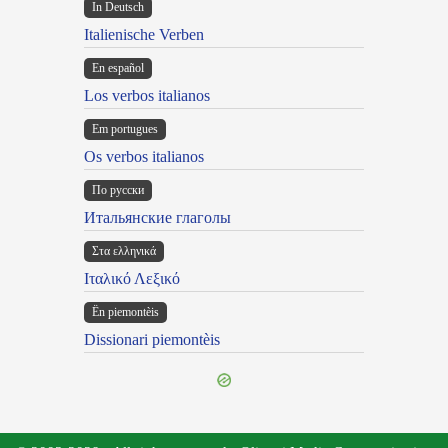
In Deutsch
Italienische Verben
En español
Los verbos italianos
Em portugues
Os verbos italianos
По русски
Итальянские глаголы
Στα ελληνικά
Ιταλικό Λεξικό
Ën piemontèis
Dissionari piemontèis