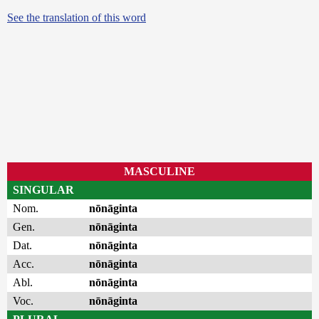
See the translation of this word
MASCULINE
SINGULAR
Nom.
nōnāginta
Gen.
nōnāginta
Dat.
nōnāginta
Acc.
nōnāginta
Abl.
nōnāginta
Voc.
nōnāginta