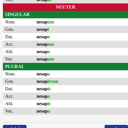
NEUTER
SINGULAR
Nom.
nesap
um
Gen.
nesap
i
Dat.
nesap
o
Acc.
nesap
um
Abl.
nesap
o
Voc.
nesap
um
PLURAL
Nom.
nesap
a
Gen.
nesap
ōrum
Dat.
nesap
is
Acc.
nesap
a
Abl.
nesap
is
Voc.
nesap
a