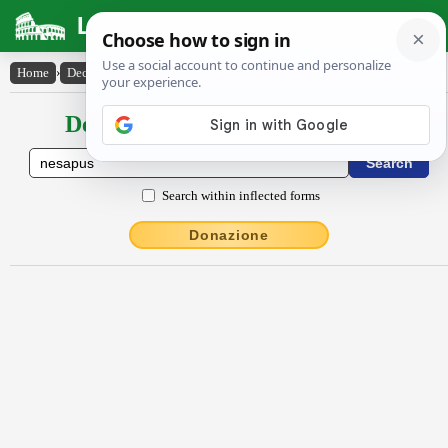
Latin Dictionary
Home
›
Declensions / Conjugations
›
nĕsăpus
Declensions / Conjugations latin
Search within inflected forms
Donazione