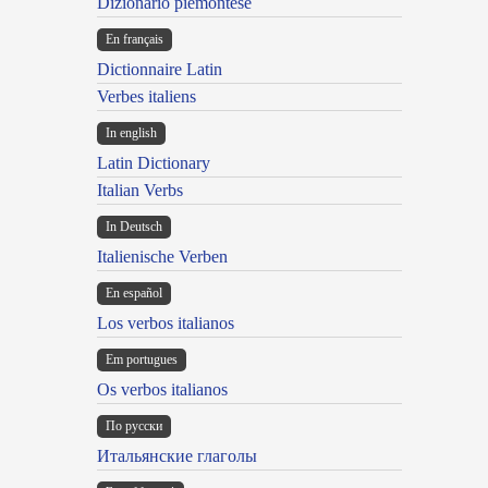
Dizionario piemontese
En français
Dictionnaire Latin
Verbes italiens
In english
Latin Dictionary
Italian Verbs
In Deutsch
Italienische Verben
En español
Los verbos italianos
Em portugues
Os verbos italianos
По русски
Итальянские глаголы