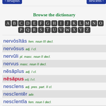
‹ nĕsăpĭus
nescĭens ›
Browse the dictionary
A
B
C
D
E
F
G
H
I
J
K
L
M
N
O
P
Q
R
S
T
U
V
W
X
Y
Z
nervōsĭtās
fem. noun III decl.
nervōsus
adj. I cl.
nervŭli
pl. masc. noun II decl.
nervus
masc. noun II decl.
nĕsăpĭus
adj. I cl.
nĕsăpus
adj. I cl.
nescĭens
adj. pres. part. II cl.
nescĭentĕr
adv.
nescĭentĭa
fem. noun I decl.