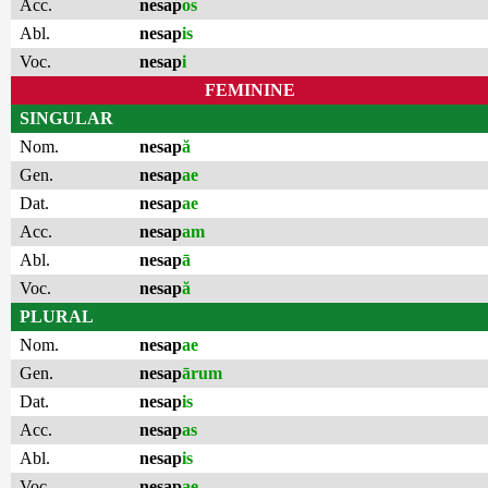
Acc.
nesap
os
Abl.
nesap
is
Voc.
nesap
i
FEMININE
SINGULAR
Nom.
nesap
ă
Gen.
nesap
ae
Dat.
nesap
ae
Acc.
nesap
am
Abl.
nesap
ā
Voc.
nesap
ă
PLURAL
Nom.
nesap
ae
Gen.
nesap
ārum
Dat.
nesap
is
Acc.
nesap
as
Abl.
nesap
is
Voc.
nesap
ae