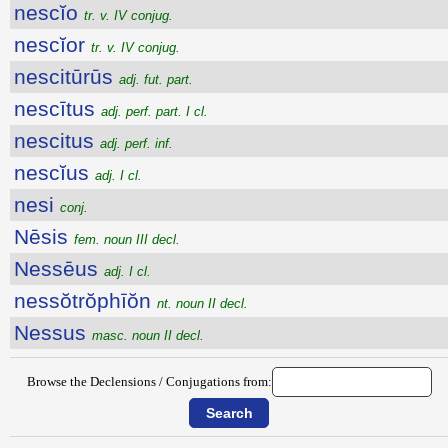
nescĭo
tr. v. IV conjug.
nescĭor
tr. v. IV conjug.
nescitūrūs
adj. fut. part.
nescītus
adj. perf. part. I cl.
nescitus
adj. perf. inf.
nescĭus
adj. I cl.
nesi
conj.
Nēsis
fem. noun III decl.
Nessēus
adj. I cl.
nessŏtrŏphīŏn
nt. noun II decl.
Nessus
masc. noun II decl.
Browse the Declensions / Conjugations from: