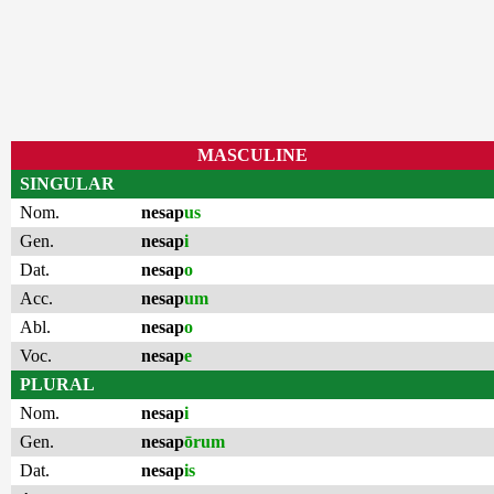
MASCULINE
SINGULAR
Nom.
nesap
us
Gen.
nesap
i
Dat.
nesap
o
Acc.
nesap
um
Abl.
nesap
o
Voc.
nesap
e
PLURAL
Nom.
nesap
i
Gen.
nesap
ōrum
Dat.
nesap
is