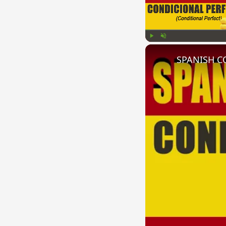
Play
Unmute
SPANISH CO