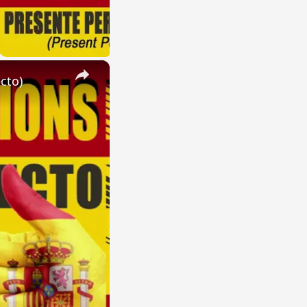
×
cto)