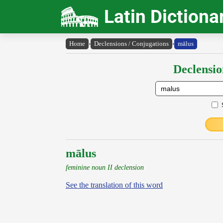
Latin Dictiona
Home
›
Declensions / Conjugations
›
mālus
Declensio
mālus
feminine noun II declension
See the translation of this word