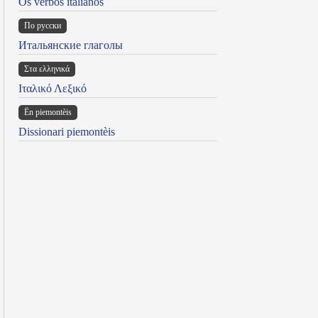
Os verbos italianos
По русски
Итальянские глаголы
Στα ελληνικά
Ιταλικό Λεξικό
Ën piemontèis
Dissionari piemontèis