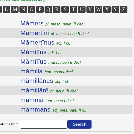
L
M
N
O
P
Q
R
S
T
U
V
W
X
Y
Z
Māmers
pl. masc. noun III decl.
Māmertīni
pl. masc. noun II decl.
Māmertīnus
adj. I cl.
Mămĭlĭus
adj. I cl.
Mămĭlĭus
masc. noun II decl.
mămilla
fem. noun I decl.
mămillānus
adj. I cl.
mămillārĕ
nt. noun III decl.
mamma
fem. noun I decl.
mammans
adj. pres. part. II cl.
ations from: