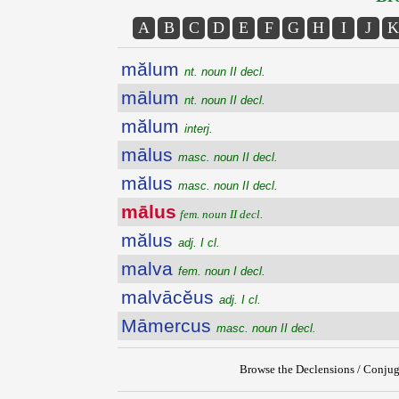
A
B
C
D
E
F
G
H
I
J
K
mălum
nt. noun II decl.
mālum
nt. noun II decl.
mălum
interj.
mālus
masc. noun II decl.
mălus
masc. noun II decl.
mālus
fem. noun II decl.
mălus
adj. I cl.
malva
fem. noun I decl.
malvācĕus
adj. I cl.
Māmercus
masc. noun II decl.
Browse the Declensions / Conjug