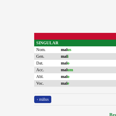
SINGULAR
Nom.
mal
us
Gen.
mal
i
Dat.
mal
o
Acc.
mal
um
Abl.
mal
o
Voc.
mal
e
‹ mălus
Bro