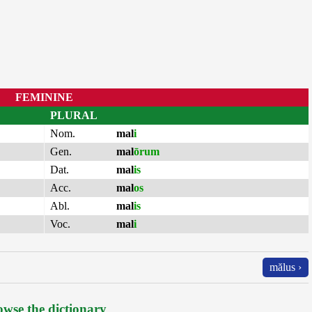
FEMININE
PLURAL
Nom.
mal
i
Gen.
mal
ōrum
Dat.
mal
is
Acc.
mal
os
Abl.
mal
is
Voc.
mal
i
mălus ›
wse the dictionary