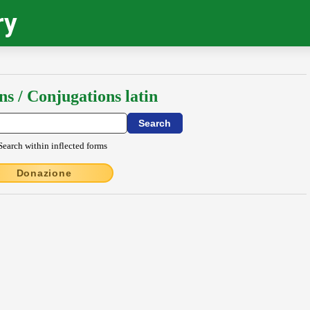
ry
ns / Conjugations latin
Search within inflected forms
Donazione