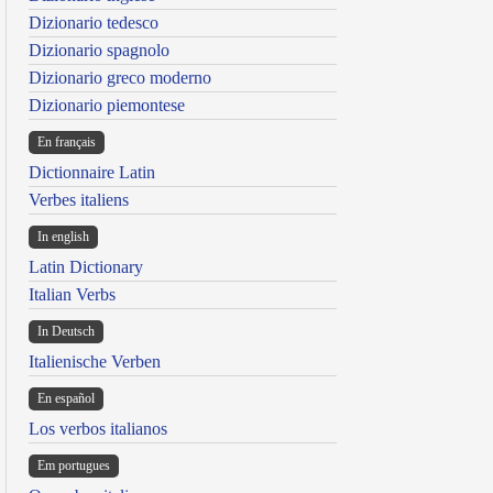
Dizionario tedesco
Dizionario spagnolo
Dizionario greco moderno
Dizionario piemontese
En français
Dictionnaire Latin
Verbes italiens
In english
Latin Dictionary
Italian Verbs
In Deutsch
Italienische Verben
En español
Los verbos italianos
Em portugues