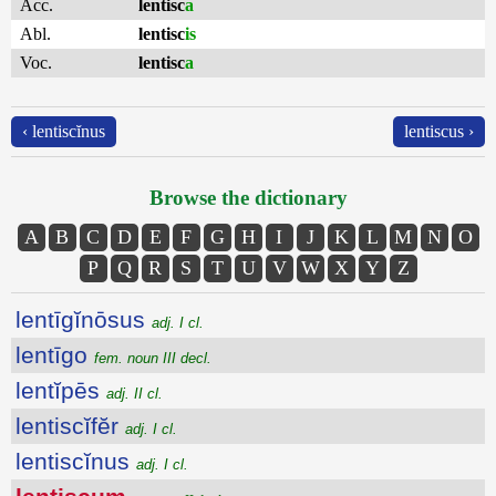
Acc.
lentisc
a
Abl.
lentisc
is
Voc.
lentisc
a
‹ lentiscĭnus
lentiscus ›
Browse the dictionary
A
B
C
D
E
F
G
H
I
J
K
L
M
N
O
P
Q
R
S
T
U
V
W
X
Y
Z
lentīgĭnōsus
adj. I cl.
lentīgo
fem. noun III decl.
lentĭpēs
adj. II cl.
lentiscĭfĕr
adj. I cl.
lentiscĭnus
adj. I cl.