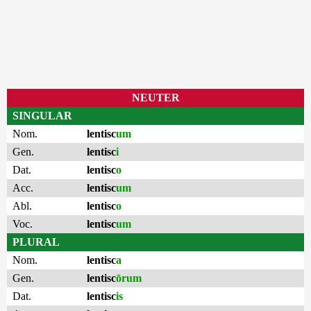
NEUTER
SINGULAR
Nom.
lentisc
um
Gen.
lentisc
i
Dat.
lentisc
o
Acc.
lentisc
um
Abl.
lentisc
o
Voc.
lentisc
um
PLURAL
Nom.
lentisc
a
Gen.
lentisc
ōrum
Dat.
lentisc
is