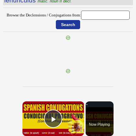
lēnuncŭlus
masc. noun II decl.
Browse the Declensions / Conjugations from:
{{ID:LENTISCUM100}}
---CACHE---
×
Now Playing
Play Video