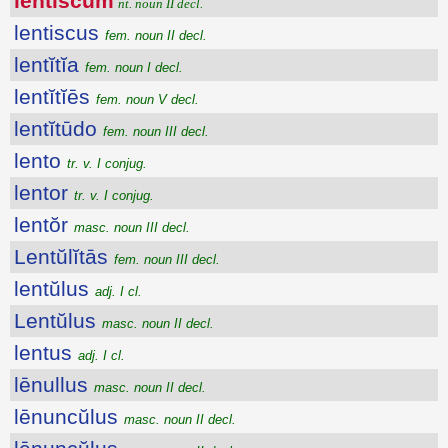
lentiscum
nt. noun II decl.
lentiscus
fem. noun II decl.
lentĭtĭa
fem. noun I decl.
lentĭtĭēs
fem. noun V decl.
lentĭtūdo
fem. noun III decl.
lento
tr. v. I conjug.
lentor
tr. v. I conjug.
lentŏr
masc. noun III decl.
Lentŭlĭtās
fem. noun III decl.
lentŭlus
adj. I cl.
Lentŭlus
masc. noun II decl.
lentus
adj. I cl.
lēnullus
masc. noun II decl.
lēnuncŭlus
masc. noun II decl.