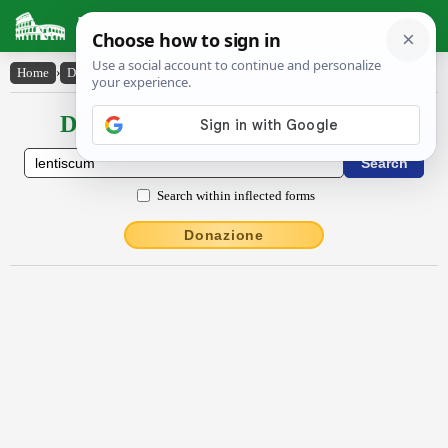
Latin Dictionary
Home
›
Declensions / Conjugations
›
lentiscum
Declensions / Conjugations latin
Search within inflected forms
Donazione