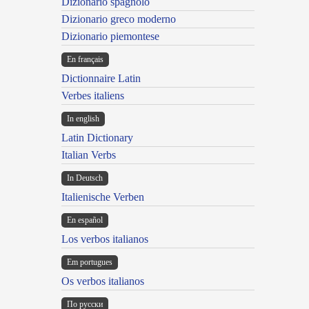
Dizionario spagnolo
Dizionario greco moderno
Dizionario piemontese
En français
Dictionnaire Latin
Verbes italiens
In english
Latin Dictionary
Italian Verbs
In Deutsch
Italienische Verben
En español
Los verbos italianos
Em portugues
Os verbos italianos
По русски