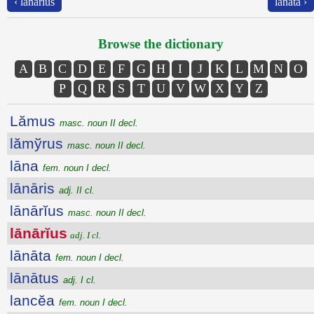
‹ lānārĭus
lānāta ›
Browse the dictionary
A
B
C
D
E
F
G
H
I
J
K
L
M
N
O
P
Q
R
S
T
U
V
W
X
Y
Z
Lămus
masc. noun II decl.
lămўrus
masc. noun II decl.
lāna
fem. noun I decl.
lānāris
adj. II cl.
lānārĭus
masc. noun II decl.
lānārĭus
adj. I cl.
lānāta
fem. noun I decl.
lānātus
adj. I cl.
lancĕa
fem. noun I decl.