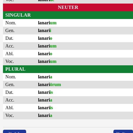
NEUTER
SINGULAR
Nom.
lanari
um
Gen.
lanari
i
Dat.
lanari
o
Acc.
lanari
um
Abl.
lanari
o
Voc.
lanari
um
PLURAL
Nom.
lanari
a
Gen.
lanari
ōrum
Dat.
lanari
is
Acc.
lanari
a
Abl.
lanari
is
Voc.
lanari
a