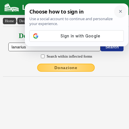
Latin Dictionary
Home
›
Declensions / Conjugations
›
lānārĭus
Declensions / Conjugations latin
Search within inflected forms
Donazione