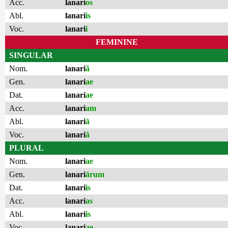
Acc.
lanari
os
Abl.
lanari
is
Voc.
lanari
i
FEMININE
SINGULAR
Nom.
lanari
ă
Gen.
lanari
ae
Dat.
lanari
ae
Acc.
lanari
am
Abl.
lanari
ā
Voc.
lanari
ă
PLURAL
Nom.
lanari
ae
Gen.
lanari
ārum
Dat.
lanari
is
Acc.
lanari
as
Abl.
lanari
is
Voc.
lanari
ae