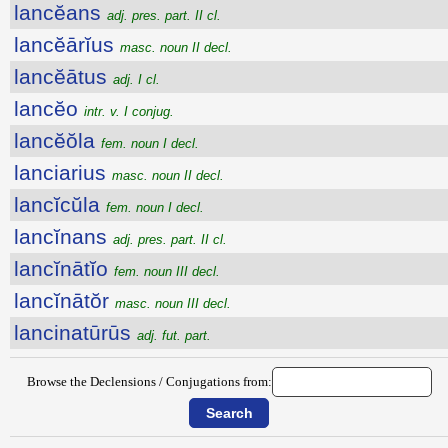
lancĕans
adj. pres. part. II cl.
lancĕārĭus
masc. noun II decl.
lancĕātus
adj. I cl.
lancĕo
intr. v. I conjug.
lancĕŏla
fem. noun I decl.
lanciarius
masc. noun II decl.
lancĭcŭla
fem. noun I decl.
lancĭnans
adj. pres. part. II cl.
lancĭnātĭo
fem. noun III decl.
lancĭnātŏr
masc. noun III decl.
lancinatūrūs
adj. fut. part.
Browse the Declensions / Conjugations from: