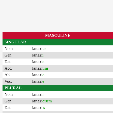
MASCULINE
SINGULAR
Nom.
lanari
us
Gen.
lanari
i
Dat.
lanari
o
Acc.
lanari
um
Abl.
lanari
o
Voc.
lanari
e
PLURAL
Nom.
lanari
i
Gen.
lanari
ōrum
Dat.
lanari
is