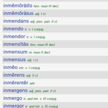
inmĕmŏrātĭo
fem. noun III decl.
inmĕmŏrātus
adj. I cl.
inmendans
adj. pres. part. II cl.
inmendo
tr. v. I conjug.
inmendor
tr. v. I conjug.
inmensĭtās
fem. noun III decl.
inmensum
nt. noun II decl.
inmensus
adj. I cl.
inmĕo
intr. v. I conjug.
inmĕrens
adj. II cl.
inmĕrentĕr
adv.
inmergens
adj. pres. part. II cl.
inmergo
tr. and intr. v. III conjug.
inmergor
tr. and intr. v. III conjug.