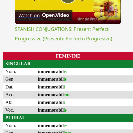
Play
Watch on
Video
SPANISH CONJUGATIONS: Present Perfect
Progressive (Presente Perfecto Progresivo)
FEMININE
SINGULAR
Nom.
inmemorabil
is
Gen.
inmemorabil
is
Dat.
inmemorabil
i
Acc.
inmemorabil
em
Abl.
inmemorabil
i
Voc.
inmemorabil
is
PLURAL
Nom.
inmemorabil
es