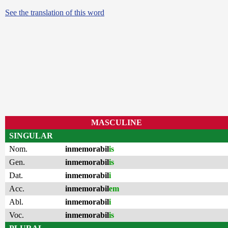
See the translation of this word
MASCULINE
SINGULAR
Nom.
inmemorabil
is
Gen.
inmemorabil
is
Dat.
inmemorabil
i
Acc.
inmemorabil
em
Abl.
inmemorabil
i
Voc.
inmemorabil
is