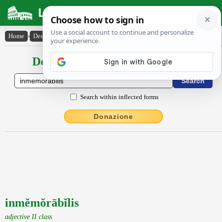
Latin Dictionary
Home
›
Declensions / Conjugations
›
inmĕmŏrābĭlis
Declensions / Conjugations latin
Search within inflected forms
Donazione
inmĕmŏrābĭlis
adjective II class