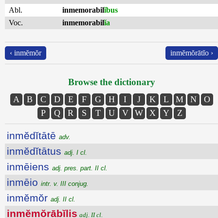
Abl.
inmemorabil
ĭbus
Voc.
inmemorabil
ĭa
‹ inmĕmŏr
inmĕmŏrātĭo ›
Browse the dictionary
A
B
C
D
E
F
G
H
I
J
K
L
M
N
O
P
Q
R
S
T
U
V
W
X
Y
Z
inmĕdĭtātē
adv.
inmĕdĭtātus
adj. I cl.
inmēiens
adj. pres. part. II cl.
inmēio
intr. v. III conjug.
inmĕmŏr
adj. II cl.
inmĕmŏrābĭlis
adj. II cl.