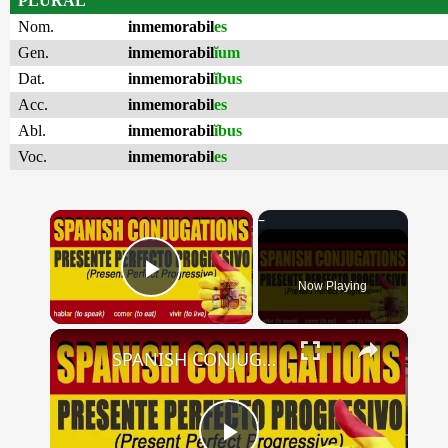
PLURAL
Nom.
inmemorabil
es
Gen.
inmemorabil
ĭum
Dat.
inmemorabil
ĭbus
Acc.
inmemorabil
es
Abl.
inmemorabil
ĭbus
Voc.
inmemorabil
es
×
Now Playing
Play Video
×
SPANISH CONJUGATIONS: Present Perfect Progressive (Presente Perfecto Progresivo)