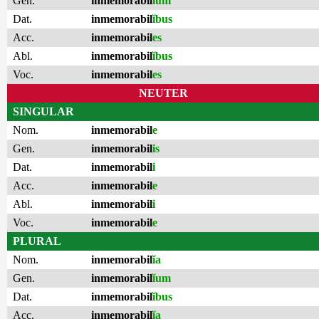
Gen.
inmemorabil
ĭum
Dat.
inmemorabil
ĭbus
Acc.
inmemorabil
es
Abl.
inmemorabil
ĭbus
Voc.
inmemorabil
es
NEUTER
SINGULAR
Nom.
inmemorabil
e
Gen.
inmemorabil
is
Dat.
inmemorabil
i
Acc.
inmemorabil
e
Abl.
inmemorabil
i
Voc.
inmemorabil
e
PLURAL
Nom.
inmemorabil
ĭa
Gen.
inmemorabil
ĭum
Dat.
inmemorabil
ĭbus
Acc.
inmemorabil
ĭa