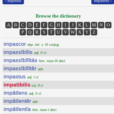
‹ impastus
impătĭens ›
Browse the dictionary
A
B
C
D
E
F
G
H
I
J
K
L
M
N
O
P
Q
R
S
T
U
V
W
X
Y
Z
impascor
dep. intr. v. III conjug.
impassĭbĭlis
adj. II cl.
impassĭbĭlĭtās
fem. noun III decl.
impassĭbĭlĭtĕr
adv.
impastus
adj. I cl.
impatibilis
adj. II cl.
impătĭens
adj. II cl.
impătĭentĕr
adv.
impătĭentĭa
fem. noun I decl.