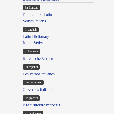
En français
Dictionnaire Latin
Verbes italiens
In english
Latin Dictionary
Italian Verbs
In Deutsch
Italienische Verben
En español
Los verbos italianos
Em portugues
Os verbos italianos
По русски
Итальянские глаголы
Στα ελληνικά