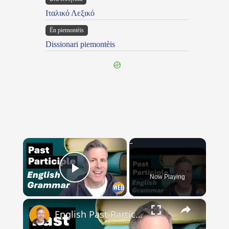
Ιταλικό Λεξικό
Ën piemontèis
Dissionari piemontèis
×
Now Playing
Play Video
×
English Past Participles | How to use correctly