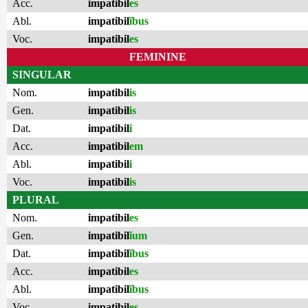
Acc.
impatibil
es
Abl.
impatibil
ĭbus
Voc.
impatibil
es
FEMININE
SINGULAR
Nom.
impatibil
is
Gen.
impatibil
is
Dat.
impatibil
i
Acc.
impatibil
em
Abl.
impatibil
i
Voc.
impatibil
is
PLURAL
Nom.
impatibil
es
Gen.
impatibil
ĭum
Dat.
impatibil
ĭbus
Acc.
impatibil
es
Abl.
impatibil
ĭbus
Voc.
impatibil
es