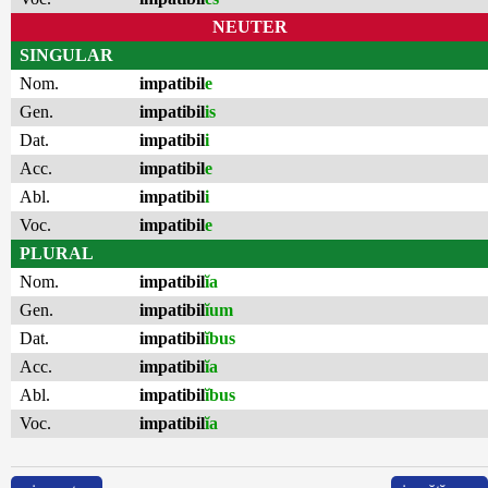
NEUTER
SINGULAR
Nom.
impatibil
e
Gen.
impatibil
is
Dat.
impatibil
i
Acc.
impatibil
e
Abl.
impatibil
i
Voc.
impatibil
e
PLURAL
Nom.
impatibil
ĭa
Gen.
impatibil
ĭum
Dat.
impatibil
ĭbus
Acc.
impatibil
ĭa
Abl.
impatibil
ĭbus
Voc.
impatibil
ĭa