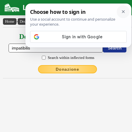
Latin Dictionary
Home
›
Declensions / Conjugations
›
impatibilis
Declensions / Conjugations latin
Search within inflected forms
Donazione