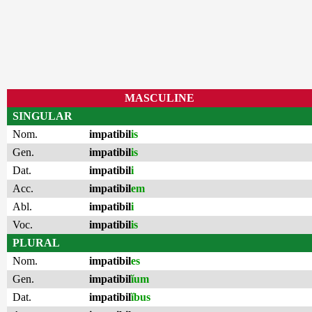
MASCULINE
SINGULAR
Nom.
impatibil
is
Gen.
impatibil
is
Dat.
impatibil
i
Acc.
impatibil
em
Abl.
impatibil
i
Voc.
impatibil
is
PLURAL
Nom.
impatibil
es
Gen.
impatibil
ĭum
Dat.
impatibil
ĭbus