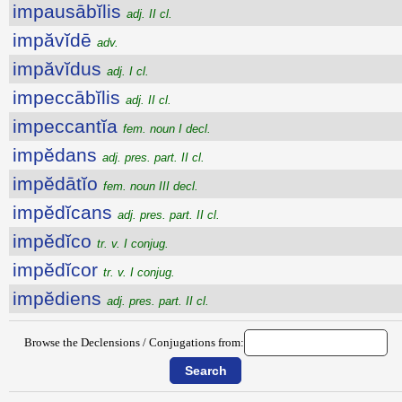
impausābĭlis
adj. II cl.
impăvĭdē
adv.
impăvĭdus
adj. I cl.
impeccābĭlis
adj. II cl.
impeccantĭa
fem. noun I decl.
impĕdans
adj. pres. part. II cl.
impĕdātĭo
fem. noun III decl.
impĕdĭcans
adj. pres. part. II cl.
impĕdĭco
tr. v. I conjug.
impĕdĭcor
tr. v. I conjug.
impĕdiens
adj. pres. part. II cl.
Browse the Declensions / Conjugations from: