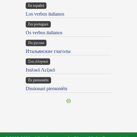
En español
Los verbos italianos
Em portugues
Os verbos italianos
По русски
Итальянские глаголы
Στα ελληνικά
Ιταλικό Λεξικό
Ën piemontèis
Dissionari piemontèis