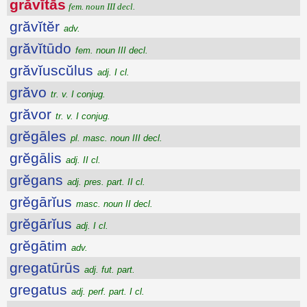
grăvĭtās
fem. noun III decl.
grăvĭtĕr
adv.
grăvĭtūdo
fem. noun III decl.
grăvĭuscŭlus
adj. I cl.
grăvo
tr. v. I conjug.
grăvor
tr. v. I conjug.
grĕgāles
pl. masc. noun III decl.
grĕgālis
adj. II cl.
grĕgans
adj. pres. part. II cl.
grĕgārĭus
masc. noun II decl.
grĕgārĭus
adj. I cl.
grĕgātim
adv.
gregatūrūs
adj. fut. part.
gregatus
adj. perf. part. I cl.