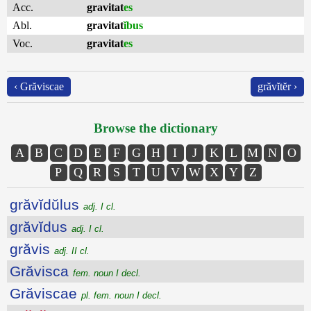
Acc.
gravitat
es
Abl.
gravitat
ĭbus
Voc.
gravitat
es
‹ Grăviscae
grăvĭtĕr ›
Browse the dictionary
A
B
C
D
E
F
G
H
I
J
K
L
M
N
O
P
Q
R
S
T
U
V
W
X
Y
Z
grăvĭdŭlus
adj. I cl.
grăvĭdus
adj. I cl.
grăvis
adj. II cl.
Grăvisca
fem. noun I decl.
Grăviscae
pl. fem. noun I decl.