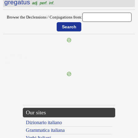
gregatus
adj. perf. inf.
Browse the Declensions / Conjugations from:
{{ID:GRAVITAS100}}
---CACHE---
Our sites
Dizionario italiano
Grammatica italiana
Verbi Italiani