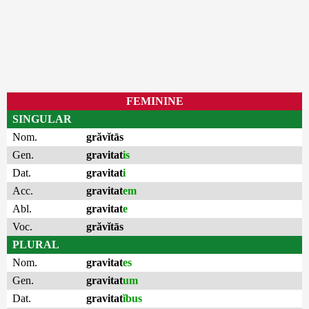
FEMININE
SINGULAR
Nom.
grăvĭtās
Gen.
gravitat
is
Dat.
gravitat
i
Acc.
gravitat
em
Abl.
gravitat
e
Voc.
grăvĭtās
PLURAL
Nom.
gravitat
es
Gen.
gravitat
um
Dat.
gravitat
ĭbus