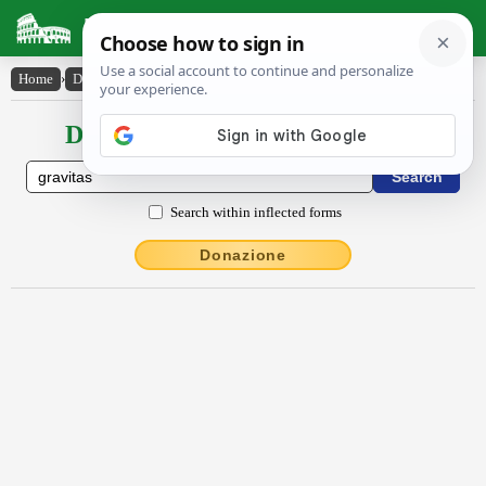
Latin Dictionary
Home
›
Declensions / Conjugations
›
grăvĭtās
Declensions / Conjugations latin
Search within inflected forms
Donazione