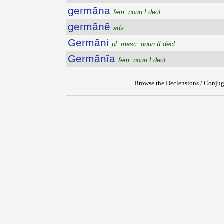
germāna
fem. noun I decl.
germānē
adv.
Germāni
pl. masc. noun II decl.
Germānĭa
fem. noun I decl.
Browse the Declensions / Conjug
{{ID:GERMALUS100}}
---CACHE---