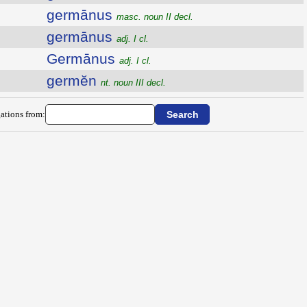
germānus
masc. noun II decl.
germānus
adj. I cl.
Germānus
adj. I cl.
germĕn
nt. noun III decl.
ations from: