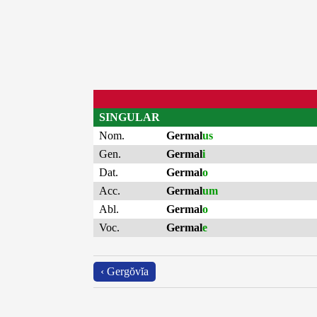
SINGULAR
Nom.
Germal
us
Gen.
Germal
i
Dat.
Germal
o
Acc.
Germal
um
Abl.
Germal
o
Voc.
Germal
e
‹ Gergŏvĭa