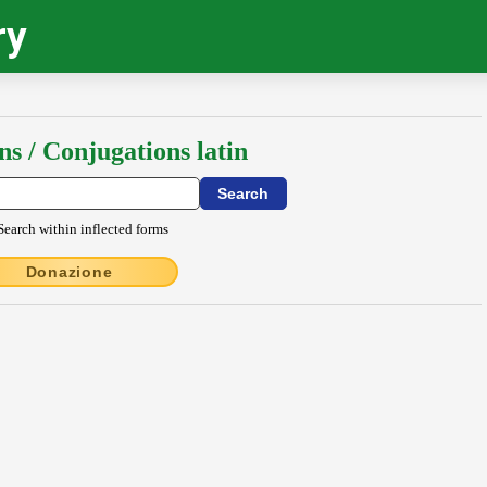
ry
ns / Conjugations latin
Search within inflected forms
Donazione