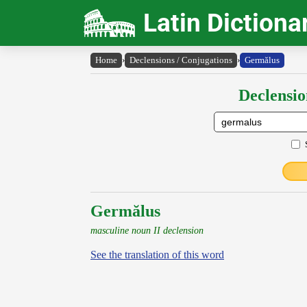
Latin Dictiona
Home
›
Declensions / Conjugations
›
Germălus
Declensio
Germălus
masculine noun II declension
See the translation of this word