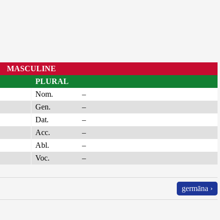
MASCULINE
PLURAL
Nom.
–
Gen.
–
Dat.
–
Acc.
–
Abl.
–
Voc.
–
germāna ›