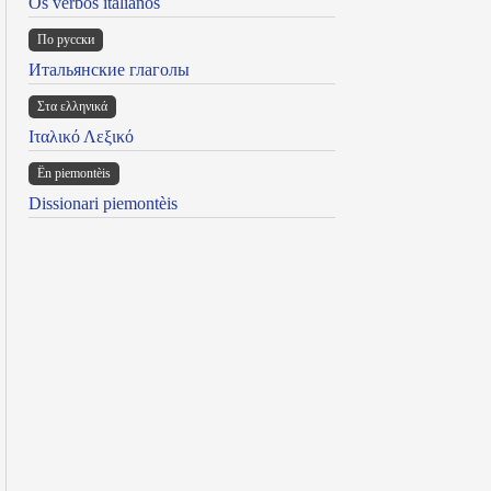
Os verbos italianos
По русски
Итальянские глаголы
Στα ελληνικά
Ιταλικό Λεξικό
Ën piemontèis
Dissionari piemontèis