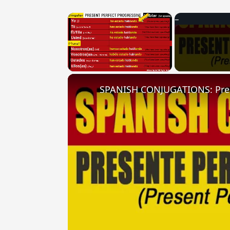
×
Unmute