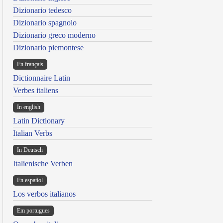
Dizionario tedesco
Dizionario spagnolo
Dizionario greco moderno
Dizionario piemontese
En français
Dictionnaire Latin
Verbes italiens
In english
Latin Dictionary
Italian Verbs
In Deutsch
Italienische Verben
En español
Los verbos italianos
Em portugues