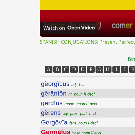
Watch on
SPANISH CONJUGATIONS: Present Perfect P
Bro
A
B
C
D
E
F
G
H
I
J
K
gĕorgĭcus
adj. I cl.
gĕrănĭŏn
nt. noun II decl.
gerdĭus
masc. noun II decl.
gĕrens
adj. pres. part. II cl.
Gergŏvĭa
fem. noun I decl.
Germălus
masc. noun II decl.