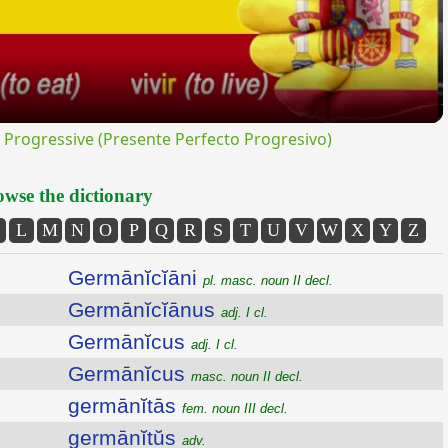
rogressive (Presente Perfecto Progresivo)
wse the dictionary
L
M
N
O
P
Q
R
S
T
U
V
W
X
Y
Z
Germānĭcĭāni
pl. masc. noun II decl.
Germānĭcĭānus
adj. I cl.
Germānĭcus
adj. I cl.
Germānĭcus
masc. noun II decl.
germānĭtās
fem. noun III decl.
germānĭtŭs
adv.