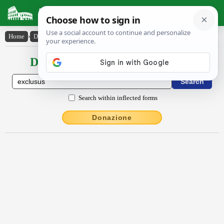
Latin Dictionary
Home
›
Declensions / Conjugations
›
exclūsus
Declensions / Conjugations latin
Search within inflected forms
Donazione