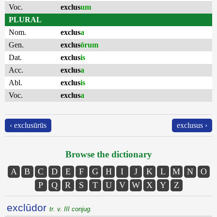
Voc.
exclus
um
PLURAL
Nom.
exclus
a
Gen.
exclus
ōrum
Dat.
exclus
is
Acc.
exclus
a
Abl.
exclus
is
Voc.
exclus
a
‹ exclusūrūs
exclusus ›
Browse the dictionary
A
B
C
D
E
F
G
H
I
J
K
L
M
N
O
P
Q
R
S
T
U
V
W
X
Y
Z
exclūdor
tr. v. III conjug.