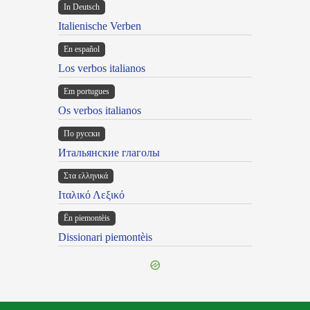
In Deutsch
Italienische Verben
En español
Los verbos italianos
Em portugues
Os verbos italianos
По русски
Итальянские глаголы
Στα ελληνικά
Ιταλικό Λεξικό
Ën piemontèis
Dissionari piemontèis