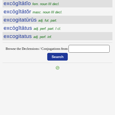
excōgĭtātĭo
fem. noun III decl.
excōgĭtātŏr
masc. noun III decl.
excogitatūrūs
adj. fut. part.
excōgĭtātus
adj. perf. part. I cl.
excogitatus
adj. perf. inf.
Browse the Declensions / Conjugations from:
{{ID:EXCLUSUS100}}
---CACHE---