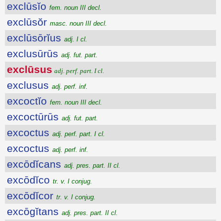
exclūsĭo
fem. noun III decl.
exclūsŏr
masc. noun III decl.
exclūsōrĭus
adj. I cl.
exclusūrūs
adj. fut. part.
exclūsus
adj. perf. part. I cl.
exclusus
adj. perf. inf.
excoctĭo
fem. noun III decl.
excoctūrūs
adj. fut. part.
excoctus
adj. perf. part. I cl.
excoctus
adj. perf. inf.
excōdĭcans
adj. pres. part. II cl.
excōdĭco
tr. v. I conjug.
excōdĭcor
tr. v. I conjug.
excōgĭtans
adj. pres. part. II cl.