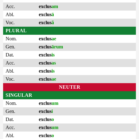
Acc.
exclus
am
Abl.
exclus
ā
Voc.
exclus
ă
PLURAL
Nom.
exclus
ae
Gen.
exclus
ārum
Dat.
exclus
is
Acc.
exclus
as
Abl.
exclus
is
Voc.
exclus
ae
NEUTER
SINGULAR
Nom.
exclus
um
Gen.
exclus
i
Dat.
exclus
o
Acc.
exclus
um
Abl.
exclus
o