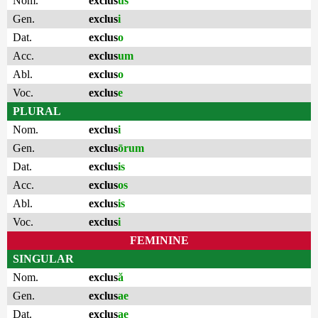
Nom.
exclus
us
Gen.
exclus
i
Dat.
exclus
o
Acc.
exclus
um
Abl.
exclus
o
Voc.
exclus
e
PLURAL
Nom.
exclus
i
Gen.
exclus
ōrum
Dat.
exclus
is
Acc.
exclus
os
Abl.
exclus
is
Voc.
exclus
i
FEMININE
SINGULAR
Nom.
exclus
ă
Gen.
exclus
ae
Dat.
exclus
ae