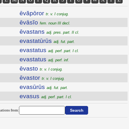
ēvăpōror
tr. v. I conjug.
ēvāsĭo
fem. noun III decl.
ēvastans
adj. pres. part. II cl.
evastatūrūs
adj. fut. part.
evastatus
adj. perf. part. I cl.
evastatus
adj. perf. inf.
ēvasto
tr. v. I conjug.
ēvastor
tr. v. I conjug.
evasūrūs
adj. fut. part.
evasus
adj. perf. part. I cl.
ations from: