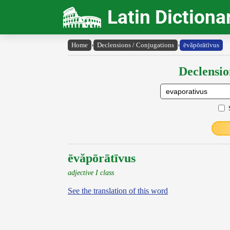
Latin Dictiona
Home
›
Declensions / Conjugations
›
ēvăpōrātīvus
Declensio
ēvăpōrātīvus
adjective I class
See the translation of this word