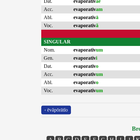
Dat.
evaporativ
ae
Acc.
evaporativ
am
Abl.
evaporativ
ā
Voc.
evaporativ
ă
SINGULAR
Nom.
evaporativ
um
Gen.
evaporativ
i
Dat.
evaporativ
o
Acc.
evaporativ
um
Abl.
evaporativ
o
Voc.
evaporativ
um
‹ ēvăpōrātĭo
Bro
A
B
C
D
E
F
G
H
I
J
K