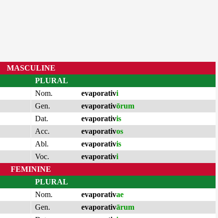
MASCULINE
PLURAL
Nom.
evaporativ
i
Gen.
evaporativ
ōrum
Dat.
evaporativ
is
Acc.
evaporativ
os
Abl.
evaporativ
is
Voc.
evaporativ
i
FEMININE
PLURAL
Nom.
evaporativ
ae
Gen.
evaporativ
ārum