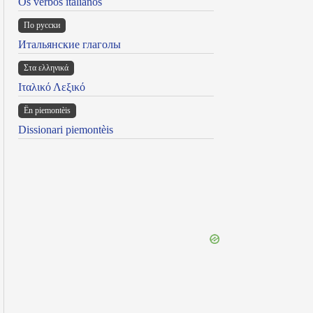
Os verbos italianos
По русски
Итальянские глаголы
Στα ελληνικά
Ιταλικό Λεξικό
Ën piemontèis
Dissionari piemontèis