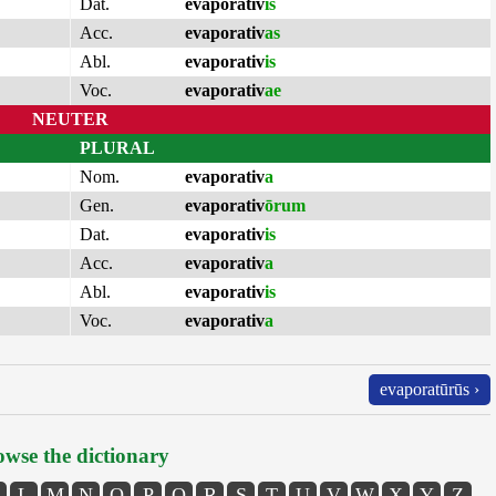
Dat.
evaporativ
is
Acc.
evaporativ
as
Abl.
evaporativ
is
Voc.
evaporativ
ae
NEUTER
PLURAL
Nom.
evaporativ
a
Gen.
evaporativ
ōrum
Dat.
evaporativ
is
Acc.
evaporativ
a
Abl.
evaporativ
is
Voc.
evaporativ
a
evaporatūrūs ›
wse the dictionary
L
M
N
O
P
Q
R
S
T
U
V
W
X
Y
Z