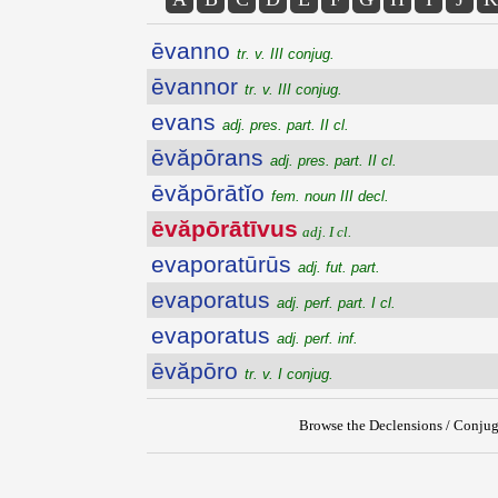
ēvanno
tr. v. III conjug.
ēvannor
tr. v. III conjug.
evans
adj. pres. part. II cl.
ēvăpōrans
adj. pres. part. II cl.
ēvăpōrātĭo
fem. noun III decl.
ēvăpōrātīvus
adj. I cl.
evaporatūrūs
adj. fut. part.
evaporatus
adj. perf. part. I cl.
evaporatus
adj. perf. inf.
ēvăpōro
tr. v. I conjug.
Browse the Declensions / Conjug