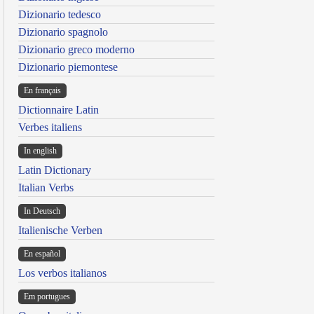
Dizionario tedesco
Dizionario spagnolo
Dizionario greco moderno
Dizionario piemontese
En français
Dictionnaire Latin
Verbes italiens
In english
Latin Dictionary
Italian Verbs
In Deutsch
Italienische Verben
En español
Los verbos italianos
Em portugues