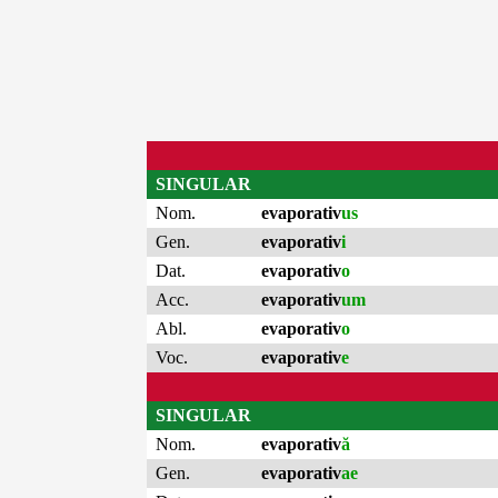
SINGULAR
Nom.
evaporativ
us
Gen.
evaporativ
i
Dat.
evaporativ
o
Acc.
evaporativ
um
Abl.
evaporativ
o
Voc.
evaporativ
e
SINGULAR
Nom.
evaporativ
ă
Gen.
evaporativ
ae