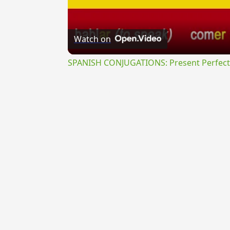
Watch on
SPANISH CONJUGATIONS: Present Perfect P
{{ID:EVAPORATIVUS100}}
---CACHE---