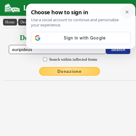
Latin Dictionary
Home
›
Declensions / Conjugations
›
Eurīpĭdēus
Declensions / Conjugations latin
Search within inflected forms
Donazione