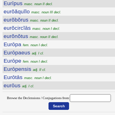
Eurīpus
masc. noun II decl.
eurŏăquĭlo
masc. noun III decl.
eurŏbŏrus
masc. noun II decl.
eurŏcircĭās
masc. noun I decl.
eurŏnŏtus
masc. noun II decl.
Eurōpa
fem. noun I decl.
Eurōpaeus
adj. I cl.
Eurōpe
fem. noun I decl.
Eurōpensis
adj. II cl.
Eurōtās
masc. noun I decl.
eurōus
adj. I cl.
Browse the Declensions / Conjugations from: