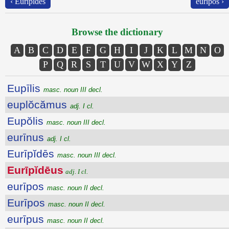
‹ Eurīpĭdēs
eurīpos ›
Browse the dictionary
A
B
C
D
E
F
G
H
I
J
K
L
M
N
O
P
Q
R
S
T
U
V
W
X
Y
Z
Eupīlis
masc. noun III decl.
euplŏcămus
adj. I cl.
Eupŏlis
masc. noun III decl.
eurīnus
adj. I cl.
Eurīpĭdēs
masc. noun III decl.
Eurīpĭdēus
adj. I cl.
eurīpos
masc. noun II decl.
Eurīpos
masc. noun II decl.
eurīpus
masc. noun II decl.