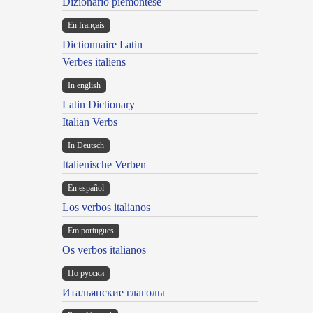
Dizionario piemontese
En français
Dictionnaire Latin
Verbes italiens
In english
Latin Dictionary
Italian Verbs
In Deutsch
Italienische Verben
En español
Los verbos italianos
Em portugues
Os verbos italianos
По русски
Итальянские глаголы