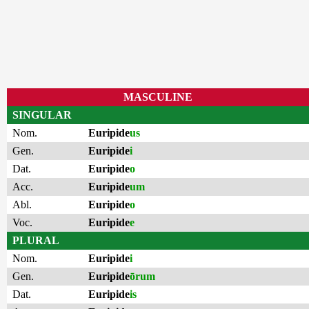
MASCULINE
SINGULAR
Nom.
Euripide
us
Gen.
Euripide
i
Dat.
Euripide
o
Acc.
Euripide
um
Abl.
Euripide
o
Voc.
Euripide
e
PLURAL
Nom.
Euripide
i
Gen.
Euripide
ōrum
Dat.
Euripide
is