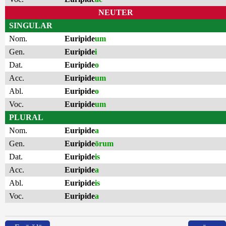
NEUTER
SINGULAR
Nom.
Euripide
um
Gen.
Euripide
i
Dat.
Euripide
o
Acc.
Euripide
um
Abl.
Euripide
o
Voc.
Euripide
um
PLURAL
Nom.
Euripide
a
Gen.
Euripide
ōrum
Dat.
Euripide
is
Acc.
Euripide
a
Abl.
Euripide
is
Voc.
Euripide
a