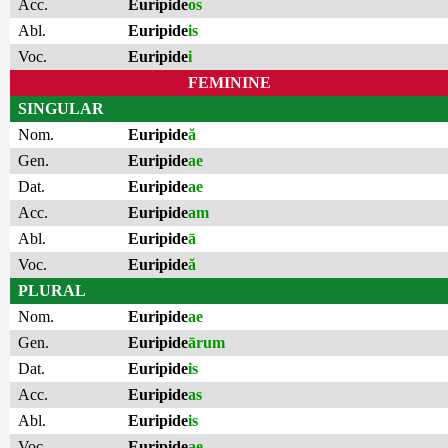
Acc.
Euripide
os
Abl.
Euripide
is
Voc.
Euripide
i
FEMININE
SINGULAR
Nom.
Euripide
ă
Gen.
Euripide
ae
Dat.
Euripide
ae
Acc.
Euripide
am
Abl.
Euripide
ā
Voc.
Euripide
ă
PLURAL
Nom.
Euripide
ae
Gen.
Euripide
ārum
Dat.
Euripide
is
Acc.
Euripide
as
Abl.
Euripide
is
Voc.
Euripide
ae